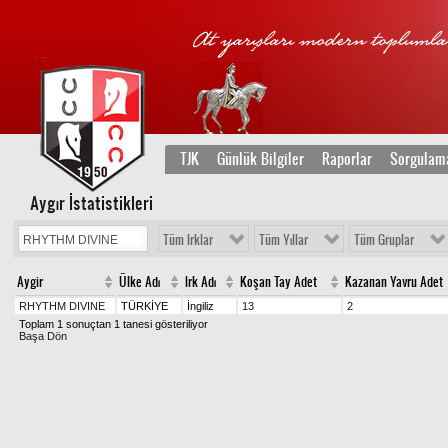
TJK
Günlük Bilgiler
Raporlar
Sorgulam
Aygır İstatistikleri
Tüm Irklar
Tüm Yıllar
Tüm Gruplar
Aygir
Ülke Adı
Irk Adı
Koşan Tay Adet
Kazanan Yavru Adet
RHYTHM DIVINE
TÜRKİYE
İngiliz
13
2
Toplam 1 sonuçtan 1 tanesi gösteriliyor
Başa Dön