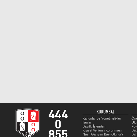
KURUMSAL
Kanunlar ve Yönetmelikler
Öne
İlanlar
Ulu
Bayilik İşlemleri
Fot
Kişisel Verilerin Korunması
Bağ
Nasıl Ganyan Bayi Olunur?
Bah