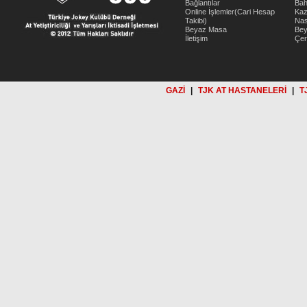
Bağlantılar
Bah
Online İşlemler(Cari Hesap
Kaz
Takibi)
Nas
Beyaz Masa
Be
İletişim
Çer
GAZİ
|
TJK AT HASTANELERİ
|
T