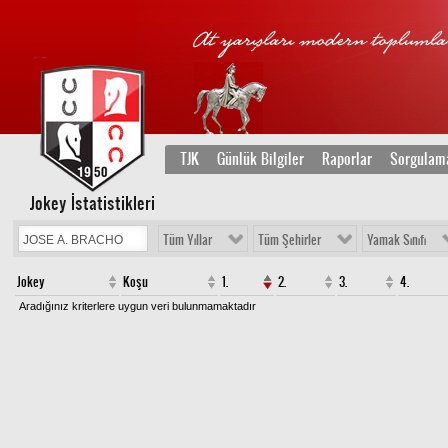
TJK
Günlük Bilgiler
Raporlar
Sorgulam
Jokey İstatistikleri
Tüm Yıllar
Tüm Şehirler
Yamak Sınıfı
Jokey
Koşu
1.
2.
3.
4.
Aradığınız kriterlere uygun veri bulunmamaktadır