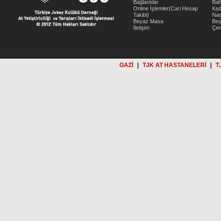
Bağlantılar
Bah
Online İşlemler(Cari Hesap
Kaz
Takibi)
Nas
Beyaz Masa
Be
İletişim
Çer
GAZİ
|
TJK AT HASTANELERİ
|
T