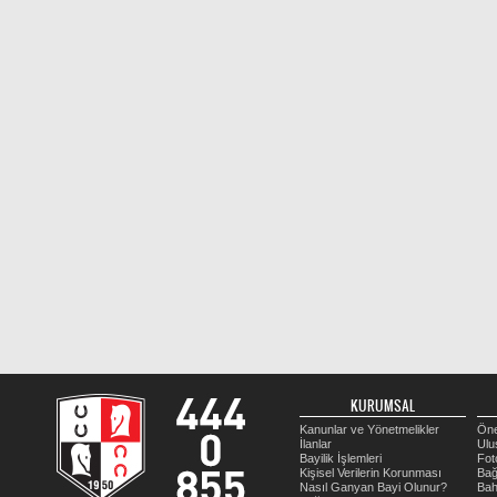
KURUMSAL
Kanunlar ve Yönetmelikler
Öne
İlanlar
Ulu
Bayilik İşlemleri
Fot
Kişisel Verilerin Korunması
Bağ
Nasıl Ganyan Bayi Olunur?
Bah