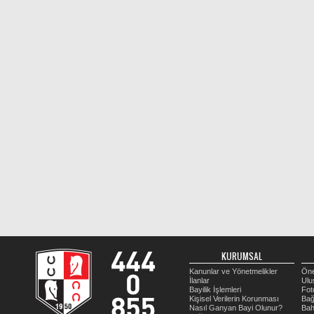
KURUMSAL
Kanunlar ve Yönetmelikler
Öne
İlanlar
Ulu
Bayilik İşlemleri
Fot
Kişisel Verilerin Korunması
Bağ
Nasıl Ganyan Bayi Olunur?
Bah