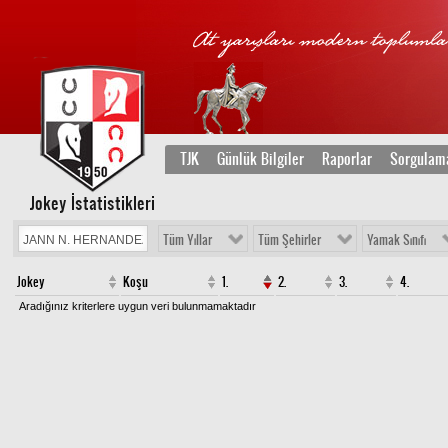
TJK
Günlük Bilgiler
Raporlar
Sorgulam
Jokey İstatistikleri
Tüm Yıllar
Tüm Şehirler
Yamak Sınıfı
Jokey
Koşu
1.
2.
3.
4.
Aradığınız kriterlere uygun veri bulunmamaktadır