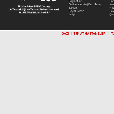
Bağlantılar
Bah
Online İşlemler(Cari Hesap
Kaz
Takibi)
Nas
Beyaz Masa
Be
İletişim
Çer
GAZİ
|
TJK AT HASTANELERİ
|
T