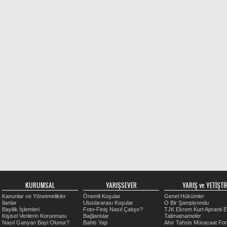
KURUMSAL
YARIŞSEVER
YARIŞ ve YETİŞTİR
Kanunlar ve Yönetmelikler
Önemli Koşular
Genel Hükümler
İlanlar
Uluslararası Koşular
O Bir Şampiyondu
Bayilik İşlemleri
Foto-Finiş Nasıl Çalışır?
TJK Ekrem Kurt Apranti E
Kişisel Verilerin Korunması
Bağlantılar
Talimatnameler
Nasıl Ganyan Bayi Olunur?
Bahis Yap
Ahır Tahsis Müracaat Fo