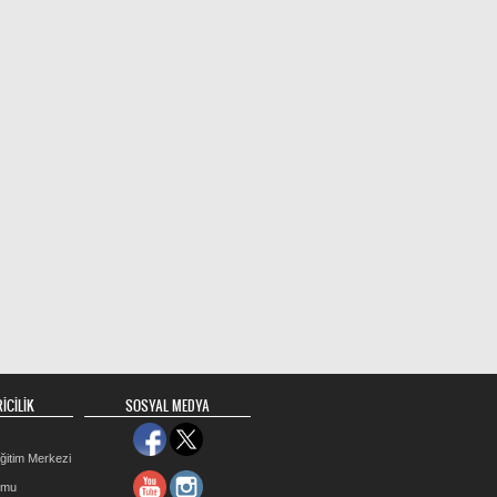
İCİLİK
SOSYAL MEDYA
ğitim Merkezi
rmu