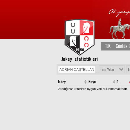
TJK
Günlük B
Jokey İstatistikleri
Tüm Yıllar
T
Jokey
Koşu
1.
Aradığınız kriterlere uygun veri bulunmamaktadır