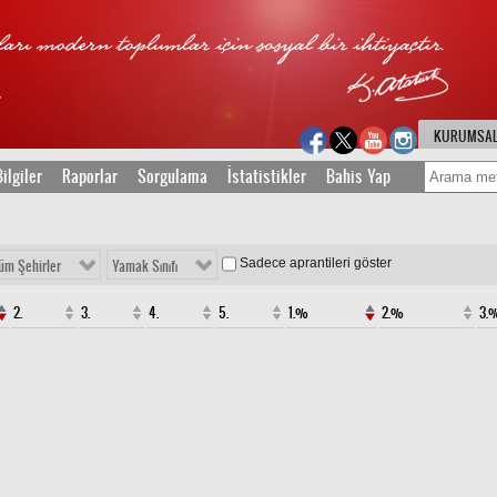
KURUMSA
ilgiler
Raporlar
Sorgulama
İstatistikler
Bahis Yap
Sadece aprantileri göster
üm Şehirler
Yamak Sınıfı
2.
3.
4.
5.
1.%
2.%
3.