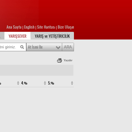
Ana Sayfa
English
Site Haritası
Bize Ulaşın
|
|
|
L
YARIŞSEVER
YARIŞ ve YETİŞTİRİCİLİK
At İsmi İle
Yazdır
%
4.%
5.%