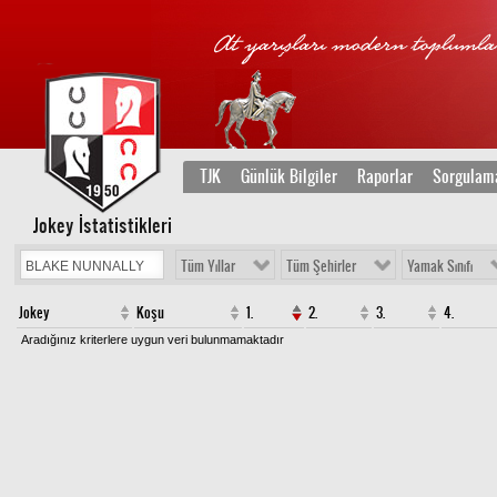
TJK
Günlük Bilgiler
Raporlar
Sorgulam
Jokey İstatistikleri
Tüm Yıllar
Tüm Şehirler
Yamak Sınıfı
Jokey
Koşu
1.
2.
3.
4.
Aradığınız kriterlere uygun veri bulunmamaktadır