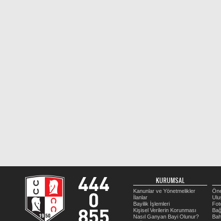
KURUMSAL
Kanunlar ve Yönetmelikler
Öne
İlanlar
Ulu
Bayilik İşlemleri
Fot
Kişisel Verilerin Korunması
Bağ
Nasıl Ganyan Bayi Olunur?
Bah