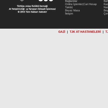
Bağlantılar
Bah
Online İşlemler(Cari Hesap
Kaz
Takibi)
Nas
Beyaz Masa
Be
İletişim
Çer
GAZİ
|
TJK AT HASTANELERİ
|
T