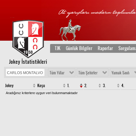
TJK
Günlük Bilgiler
Raporlar
Sorgulam
Jokey İstatistikleri
Tüm Yıllar
Tüm Şehirler
Yamak Sınıfı
Jokey
Koşu
1.
2.
3.
4.
Aradığınız kriterlere uygun veri bulunmamaktadır