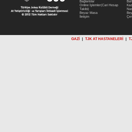
Bağlantılar
Bah
Online İşlemler(Cari Hesap
Kaz
Takibi)
Nas
Beyaz Masa
Be
İletişim
Çer
GAZİ
|
TJK AT HASTANELERİ
|
T