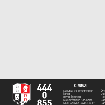
KURUMSAL
Kanunlar ve Yönetmelikler
Öne
İlanlar
Ulu
Bayilik İşlemleri
Fot
Kişisel Verilerin Korunması
Bağ
Nasıl Ganyan Bayi Olunur?
Bah