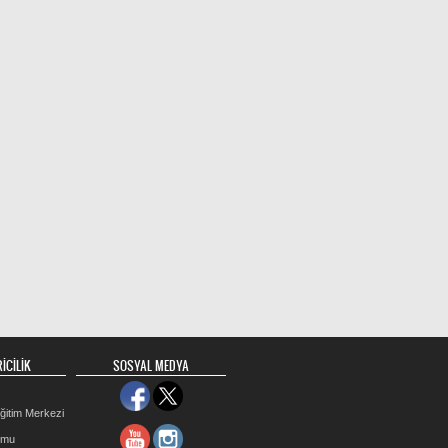
İCİLİK
SOSYAL MEDYA
ğitim Merkezi
rmu