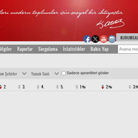
KURUMSA
ilgiler
Raporlar
Sorgulama
İstatistikler
Bahis Yap
Sadece aprantileri göster
üm Şehirler
Yamak Sınıfı
2.
3.
4.
5.
1.%
2.%
3.