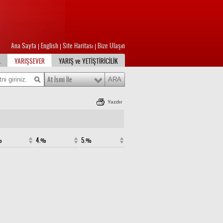
Ana Sayfa
English
Site Haritası
Bize Ulaşın
|
|
|
L
YARIŞSEVER
YARIŞ ve YETİŞTİRİCİLİK
At İsmi İle
Yazdır
%
4.%
5.%