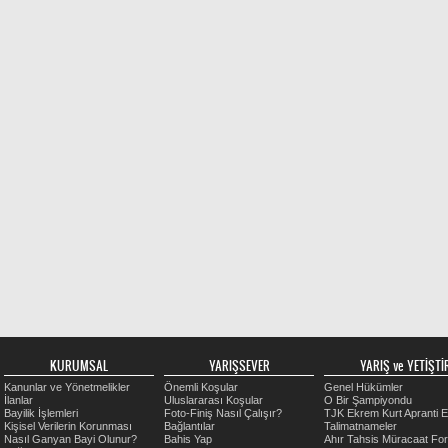
KURUMSAL
YARIŞSEVER
YARIŞ ve YETİŞTİR
Kanunlar ve Yönetmelikler
Önemli Koşular
Genel Hükümler
İlanlar
Uluslararası Koşular
O Bir Şampiyondu
Bayilik İşlemleri
Foto-Finiş Nasıl Çalışır?
TJK Ekrem Kurt Apranti E
Kişisel Verilerin Korunması
Bağlantılar
Talimatnameler
Nasıl Ganyan Bayi Olunur?
Bahis Yap
Ahır Tahsis Müracaat Fo