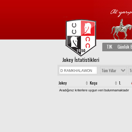
TJK
Günlük B
Jokey İstatistikleri
Tüm Yıllar
T
Jokey
Koşu
1.
Aradığınız kriterlere uygun veri bulunmamaktadır