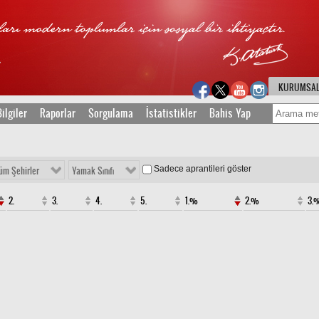
KURUMSA
ilgiler
Raporlar
Sorgulama
İstatistikler
Bahis Yap
Sadece aprantileri göster
üm Şehirler
Yamak Sınıfı
2.
3.
4.
5.
1.%
2.%
3.