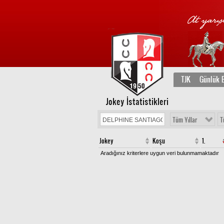
TJK
Günlük B
Jokey İstatistikleri
Tüm Yıllar
T
Jokey
Koşu
1.
Aradığınız kriterlere uygun veri bulunmamaktadır