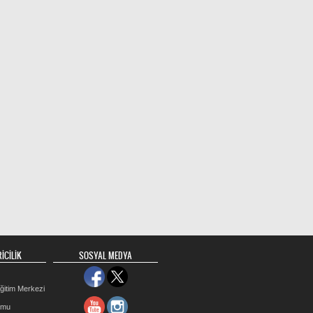
İCİLİK
SOSYAL MEDYA
ğitim Merkezi
rmu