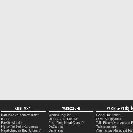
KURUMSAL
YARIŞSEVER
YARIŞ ve YETİŞTİR
Kanunlar ve Yönetmelikler
Önemli Koşular
Genel Hükümler
İlanlar
Uluslararası Koşular
O Bir Şampiyondu
Bayilik İşlemleri
Foto-Finiş Nasıl Çalışır?
TJK Ekrem Kurt Apranti E
Kişisel Verilerin Korunması
Bağlantılar
Talimatnameler
Nasıl Ganyan Bayi Olunur?
Bahis Yap
Ahır Tahsis Müracaat Fo