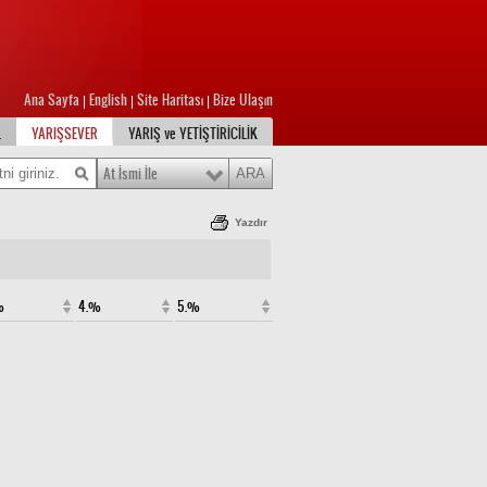
Ana Sayfa
English
Site Haritası
Bize Ulaşın
|
|
|
L
YARIŞSEVER
YARIŞ ve YETİŞTİRİCİLİK
At İsmi İle
Yazdır
%
4.%
5.%