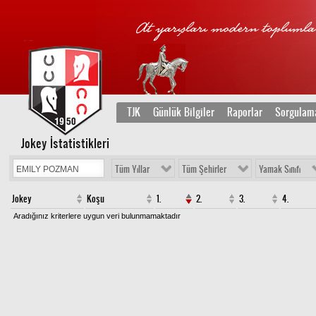
TJK
Günlük Bilgiler
Raporlar
Sorgulam
Jokey İstatistikleri
Tüm Yıllar
Tüm Şehirler
Yamak Sınıfı
Jokey
Koşu
1.
2.
3.
4.
Aradığınız kriterlere uygun veri bulunmamaktadır