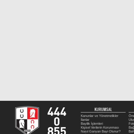
KURUMSAL
Kanunlar ve Yönetmelikler
Öne
İlanlar
Ulu
Bayilik İşlemleri
Fot
Kişisel Verilerin Korunması
Bağ
Nasıl Ganyan Bayi Olunur?
Bah