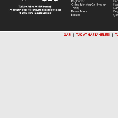
Bağlantılar
Bah
Online İşlemler(Cari Hesap
Kaz
Takibi)
Nas
Beyaz Masa
Be
İletişim
Çer
GAZİ
|
TJK AT HASTANELERİ
|
T