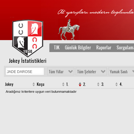
TJK
Günlük Bilgiler
Raporlar
Sorgulam
Jokey İstatistikleri
Tüm Yıllar
Tüm Şehirler
Yamak Sınıfı
Jokey
Koşu
1.
2.
3.
4.
Aradığınız kriterlere uygun veri bulunmamaktadır