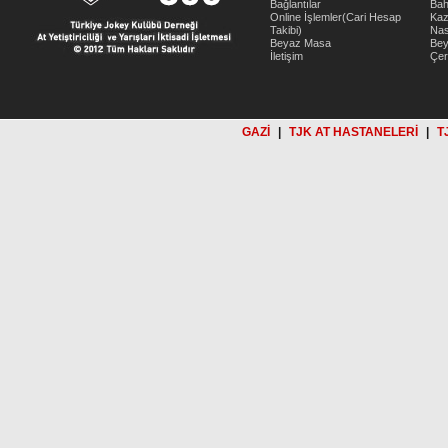
Bağlantılar
Bah
Online İşlemler(Cari Hesap
Kaz
Takibi)
Nas
Beyaz Masa
Be
İletişim
Çer
GAZİ
|
TJK AT HASTANELERİ
|
T