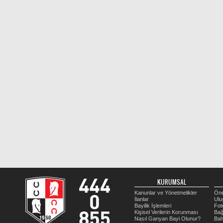
KURUMSAL
Kanunlar ve Yönetmelikler
Öne
İlanlar
Ulu
Bayilik İşlemleri
Fot
Kişisel Verilerin Korunması
Bağ
Nasıl Ganyan Bayi Olunur?
Bah