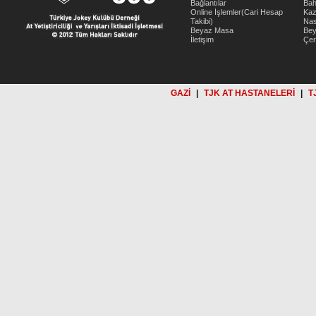
Bağlantılar
Bah
Online İşlemler(Cari Hesap
Kaz
Takibi)
Nas
Beyaz Masa
Be
İletişim
Çer
GAZİ
|
TJK AT HASTANELERİ
|
T