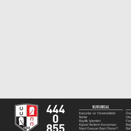
KURUMSAL
Kanunlar ve Yönetmelikler
Öne
İlanlar
Ulu
Bayilik İşlemleri
Fot
Kişisel Verilerin Korunması
Bağ
Nasıl Ganyan Bayi Olunur?
Bah