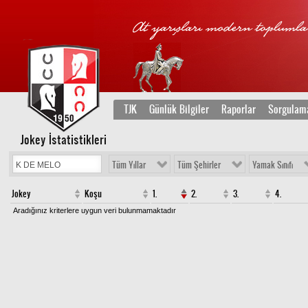
TJK
Günlük Bilgiler
Raporlar
Sorgulam
Jokey İstatistikleri
Tüm Yıllar
Tüm Şehirler
Yamak Sınıfı
Jokey
Koşu
1.
2.
3.
4.
Aradığınız kriterlere uygun veri bulunmamaktadır