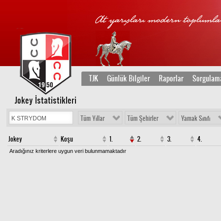
TJK
Günlük Bilgiler
Raporlar
Sorgulam
Jokey İstatistikleri
Tüm Yıllar
Tüm Şehirler
Yamak Sınıfı
Jokey
Koşu
1.
2.
3.
4.
Aradığınız kriterlere uygun veri bulunmamaktadır