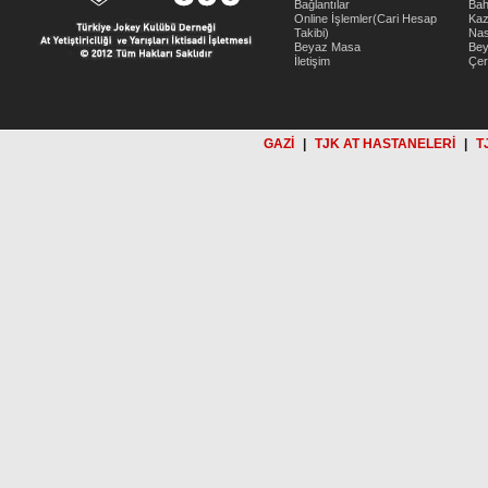
Bağlantılar
Bah
Online İşlemler(Cari Hesap
Kaz
Takibi)
Nas
Beyaz Masa
Be
İletişim
Çer
GAZİ
|
TJK AT HASTANELERİ
|
T