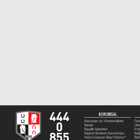
KURUMSAL
Kanunlar ve Yönetmelikler
Öne
İlanlar
Ulu
Bayilik İşlemleri
Fot
Kişisel Verilerin Korunması
Bağ
Nasıl Ganyan Bayi Olunur?
Bah