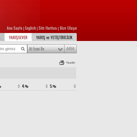
Ana Sayfa
English
Site Haritası
Bize Ulaşın
|
|
|
L
YARIŞSEVER
YARIŞ ve YETİŞTİRİCİLİK
At İsmi İle
Yazdır
%
4.%
5.%