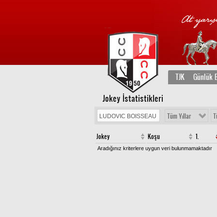
TJK
Günlük B
Jokey İstatistikleri
Tüm Yıllar
T
Jokey
Koşu
1.
Aradığınız kriterlere uygun veri bulunmamaktadır