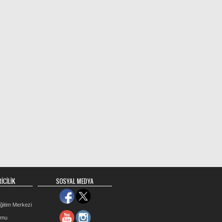
İCİLİK
SOSYAL MEDYA
ğitim Merkezi
rmu