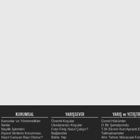
KURUMSAL
YARIŞSEVER
YARIŞ ve YETİŞTİR
Kanunlar ve Yönetmelikler
Önemli Koşular
Genel Hükümler
İlanlar
Uluslararası Koşular
O Bir Şampiyondu
Bayilik İşlemleri
Foto-Finiş Nasıl Çalışır?
TJK Ekrem Kurt Apranti E
Kişisel Verilerin Korunması
Bağlantılar
Talimatnameler
Nasıl Ganyan Bayi Olunur?
Bahis Yap
Ahır Tahsis Müracaat Fo