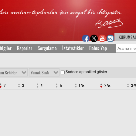
KURUMSA
ilgiler
Raporlar
Sorgulama
İstatistikler
Bahis Yap
Sadece aprantileri göster
üm Şehirler
Yamak Sınıfı
2.
3.
4.
5.
1.%
2.%
3.