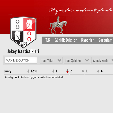
TJK
Günlük Bilgiler
Raporlar
Sorgulam
Jokey İstatistikleri
Tüm Yıllar
Tüm Şehirler
Yamak Sınıfı
Jokey
Koşu
1.
2.
3.
4.
Aradığınız kriterlere uygun veri bulunmamaktadır