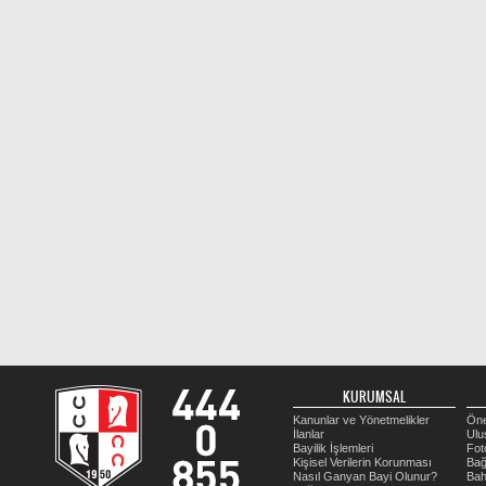
KURUMSAL
Kanunlar ve Yönetmelikler
Öne
İlanlar
Ulu
Bayilik İşlemleri
Fot
Kişisel Verilerin Korunması
Bağ
Nasıl Ganyan Bayi Olunur?
Bah