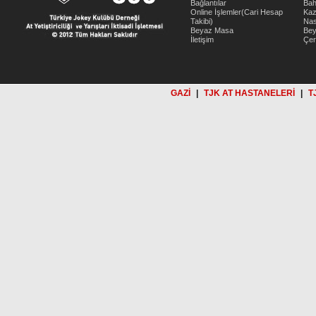
Bağlantılar
Bah
Online İşlemler(Cari Hesap
Kaz
Takibi)
Nas
Beyaz Masa
Be
İletişim
Çer
GAZİ
|
TJK AT HASTANELERİ
|
T