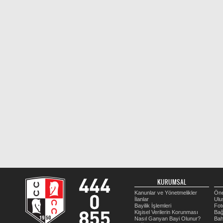
KURUMSAL
Kanunlar ve Yönetmelikler
Öne
İlanlar
Ulu
Bayilik İşlemleri
Fot
Kişisel Verilerin Korunması
Bağ
Nasıl Ganyan Bayi Olunur?
Bah