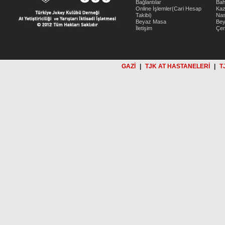
Bağlantılar
Bah
Online İşlemler(Cari Hesap
Kaz
Takibi)
Nas
Beyaz Masa
Be
İletişim
Çer
GAZİ
|
TJK AT HASTANELERİ
|
T