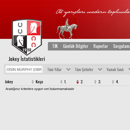
TJK
Günlük Bilgiler
Raporlar
Sorgulam
Jokey İstatistikleri
Tüm Yıllar
Tüm Şehirler
Yamak Sınıfı
Jokey
Koşu
1.
2.
3.
4.
Aradığınız kriterlere uygun veri bulunmamaktadır