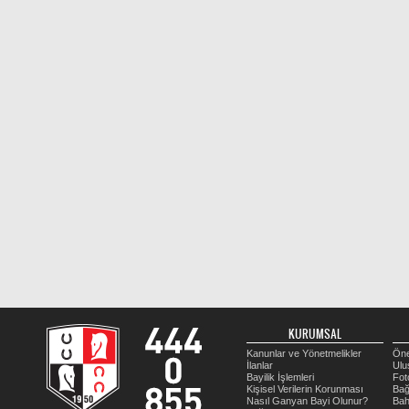
KURUMSAL
Kanunlar ve Yönetmelikler
Öne
İlanlar
Ulu
Bayilik İşlemleri
Fot
Kişisel Verilerin Korunması
Bağ
Nasıl Ganyan Bayi Olunur?
Bah