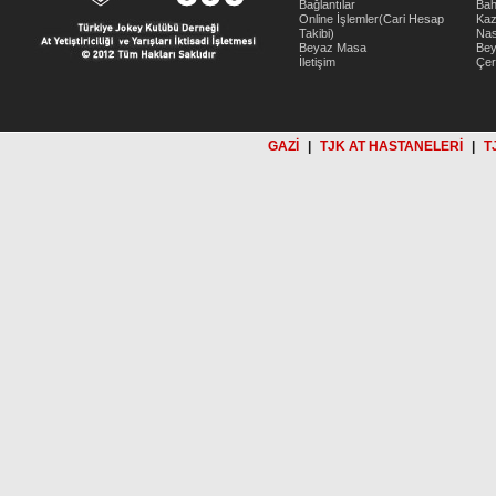
Bağlantılar
Bah
Online İşlemler(Cari Hesap
Kaz
Takibi)
Nas
Beyaz Masa
Be
İletişim
Çer
GAZİ
|
TJK AT HASTANELERİ
|
T