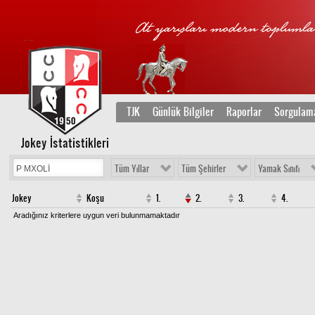
TJK
Günlük Bilgiler
Raporlar
Sorgulam
Jokey İstatistikleri
Tüm Yıllar
Tüm Şehirler
Yamak Sınıfı
Jokey
Koşu
1.
2.
3.
4.
Aradığınız kriterlere uygun veri bulunmamaktadır