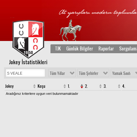
TJK
Günlük Bilgiler
Raporlar
Sorgulam
Jokey İstatistikleri
Tüm Yıllar
Tüm Şehirler
Yamak Sınıfı
Jokey
Koşu
1.
2.
3.
4.
Aradığınız kriterlere uygun veri bulunmamaktadır