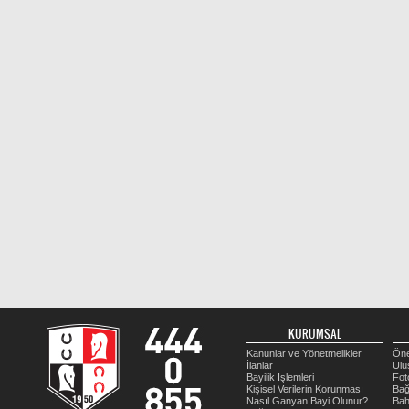
KURUMSAL
Kanunlar ve Yönetmelikler
Öne
İlanlar
Ulu
Bayilik İşlemleri
Fot
Kişisel Verilerin Korunması
Bağ
Nasıl Ganyan Bayi Olunur?
Bah