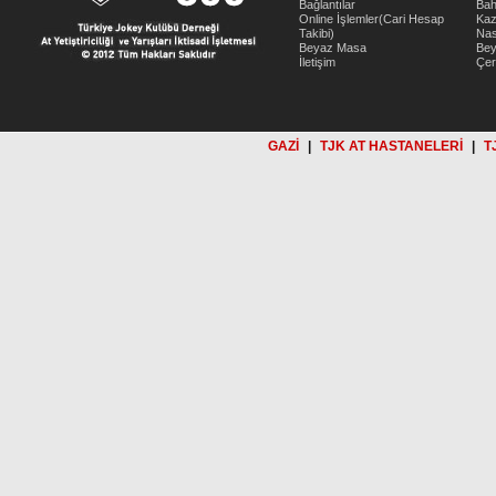
Bağlantılar
Bah
Online İşlemler(Cari Hesap
Kaz
Takibi)
Nas
Beyaz Masa
Be
İletişim
Çer
GAZİ
|
TJK AT HASTANELERİ
|
T