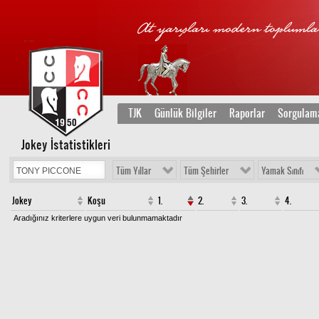
TJK
Günlük Bilgiler
Raporlar
Sorgulam
Jokey İstatistikleri
Tüm Yıllar
Tüm Şehirler
Yamak Sınıfı
Jokey
Koşu
1.
2.
3.
4.
Aradığınız kriterlere uygun veri bulunmamaktadır