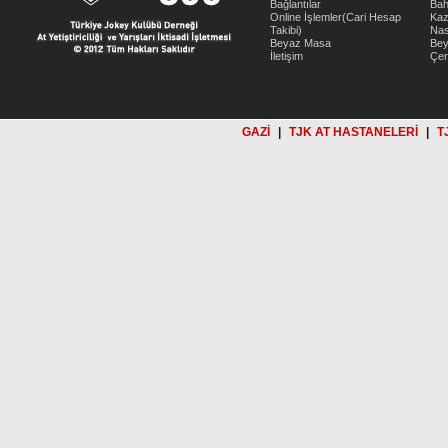
Bağlantılar
Bah
Online İşlemler(Cari Hesap
Kaz
Takibi)
Nas
Beyaz Masa
Be
İletişim
Çer
GAZİ
|
TJK AT HASTANELERİ
|
T