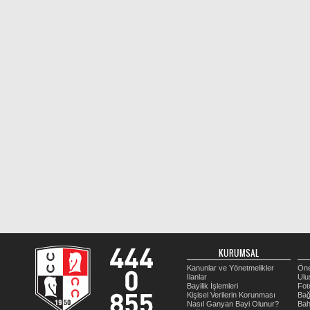
KURUMSAL
Kanunlar ve Yönetmelikler
Öne
İlanlar
Ulu
Bayilik İşlemleri
Fot
Kişisel Verilerin Korunması
Bağ
Nasıl Ganyan Bayi Olunur?
Bah