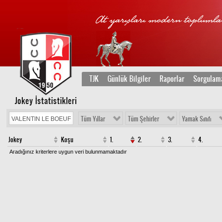
TJK
Günlük Bilgiler
Raporlar
Sorgulam
Jokey İstatistikleri
Tüm Yıllar
Tüm Şehirler
Yamak Sınıfı
Jokey
Koşu
1.
2.
3.
4.
Aradığınız kriterlere uygun veri bulunmamaktadır