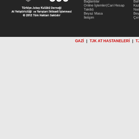
Bağlantılar
Bah
Online İşlemler(Cari Hesap
Kaz
Takibi)
Nas
Beyaz Masa
Be
İletişim
Çer
GAZİ
|
TJK AT HASTANELERİ
|
T