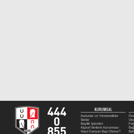
KURUMSAL
Kanunlar ve Yönetmelikler
Öne
İlanlar
Ulu
Bayilik İşlemleri
Fot
Kişisel Verilerin Korunması
Bağ
Nasıl Ganyan Bayi Olunur?
Bah