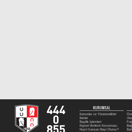
KURUMSAL
Kanunlar ve Yönetmelikler
Öne
İlanlar
Ulu
Bayilik İşlemleri
Fot
Kişisel Verilerin Korunması
Bağ
Nasıl Ganyan Bayi Olunur?
Bah