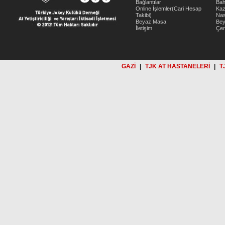
Bağlantılar
Bah
Online İşlemler(Cari Hesap
Kaz
Takibi)
Nas
Beyaz Masa
Be
İletişim
Çer
GAZİ
|
TJK AT HASTANELERİ
|
T