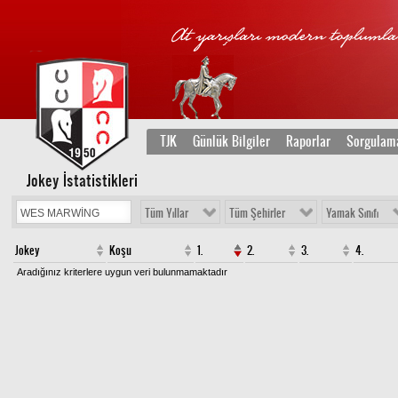
TJK
Günlük Bilgiler
Raporlar
Sorgulam
Jokey İstatistikleri
Tüm Yıllar
Tüm Şehirler
Yamak Sınıfı
Jokey
Koşu
1.
2.
3.
4.
Aradığınız kriterlere uygun veri bulunmamaktadır