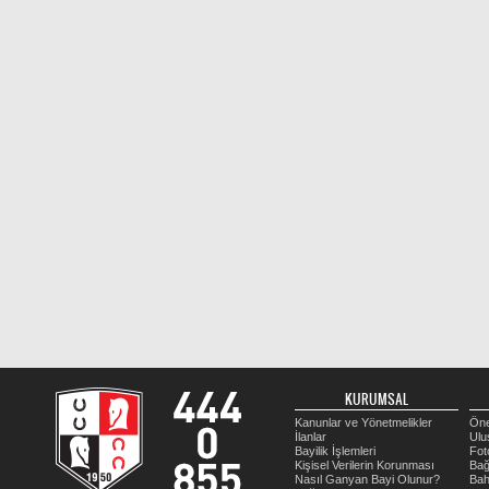
KURUMSAL
Kanunlar ve Yönetmelikler
Öne
İlanlar
Ulu
Bayilik İşlemleri
Fot
Kişisel Verilerin Korunması
Bağ
Nasıl Ganyan Bayi Olunur?
Bah