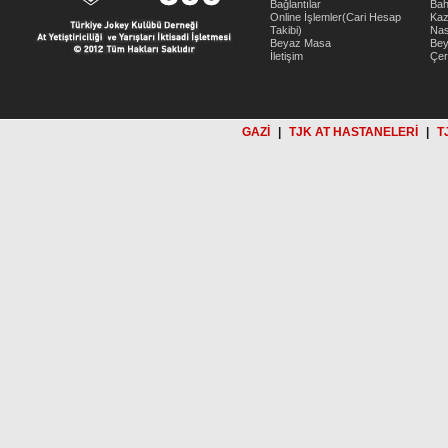
Bağlantılar
Bah
Online İşlemler(Cari Hesap
Kaz
Takibi)
Nas
Beyaz Masa
Be
İletişim
Çer
GAZİ
|
TJK AT HASTANELERİ
|
T