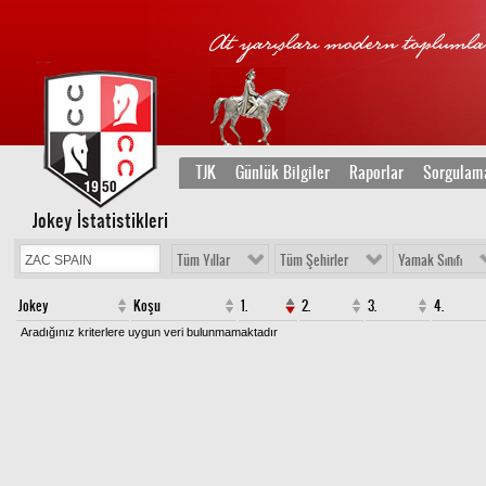
TJK
Günlük Bilgiler
Raporlar
Sorgulam
Jokey İstatistikleri
Tüm Yıllar
Tüm Şehirler
Yamak Sınıfı
Jokey
Koşu
1.
2.
3.
4.
Aradığınız kriterlere uygun veri bulunmamaktadır