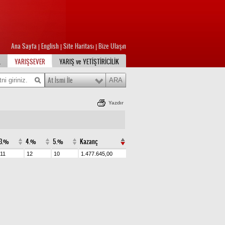
Ana Sayfa
English
Site Haritası
Bize Ulaşın
|
|
|
L
YARIŞSEVER
YARIŞ ve YETİŞTİRİCİLİK
At İsmi İle
Yazdır
3.%
4.%
5.%
Kazanç
11
12
10
1.477.645,00