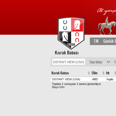
TJK
Günlük B
Kısrak Babası
Tüm Irklar
T
Kısrak Babası
Ülke
Irk
DISTANT VIEW (USA)
ABD
İngiliz
Toplam 1 sonuçtan 1 tanesi gösteriliyor
Başa Dön