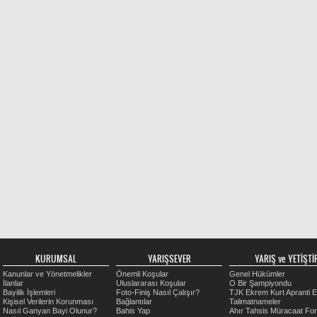
KURUMSAL
YARIŞSEVER
YARIŞ ve YETİŞTİR
Kanunlar ve Yönetmelikler
Önemli Koşular
Genel Hükümler
İlanlar
Uluslararası Koşular
O Bir Şampiyondu
Bayilik İşlemleri
Foto-Finiş Nasıl Çalışır?
TJK Ekrem Kurt Apranti E
Kişisel Verilerin Korunması
Bağlantılar
Talimatnameler
Nasıl Ganyan Bayi Olunur?
Bahis Yap
Ahır Tahsis Müracaat Fo