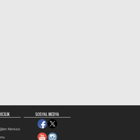
İCİLİK
SOSYAL MEDYA
ğitim Merkezi
rmu