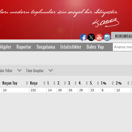
KURUMSA
ilgiler
Raporlar
Sorgulama
İstatistikler
Bahis Yap
üm Yıllar
Tüm Gruplar
Koşan Tay
Koşu
1.
2.
3.
4.
5.
1.%
2.%
10
232
14
28
26
28
23
6
12