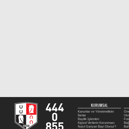
KURUMSAL
Kanunlar ve Yönetmelikler
Öne
İlanlar
Ulu
Bayilik İşlemleri
Fot
Kişisel Verilerin Korunması
Bağ
Nasıl Ganyan Bayi Olunur?
Bah