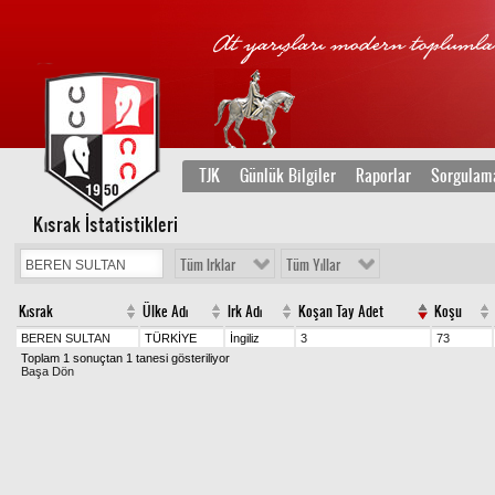
TJK
Günlük Bilgiler
Raporlar
Sorgulam
Kısrak İstatistikleri
Tüm Irklar
Tüm Yıllar
Kısrak
Ülke Adı
Irk Adı
Koşan Tay Adet
Koşu
BEREN SULTAN
TÜRKİYE
İngiliz
3
73
Toplam 1 sonuçtan 1 tanesi gösteriliyor
Başa Dön