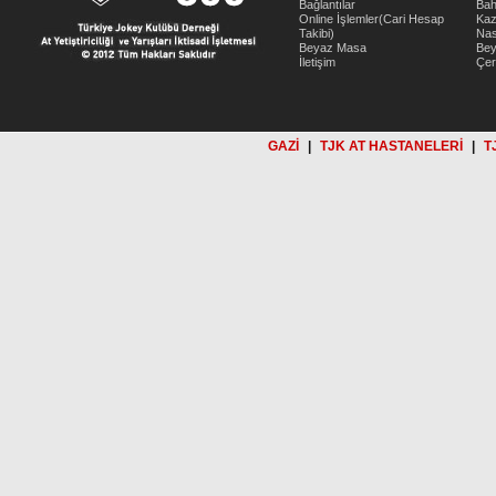
Bağlantılar
Bah
Online İşlemler(Cari Hesap
Kaz
Takibi)
Nas
Beyaz Masa
Be
İletişim
Çer
GAZİ
|
TJK AT HASTANELERİ
|
T