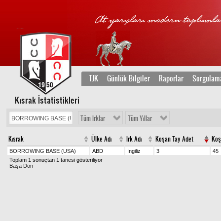
TJK
Günlük Bilgiler
Raporlar
Sorgulam
Kısrak İstatistikleri
Tüm Irklar
Tüm Yıllar
Kısrak
Ülke Adı
Irk Adı
Koşan Tay Adet
Koş
BORROWING BASE (USA)
ABD
İngiliz
3
45
Toplam 1 sonuçtan 1 tanesi gösteriliyor
Başa Dön