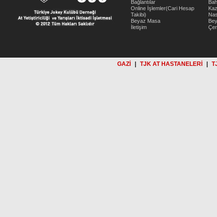
Bağlantılar
Bah
Online İşlemler(Cari Hesap
Kaz
Takibi)
Nas
Beyaz Masa
Be
İletişim
Çer
GAZİ
|
TJK AT HASTANELERİ
|
T