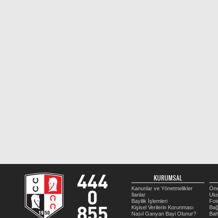
KURUMSAL
Kanunlar ve Yönetmelikler
Öne
İlanlar
Ulu
Bayilik İşlemleri
Fot
Kişisel Verilerin Korunması
Bağ
Nasıl Ganyan Bayi Olunur?
Bah