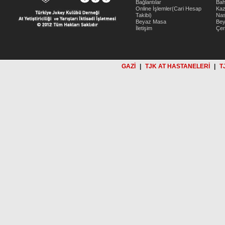
Bağlantılar
Bah
Online İşlemler(Cari Hesap
Kaz
Takibi)
Nas
Beyaz Masa
Be
İletişim
Çer
GAZİ
|
TJK AT HASTANELERİ
|
T