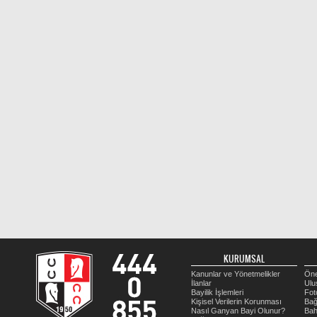
KURUMSAL
Kanunlar ve Yönetmelikler
Öne
İlanlar
Ulu
Bayilik İşlemleri
Fot
Kişisel Verilerin Korunması
Bağ
Nasıl Ganyan Bayi Olunur?
Bah