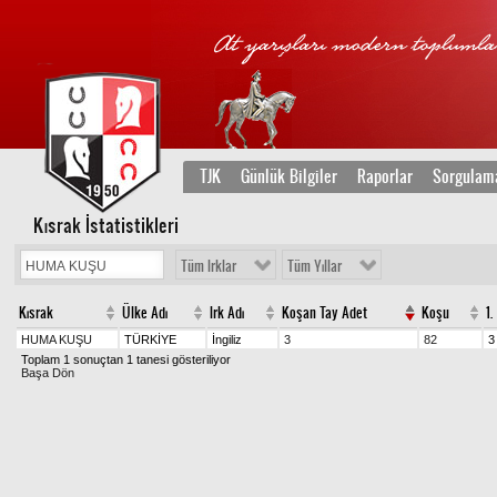
TJK
Günlük Bilgiler
Raporlar
Sorgulam
Kısrak İstatistikleri
Tüm Irklar
Tüm Yıllar
Kısrak
Ülke Adı
Irk Adı
Koşan Tay Adet
Koşu
1.
HUMA KUŞU
TÜRKİYE
İngiliz
3
82
3
Toplam 1 sonuçtan 1 tanesi gösteriliyor
Başa Dön