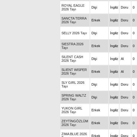
ROYAL EAGLE
Dişi
İngiliz
Doru
0
2026 Tayı
SANCTA TERRA
Erkek
İngiliz
Doru
0
2026 Tayı
SELLY 2026 Tayı
Dişi
İngiliz
Doru
0
SIESTRA 2026
Erkek
İngiliz
Doru
0
Tayı
SILENT CASH
Dişi
İngiliz
Al
0
2026 Tayı
SLIENT WISPER
Erkek
İngiliz
Al
0
2026 Tayı
SLY GIRL 2026
Dişi
İngiliz
Doru
0
Tayı
SPRING WALTZ
Dişi
İngiliz
Doru
0
2026 Tayı
YUKON GIRL
Erkek
İngiliz
Doru
0
2026 Tayı
ZEYTİNGÖZLÜM
Erkek
İngiliz
Doru
0
2026 Tayı
ZIMA BLUE 2026
Erkek
İngiliz
Doru
0