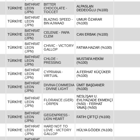
BATHRAT
BITTER
ALPASLAN
TÜRKİYE
LEON
CHOCOLATE -
DEDEOĞLU (%100)
(JPN)
TOCCET
BATHRAT
BLAZING SPEED -
UMUR ÖZARAR
TÜRKİYE
LEON
BIN AJWAAD
(%100)
(JPN)
BATHRAT
CELENIE - PAPA
TÜRKİYE
LEON
CAN ERBAK (%100)
CLEM
(JPN)
BATHRAT
CHIVIC - VICTORY
TÜRKİYE
LEON
FATMA HAZAR (%100)
GALLOP
(JPN)
BATHRAT
CHLOE -
MUSTAFA HEKİM
TÜRKİYE
LEON
PRESSING
(%100)
(JPN)
BATHRAT
CYPRIANA -
A.FERHAT KÜÇÜKER
TÜRKİYE
LEON
VIRTUAL
(%100)
(JPN)
BATHRAT
DIVINA COMMEDIA
ÜMİT BAŞDANER
TÜRKİYE
LEON
- DIVINE LIGHT
(%100)
(JPN)
NESLİŞAH U.
BATHRAT
FLORANCE (GER)
EVLİYAZADE EKMEKÇİ
TÜRKİYE
LEON
- ORPEN
(%50) - FERHAT
(JPN)
YAVAŞ (%50)
BATHRAT
GEGENPRESS -
TÜRKİYE
LEON
FATİH ÇİFTÇİ (%100)
LION HEART
(JPN)
BATHRAT
HARD NOT TO
TÜRKİYE
LEON
LOVE - VICTORY
HÜLYA GÖDEK (%100)
(JPN)
GALLOP
BATHRAT