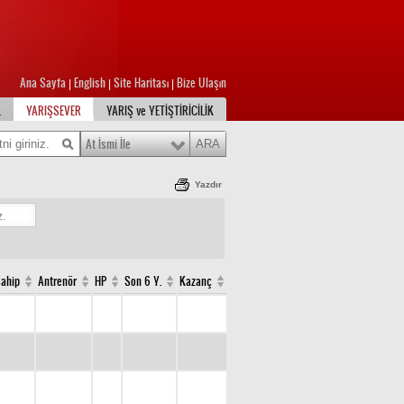
Ana Sayfa
English
Site Haritası
Bize Ulaşın
|
|
|
L
YARIŞSEVER
YARIŞ ve YETİŞTİRİCİLİK
At İsmi İle
Yazdır
Sahip
Antrenör
HP
Son 6 Y.
Kazanç