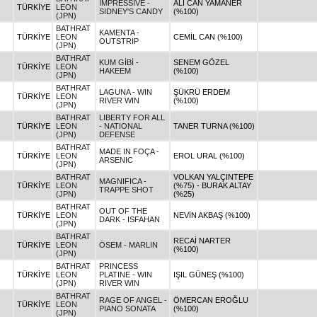
IMPRESSIVE -
ALİ CAN YAMANER
TÜRKİYE
LEON
SIDNEY'S CANDY
(%100)
(JPN)
BATHRAT
KAMENTA -
TÜRKİYE
LEON
CEMİL CAN (%100)
OUTSTRIP
(JPN)
BATHRAT
KUM GİBİ -
SENEM GÖZEL
TÜRKİYE
LEON
HAKEEM
(%100)
(JPN)
BATHRAT
LAGUNA - WIN
ŞÜKRÜ ERDEM
TÜRKİYE
LEON
RIVER WIN
(%100)
(JPN)
BATHRAT
LIBERTY FOR ALL
TÜRKİYE
LEON
- NATIONAL
TANER TURNA (%100)
(JPN)
DEFENSE
BATHRAT
MADE IN FOÇA -
TÜRKİYE
LEON
EROL URAL (%100)
ARSENIC
(JPN)
BATHRAT
VOLKAN YALÇINTEPE
MAGNIFICA -
TÜRKİYE
LEON
(%75) - BURAK ALTAY
TRAPPE SHOT
(JPN)
(%25)
BATHRAT
OUT OF THE
TÜRKİYE
LEON
NEVİN AKBAŞ (%100)
DARK - ISFAHAN
(JPN)
BATHRAT
RECAİ NARTER
TÜRKİYE
LEON
ÖSEM - MARLIN
(%100)
(JPN)
BATHRAT
PRINCESS
TÜRKİYE
LEON
PLATINE - WIN
IŞIL GÜNEŞ (%100)
(JPN)
RIVER WIN
BATHRAT
RAGE OF ANGEL -
ÖMERCAN EROĞLU
TÜRKİYE
LEON
PIANO SONATA
(%100)
(JPN)