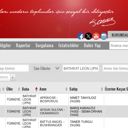
KURUMSA
ilgiler
Raporlar
Sorgulama
İstatistikler
Bahis Yap
Tüm Ülkeler
iriniz
ş
Ülke
Baba
Anne
Sahip
Üzerine Koşan 
BATHRAT
APRİKOSE -
NİMET TANYILDIZ
TÜRKİYE
LEON
BOSPORUS
(%100)
(JPN)
BATHRAT
BARIŞ KARAGÖZ
AYSUN SULTAN -
TÜRKİYE
LEON
(%50) - SEMA ORHAN
OKAWANGO
(JPN)
(%50)
BATHRAT
BATTLE ANGEL -
TANER TURGU
TÜRKİYE
LEON
BUSHRANGER
(%100)
(JPN)