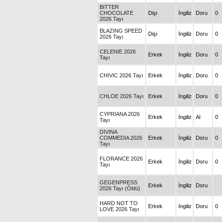
BITTER
CHOCOLATE
Dişi
İngiliz
Doru
0
2026 Tayı
BLAZING SPEED
Dişi
İngiliz
Doru
0
2026 Tayı
CELENIE 2026
Erkek
İngiliz
Doru
0
Tayı
CHIVIC 2026 Tayı
Erkek
İngiliz
Doru
0
CHLOE 2026 Tayı
Erkek
İngiliz
Doru
0
CYPRIANA 2026
Erkek
İngiliz
Al
0
Tayı
DIVINA
COMMEDIA 2026
Erkek
İngiliz
Doru
0
Tayı
FLORANCE 2026
Erkek
İngiliz
Doru
0
Tayı
GEGENPRESS
Erkek
İngiliz
Doru
2026 Tayı (Öldü)
HARD NOT TO
Erkek
İngiliz
Doru
0
LOVE 2026 Tayı