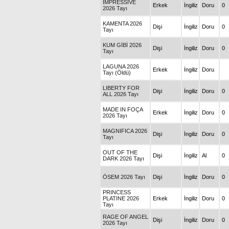
IMPRESSIVE
Erkek
İngiliz
Doru
0
2026 Tayı
KAMENTA 2026
Dişi
İngiliz
Doru
0
Tayı
KUM GİBİ 2026
Dişi
İngiliz
Doru
0
Tayı
LAGUNA 2026
Erkek
İngiliz
Doru
Tayı (Öldü)
LIBERTY FOR
Dişi
İngiliz
Doru
0
ALL 2026 Tayı
MADE IN FOÇA
Erkek
İngiliz
Doru
0
2026 Tayı
MAGNIFICA 2026
Dişi
İngiliz
Doru
0
Tayı
OUT OF THE
Dişi
İngiliz
Al
0
DARK 2026 Tayı
ÖSEM 2026 Tayı
Dişi
İngiliz
Doru
0
PRINCESS
PLATINE 2026
Erkek
İngiliz
Doru
0
Tayı
RAGE OF ANGEL
Dişi
İngiliz
Doru
0
2026 Tayı