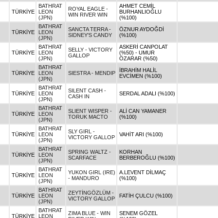
BATHRAT
AHMET CEMİL
ROYAL EAGLE -
TÜRKİYE
LEON
BURHANLIOĞLU
WIN RIVER WIN
(JPN)
(%100)
BATHRAT
SANCTA TERRA -
ÖZNUR AYDOĞDİ
TÜRKİYE
LEON
SIDNEY'S CANDY
(%100)
(JPN)
BATHRAT
ASKERİ CANPOLAT
SELLY - VICTORY
TÜRKİYE
LEON
(%50) - UMUR
GALLOP
(JPN)
ÖZARAR (%50)
BATHRAT
İBRAHİM HALİL
TÜRKİYE
LEON
SIESTRA - MENDIP
EVCİMEN (%100)
(JPN)
BATHRAT
SILENT CASH -
TÜRKİYE
LEON
SERDAL ADALI (%100)
CASH IN
(JPN)
BATHRAT
SLIENT WISPER -
ALİ CAN YAMANER
TÜRKİYE
LEON
TORUK MACTO
(%100)
(JPN)
BATHRAT
SLY GIRL -
TÜRKİYE
LEON
VAHİT ARI (%100)
VICTORY GALLOP
(JPN)
BATHRAT
SPRING WALTZ -
KORHAN
TÜRKİYE
LEON
SCARFACE
BERBEROĞLU (%100)
(JPN)
BATHRAT
YUKON GIRL (IRE)
A.LEVENT DİLMAÇ
TÜRKİYE
LEON
- MANDURO
(%100)
(JPN)
BATHRAT
ZEYTİNGÖZLÜM -
TÜRKİYE
LEON
FATİH ÇULCU (%100)
VICTORY GALLOP
(JPN)
BATHRAT
ZIMA BLUE - WIN
SENEM GÖZEL
TÜRKİYE
LEON