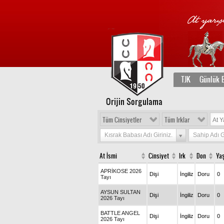
TJK
Günlük B
Orijin Sorgulama
Tüm Cinsiyetler
Tüm Irklar
Kısrak Babası Adı Giriniz.
Sahip Adı G
At İsmi
Cinsiyet
Irk
Don
Ya
APRİKOSE 2026
Dişi
İngiliz
Doru
0
Tayı
AYSUN SULTAN
Dişi
İngiliz
Doru
0
2026 Tayı
BATTLE ANGEL
Dişi
İngiliz
Doru
0
2026 Tayı