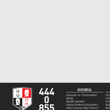
KURUMSAL
Kanunlar ve Yönetmelikler
Öne
İlanlar
Ulu
Bayilik İşlemleri
Fot
Kişisel Verilerin Korunması
Bağ
Nasıl Ganyan Bayi Olunur?
Bah