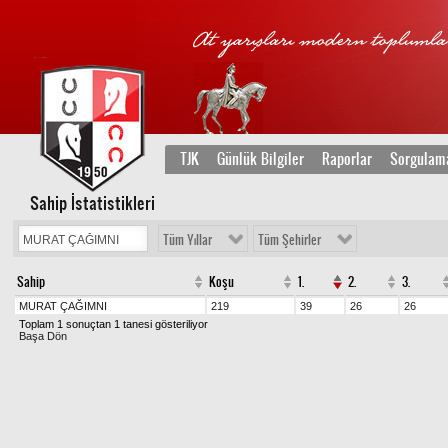
TJK
Günlük Bilgiler
Raporlar
Sorgulam
Sahip İstatistikleri
Tüm Yıllar
Tüm Şehirler
Sahip
Koşu
1.
2.
3.
MURAT ÇAĞIMNI
219
39
26
26
Toplam 1 sonuçtan 1 tanesi gösteriliyor
Başa Dön