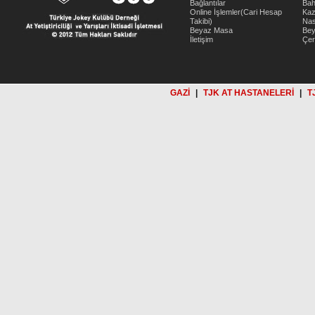
Bağlantılar
Bah
Online İşlemler(Cari Hesap
Kaz
Takibi)
Nas
Beyaz Masa
Be
İletişim
Çer
GAZİ
|
TJK AT HASTANELERİ
|
T