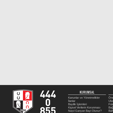
KURUMSAL
Kanunlar ve Yönetmelikler
Öne
İlanlar
Ulu
Bayilik İşlemleri
Fot
Kişisel Verilerin Korunması
Bağ
Nasıl Ganyan Bayi Olunur?
Bah