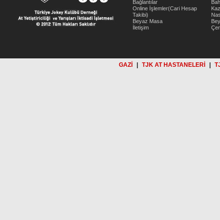
Bağlantılar
Bah
Online İşlemler(Cari Hesap
Kaz
Takibi)
Nas
Beyaz Masa
Be
İletişim
Çer
GAZİ
|
TJK AT HASTANELERİ
|
T