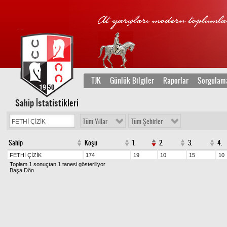
TJK
Günlük Bilgiler
Raporlar
Sorgulam
Sahip İstatistikleri
Tüm Yıllar
Tüm Şehirler
Sahip
Koşu
1.
2.
3.
4.
FETHİ ÇİZİK
174
19
10
15
10
Toplam 1 sonuçtan 1 tanesi gösteriliyor
Başa Dön