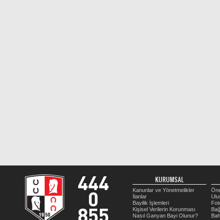
KURUMSAL
Kanunlar ve Yönetmelikler
Öne
İlanlar
Ulu
Bayilik İşlemleri
Fot
Kişisel Verilerin Korunması
Bağ
Nasıl Ganyan Bayi Olunur?
Bah