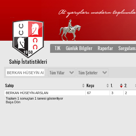
TJK
Günlük Bilgiler
Raporlar
Sorgulam
Sahip İstatistikleri
Tüm Yıllar
Tüm Şehirler
Sahip
Koşu
1.
2.
BERKAN HÜSEYİN ARSLAN
67
3
2
Toplam 1 sonuçtan 1 tanesi gösteriliyor
Başa Dön