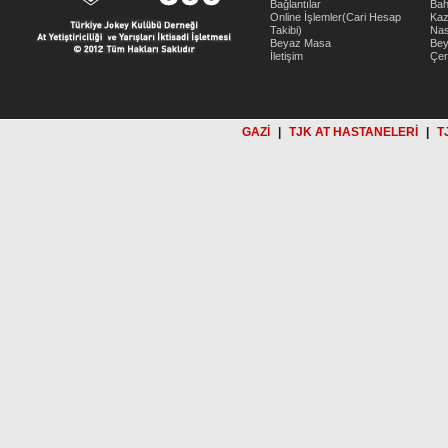
Bağlantılar
Bah
Online İşlemler(Cari Hesap
Kaz
Takibi)
Nas
Beyaz Masa
Be
İletişim
Çer
GAZİ
|
TJK AT HASTANELERİ
|
T