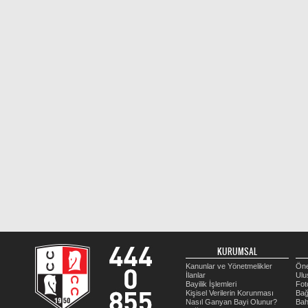
KURUMSAL
Kanunlar ve Yönetmelikler
Öne
İlanlar
Ulu
Bayilik İşlemleri
Fot
Kişisel Verilerin Korunması
Bağ
Nasıl Ganyan Bayi Olunur?
Bah