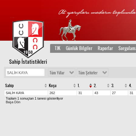
TJK
Günlük Bilgiler
Raporlar
Sorgulam
Sahip İstatistikleri
Tüm Yıllar
Tüm Şehirler
Sahip
Koşu
1.
2.
3.
4.
SALİH KAYA
262
31
43
27
31
Toplam 1 sonuçtan 1 tanesi gösteriliyor
Başa Dön