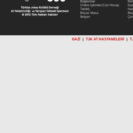
Bağlantılar
Bah
Online İşlemler(Cari Hesap
Kaz
Takibi)
Nas
Beyaz Masa
Be
İletişim
Çer
GAZİ
|
TJK AT HASTANELERİ
|
T