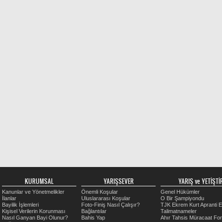
KURUMSAL
YARIŞSEVER
YARIŞ ve YETİŞTİR
Kanunlar ve Yönetmelikler
Önemli Koşular
Genel Hükümler
İlanlar
Uluslararası Koşular
O Bir Şampiyondu
Bayilik İşlemleri
Foto-Finiş Nasıl Çalışır?
TJK Ekrem Kurt Apranti E
Kişisel Verilerin Korunması
Bağlantılar
Talimatnameler
Nasıl Ganyan Bayi Olunur?
Bahis Yap
Ahır Tahsis Müracaat Fo