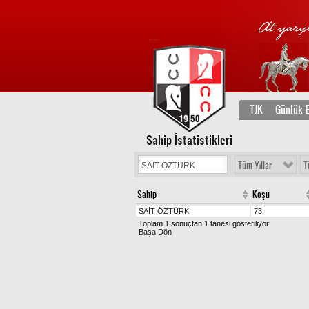
TJK
Günlük B
Sahip İstatistikleri
Tüm Yıllar
T
Sahip
Koşu
SAİT ÖZTÜRK
73
Toplam 1 sonuçtan 1 tanesi gösteriliyor
Başa Dön