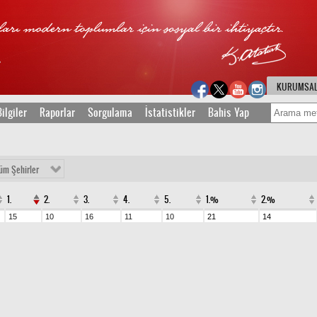
KURUMSA
ilgiler
Raporlar
Sorgulama
İstatistikler
Bahis Yap
üm Şehirler
1.
2.
3.
4.
5.
1.%
2.%
15
10
16
11
10
21
14