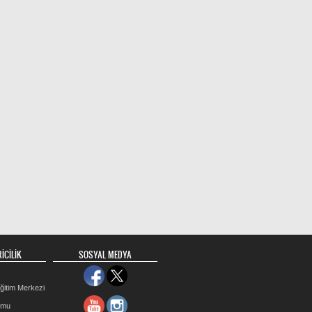
İCİLİK
SOSYAL MEDYA
ğitim Merkezi
rmu