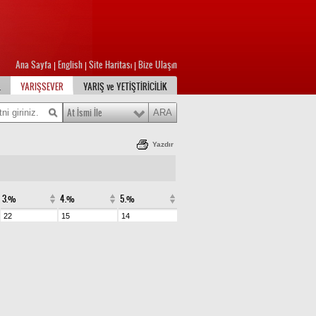
Ana Sayfa
English
Site Haritası
Bize Ulaşın
|
|
|
L
YARIŞSEVER
YARIŞ ve YETİŞTİRİCİLİK
At İsmi İle
Yazdır
3.%
4.%
5.%
22
15
14