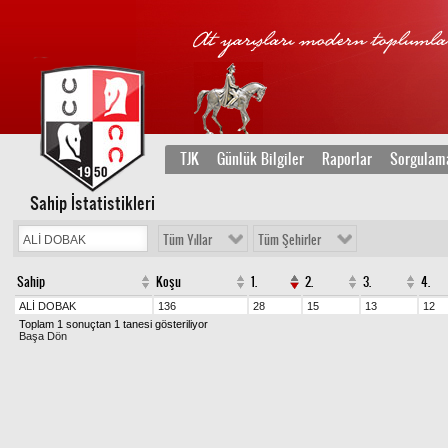
TJK
Günlük Bilgiler
Raporlar
Sorgulam
Sahip İstatistikleri
Tüm Yıllar
Tüm Şehirler
Sahip
Koşu
1.
2.
3.
4.
ALİ DOBAK
136
28
15
13
12
Toplam 1 sonuçtan 1 tanesi gösteriliyor
Başa Dön