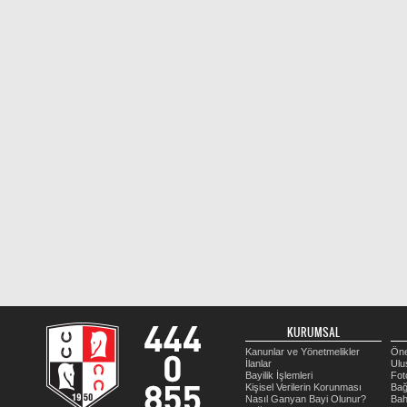
KURUMSAL
Kanunlar ve Yönetmelikler
Öne
İlanlar
Ulu
Bayilik İşlemleri
Fot
Kişisel Verilerin Korunması
Bağ
Nasıl Ganyan Bayi Olunur?
Bah