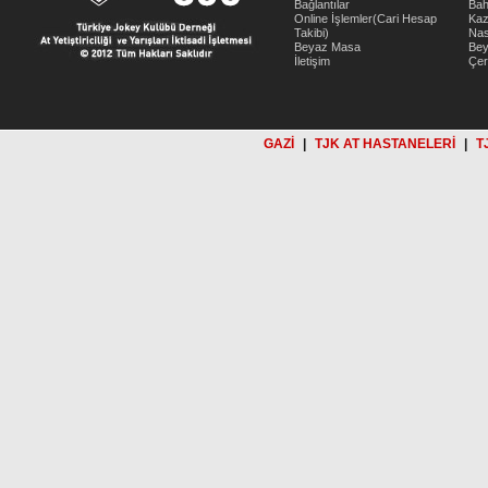
Bağlantılar
Bah
Online İşlemler(Cari Hesap
Kaz
Takibi)
Nas
Beyaz Masa
Be
İletişim
Çer
GAZİ
|
TJK AT HASTANELERİ
|
T