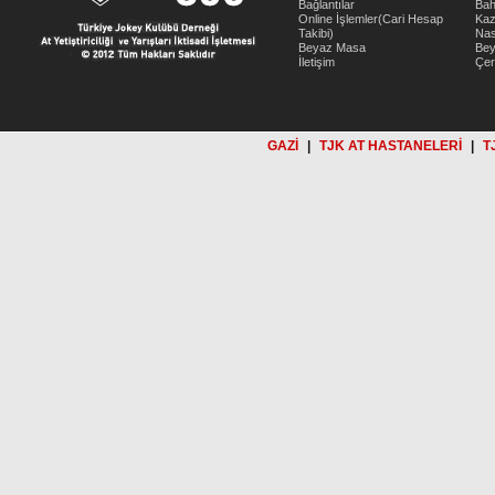
Bağlantılar
Bah
Online İşlemler(Cari Hesap
Kaz
Takibi)
Nas
Beyaz Masa
Be
İletişim
Çer
GAZİ
|
TJK AT HASTANELERİ
|
T