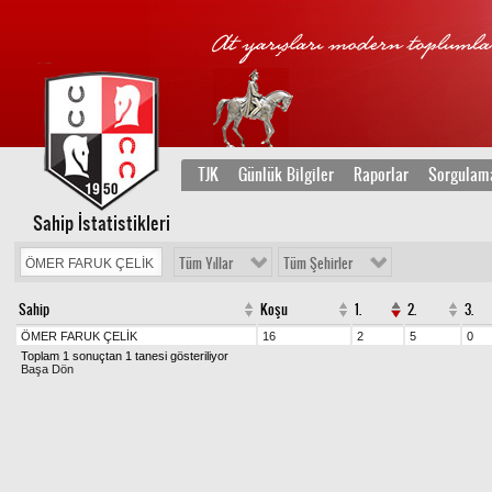
TJK
Günlük Bilgiler
Raporlar
Sorgulam
Sahip İstatistikleri
Tüm Yıllar
Tüm Şehirler
Sahip
Koşu
1.
2.
3.
ÖMER FARUK ÇELİK
16
2
5
0
Toplam 1 sonuçtan 1 tanesi gösteriliyor
Başa Dön