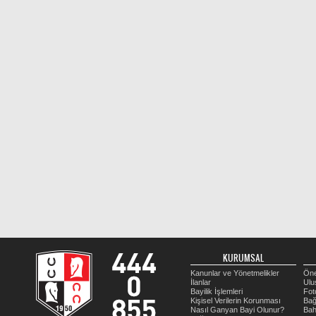
KURUMSAL
Kanunlar ve Yönetmelikler
Öne
İlanlar
Ulu
Bayilik İşlemleri
Fot
Kişisel Verilerin Korunması
Bağ
Nasıl Ganyan Bayi Olunur?
Bah