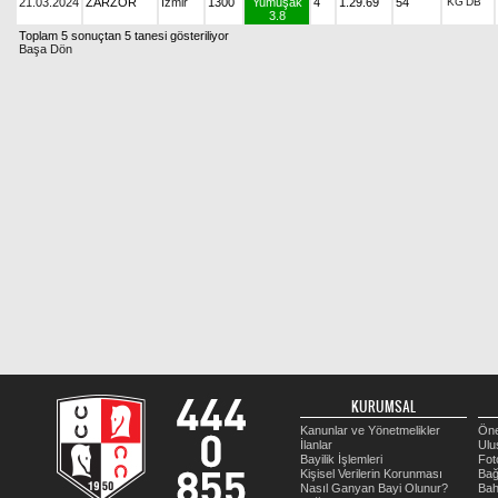
21.03.2024
ZARZOR
İzmir
1300
Yumuşak
4
1.29.69
54
KG
DB
3.8
Toplam 5 sonuçtan 5 tanesi gösteriliyor
Başa Dön
KURUMSAL
Kanunlar ve Yönetmelikler
Öne
İlanlar
Ulu
Bayilik İşlemleri
Fot
Kişisel Verilerin Korunması
Bağ
Nasıl Ganyan Bayi Olunur?
Bah