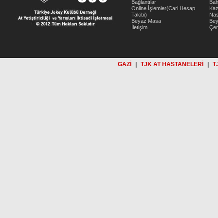
Bağlantılar
Bah
Online İşlemler(Cari Hesap
Kaz
Takibi)
Nas
Beyaz Masa
Be
İletişim
Çer
GAZİ
|
TJK AT HASTANELERİ
|
T