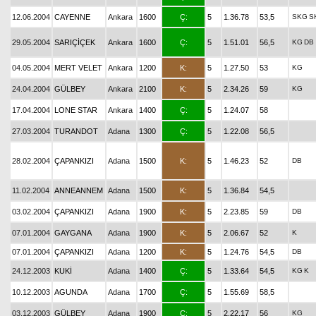
12.06.2004
CAYENNE
Ankara
1600
Ç:
5
1.36.78
53,5
SKG
S
29.05.2004
SARIÇİÇEK
Ankara
1600
Ç:
5
1.51.01
56,5
KG
DB
04.05.2004
MERT VELET
Ankara
1200
K:
5
1.27.50
53
KG
24.04.2004
GÜLBEY
Ankara
2100
K:
5
2.34.26
59
KG
17.04.2004
LONE STAR
Ankara
1400
Ç:
5
1.24.07
58
27.03.2004
TURANDOT
Adana
1300
Ç:
5
1.22.08
56,5
28.02.2004
ÇAPANKIZI
Adana
1500
K:
5
1.46.23
52
DB
11.02.2004
ANNEANNEM
Adana
1500
K:
5
1.36.84
54,5
03.02.2004
ÇAPANKIZI
Adana
1900
K:
5
2.23.85
59
DB
07.01.2004
GAYGANA
Adana
1900
K:
5
2.06.67
52
K
07.01.2004
ÇAPANKIZI
Adana
1200
K:
5
1.24.76
54,5
DB
24.12.2003
KUKİ
Adana
1400
Ç:
5
1.33.64
54,5
KG
K
10.12.2003
AGUNDA
Adana
1700
Ç:
5
1.55.69
58,5
03.12.2003
GÜLBEY
Adana
1900
Ç:
5
2.22.17
56
KG