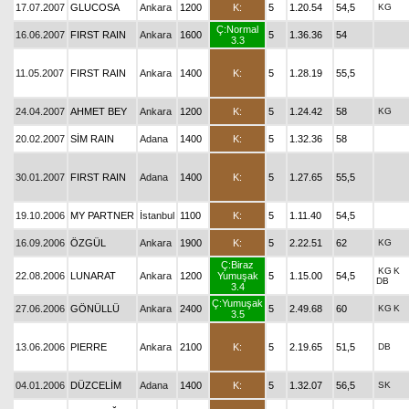
17.07.2007
GLUCOSA
Ankara
1200
K:
5
1.20.54
54,5
KG
Ç:Normal
16.06.2007
FIRST RAIN
Ankara
1600
5
1.36.36
54
3.3
11.05.2007
FIRST RAIN
Ankara
1400
K:
5
1.28.19
55,5
24.04.2007
AHMET BEY
Ankara
1200
K:
5
1.24.42
58
KG
20.02.2007
SİM RAIN
Adana
1400
K:
5
1.32.36
58
30.01.2007
FIRST RAIN
Adana
1400
K:
5
1.27.65
55,5
19.10.2006
MY PARTNER
İstanbul
1100
K:
5
1.11.40
54,5
16.09.2006
ÖZGÜL
Ankara
1900
K:
5
2.22.51
62
KG
Ç:Biraz
KG
K
22.08.2006
LUNARAT
Ankara
1200
Yumuşak
5
1.15.00
54,5
DB
3.4
Ç:Yumuşak
27.06.2006
GÖNÜLLÜ
Ankara
2400
5
2.49.68
60
KG
K
3.5
13.06.2006
PIERRE
Ankara
2100
K:
5
2.19.65
51,5
DB
04.01.2006
DÜZCELİM
Adana
1400
K:
5
1.32.07
56,5
SK