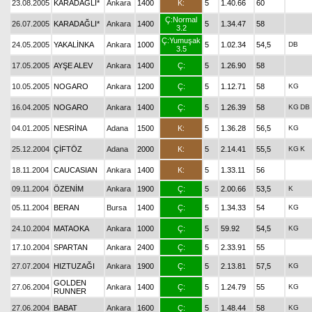
23.08.2005
KARADAĞLI*
Ankara
1400
K:
5
1.40.66
60
Ç:Normal
26.07.2005
KARADAĞLI*
Ankara
1400
5
1.34.47
58
3.2
Ç:Yumuşak
24.05.2005
YAKALİNKA
Ankara
1000
5
1.02.34
54,5
DB
3.5
17.05.2005
AYŞE ALEV
Ankara
1400
Ç:
5
1.26.90
58
10.05.2005
NOGARO
Ankara
1200
Ç:
5
1.12.71
58
KG
16.04.2005
NOGARO
Ankara
1400
Ç:
5
1.26.39
58
KG
DB
04.01.2005
NESRİNA
Adana
1500
K:
5
1.36.28
56,5
KG
25.12.2004
ÇİFTÖZ
Adana
2000
K:
5
2.14.41
55,5
KG
K
18.11.2004
CAUCASIAN
Ankara
1400
K:
5
1.33.11
56
09.11.2004
ÖZENİM
Ankara
1900
Ç:
5
2.00.66
53,5
K
05.11.2004
BERAN
Bursa
1400
Ç:
5
1.34.33
54
KG
24.10.2004
MATAOKA
Ankara
1000
Ç:
5
59.92
54,5
KG
17.10.2004
SPARTAN
Ankara
2400
Ç:
5
2.33.91
55
27.07.2004
HIZTUZAĞI
Ankara
1900
Ç:
5
2.13.81
57,5
KG
GOLDEN
27.06.2004
Ankara
1400
Ç:
5
1.24.79
55
KG
RUNNER
27.06.2004
BABAT
Ankara
1600
Ç:
5
1.48.44
58
KG