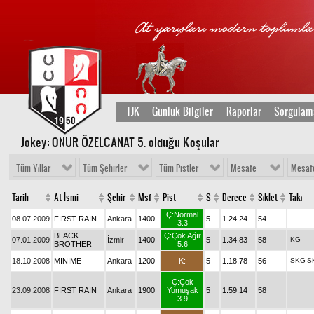
TJK
Günlük Bilgiler
Raporlar
Sorgulam
Jokey: ONUR ÖZELCANAT 5
. olduğu Koşular
Tüm Yıllar
Tüm Şehirler
Tüm Pistler
Mesafe
Mesaf
Tarih
At İsmi
Şehir
Msf
Pist
S
Derece
Sıklet
Takı
Ç:Normal
08.07.2009
FIRST RAIN
Ankara
1400
5
1.24.24
54
3.3
BLACK
Ç:Çok Ağır
07.01.2009
İzmir
1400
5
1.34.83
58
KG
BROTHER
5.6
18.10.2008
MİNİME
Ankara
1200
K:
5
1.18.78
56
SKG
S
Ç:Çok
23.09.2008
FIRST RAIN
Ankara
1900
Yumuşak
5
1.59.14
58
3.9