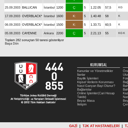
25.09.2003
BALLICAN
İstanbul
1200
Ç:
5
1.22.05
57,5
KG
17.09.2003
OVERBLACK*
İstanbul
1600
K:
5
1.40.48
58
K
06.09.2003
OVERBLACK*
İstanbul
1500
K:
5
1.33.71
60,5
K
05.08.2003
CAYENNE
Ankara
2200
Ç:
5
2.21.13
55
KG
K
Toplam 282 sonuçtan 50 tanesi gösteriliyor
Başa Dön
KURUMSAL
Kanunlar ve Yönetmelikler
Öne
İlanlar
Ulu
Bayilik İşlemleri
Fot
Kişisel Verilerin Korunması
Bağ
Nasıl Ganyan Bayi Olunur?
Bah
Bağlantılar
Bah
Online İşlemler(Cari Hesap
Kaz
Takibi)
Nas
Beyaz Masa
Be
İletişim
Çer
GAZİ
|
TJK AT HASTANELERİ
|
T