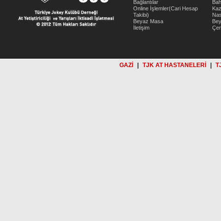
Bağlantılar
Bah
Online İşlemler(Cari Hesap
Kaz
Takibi)
Nas
Beyaz Masa
Be
İletişim
Çer
GAZİ
|
TJK AT HASTANELERİ
|
T