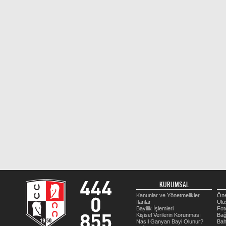
KURUMSAL
Kanunlar ve Yönetmelikler
Öne
İlanlar
Ulu
Bayilik İşlemleri
Fot
Kişisel Verilerin Korunması
Bağ
Nasıl Ganyan Bayi Olunur?
Bah