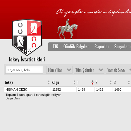
TJK
Günlük Bilgiler
Raporlar
Sorgulam
Jokey İstatistikleri
Tüm Yıllar
Tüm Şehirler
Yamak Sınıfı
Jokey
Koşu
1.
2.
3.
HIŞMAN ÇİZİK
11252
1459
1423
1460
Toplam 1 sonuçtan 1 tanesi gösteriliyor
Başa Dön