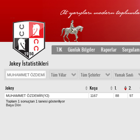
TJK
Günlük Bilgiler
Raporlar
Sorgulam
Jokey İstatistikleri
Tüm Yıllar
Tüm Şehirler
Yamak Sınıfı
Jokey
Koşu
1.
2.
MUHAMMET ÖZDEMİR
(Y2)
1167
88
97
Toplam 1 sonuçtan 1 tanesi gösteriliyor
Başa Dön