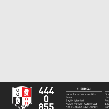
KURUMSAL
Kanunlar ve Yönetmelikler
Öne
İlanlar
Ulu
Bayilik İşlemleri
Fot
Kişisel Verilerin Korunması
Bağ
Nasıl Ganyan Bayi Olunur?
Bah