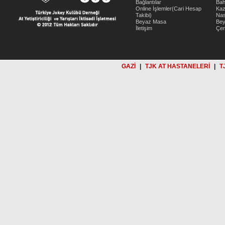
Bağlantılar
Bah
Online İşlemler(Cari Hesap
Kaz
Takibi)
Nas
Beyaz Masa
Be
İletişim
Çer
GAZİ
|
TJK AT HASTANELERİ
|
T