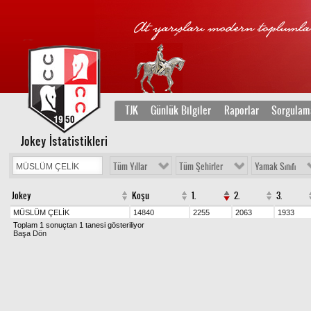
TJK
Günlük Bilgiler
Raporlar
Sorgulam
Jokey İstatistikleri
Tüm Yıllar
Tüm Şehirler
Yamak Sınıfı
Jokey
Koşu
1.
2.
3.
MÜSLÜM ÇELİK
14840
2255
2063
1933
Toplam 1 sonuçtan 1 tanesi gösteriliyor
Başa Dön