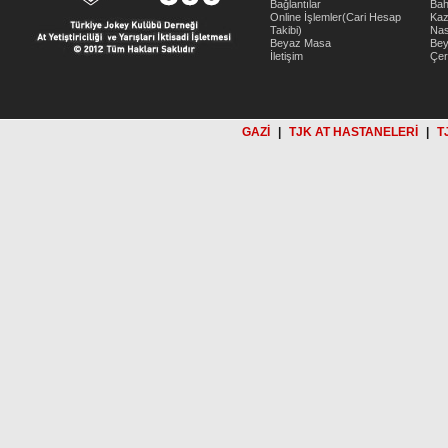
Bağlantılar
Bah
Online İşlemler(Cari Hesap
Kaz
Takibi)
Nas
Beyaz Masa
Be
İletişim
Çer
GAZİ
|
TJK AT HASTANELERİ
|
T