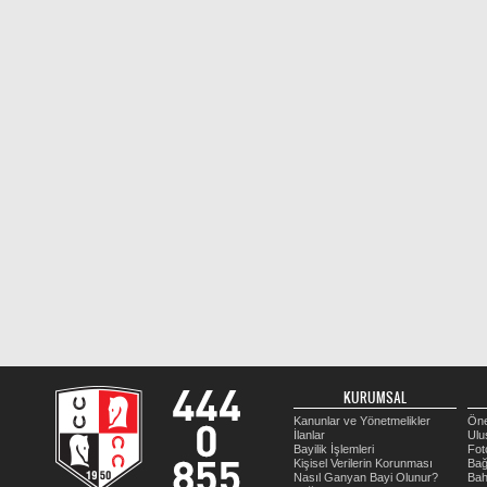
KURUMSAL
Kanunlar ve Yönetmelikler
Öne
İlanlar
Ulu
Bayilik İşlemleri
Fot
Kişisel Verilerin Korunması
Bağ
Nasıl Ganyan Bayi Olunur?
Bah