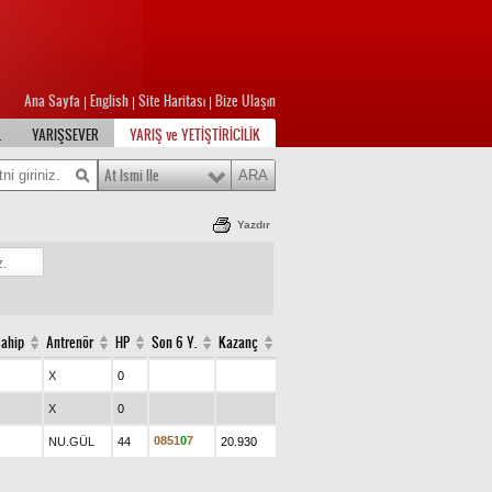
Ana Sayfa
English
Site Haritası
Bize Ulaşın
|
|
|
L
YARIŞSEVER
YARIŞ ve YETİŞTİRİCİLİK
At Ismi Ile
Yazdır
Sahip
Antrenör
HP
Son 6 Y.
Kazanç
X
0
X
0
0
8
5
1
0
7
NU.GÜL
44
20.930