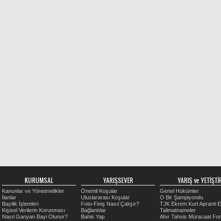
KURUMSAL
YARIŞSEVER
YARIŞ ve YETİŞTİR
Kanunlar ve Yönetmelikler
Önemli Koşular
Genel Hükümler
İlanlar
Uluslararası Koşular
O Bir Şampiyondu
Bayilik İşlemleri
Foto-Finiş Nasıl Çalışır?
TJK Ekrem Kurt Apranti E
Kişisel Verilerin Korunması
Bağlantılar
Talimatnameler
Nasıl Ganyan Bayi Olunur?
Bahis Yap
Ahır Tahsis Müracaat Fo