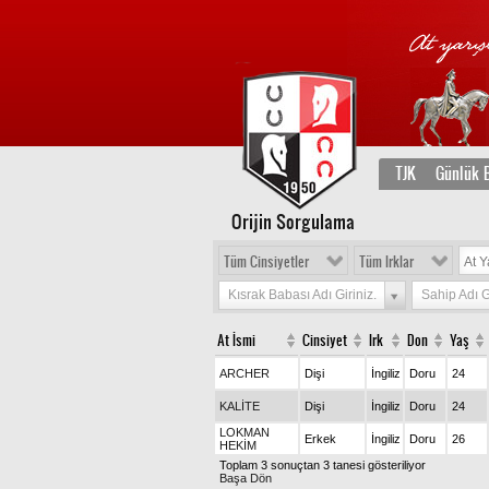
TJK
Günlük B
Orijin Sorgulama
Tüm Cinsiyetler
Tüm Irklar
Kısrak Babası Adı Giriniz.
Sahip Adı G
At İsmi
Cinsiyet
Irk
Don
Yaş
ARCHER
Dişi
İngiliz
Doru
24
KALİTE
Dişi
İngiliz
Doru
24
LOKMAN
Erkek
İngiliz
Doru
26
HEKİM
Toplam 3 sonuçtan 3 tanesi gösteriliyor
Başa Dön