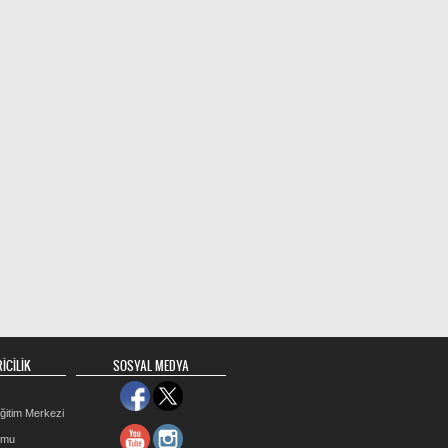
İCİLİK
SOSYAL MEDYA
ğitim Merkezi
rmu