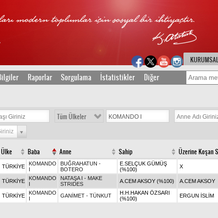
KURUMSA
ilgiler
Raporlar
Sorgulama
İstatistikler
Diğer
Tüm Ülkeler
iriniz
Ülke
Baba
Anne
Sahip
Üzerine Koşan 
KOMANDO
BUĞRAHATUN -
E.SELÇUK GÜMÜŞ
TÜRKİYE
X
I
BOTERO
(%100)
KOMANDO
NATAŞA I - MAKE
TÜRKİYE
A.CEM AKSOY (%100)
A.CEM AKSOY
I
STRIDES
KOMANDO
H.H.HAKAN ÖZSARI
TÜRKİYE
GANİMET - TÜNKUT
ERGUN İSLİM
I
(%100)