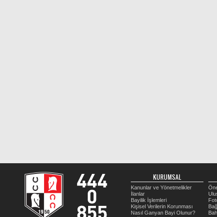
KURUMSAL
Kanunlar ve Yönetmelikler
Öne
İlanlar
Ulu
Bayilik İşlemleri
Fot
Kişisel Verilerin Korunması
Bağ
Nasıl Ganyan Bayi Olunur?
Bah