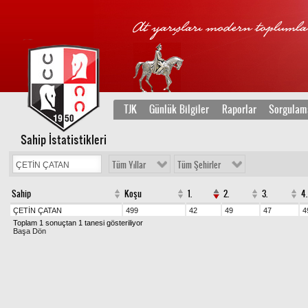
TJK
Günlük Bilgiler
Raporlar
Sorgulam
Sahip İstatistikleri
Tüm Yıllar
Tüm Şehirler
Sahip
Koşu
1.
2.
3.
4.
ÇETİN ÇATAN
499
42
49
47
4
Toplam 1 sonuçtan 1 tanesi gösteriliyor
Başa Dön