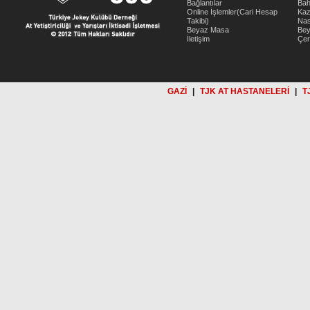
Bağlantılar
Bah
Online İşlemler(Cari Hesap
Kaz
Takibi)
Nas
Beyaz Masa
Be
İletişim
Çer
GAZİ
|
TJK AT HASTANELERİ
|
T