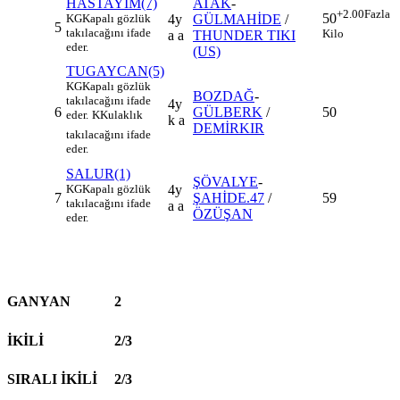
HASTAYIM(7)
ATAK
-
+2.00
Fazla
50
KG
Kapalı gözlük
4y
GÜLMAHİDE
/
5
takılacağını ifade
Kilo
a a
THUNDER TIKI
eder.
(US)
TUGAYCAN(5)
KG
Kapalı gözlük
BOZDAĞ
-
takılacağını ifade
4y
6
GÜLBERK
/
50
eder.
K
Kulaklık
k a
DEMİRKIR
takılacağını ifade
eder.
SALUR(1)
ŞÖVALYE
-
KG
Kapalı gözlük
4y
7
ŞAHİDE.47
/
59
takılacağını ifade
a a
ÖZÜŞAN
eder.
GANYAN
2
İKİLİ
2/3
SIRALI İKİLİ
2/3