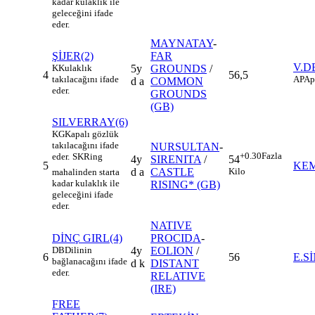
kadar kulaklık ile
geleceğini ifade
eder.
MAYNATAY
-
ŞİJER(2)
FAR
V.D
K
Kulaklık
5y
GROUNDS
/
4
56,5
takılacağını ifade
AP
Ap
d a
COMMON
eder.
GROUNDS
(GB)
SILVERRAY(6)
KG
Kapalı gözlük
takılacağını ifade
NURSULTAN
-
+0.30
Fazla
eder.
SK
Ring
4y
SIRENITA
/
54
5
KE
d a
CASTLE
Kilo
mahalinden starta
kadar kulaklık ile
RISING* (GB)
geleceğini ifade
eder.
NATIVE
DİNÇ GIRL(4)
PROCIDA
-
DB
Dilinin
4y
EOLION
/
6
56
E.S
bağlanacağını ifade
d k
DISTANT
eder.
RELATIVE
(IRE)
FREE