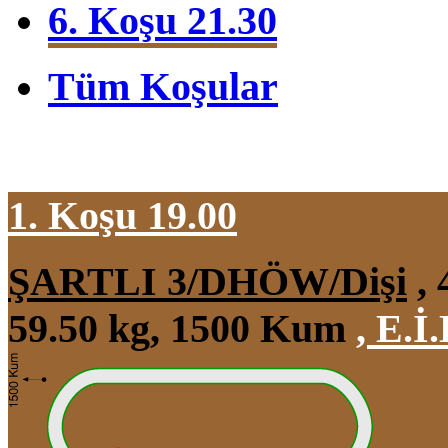
6. Koşu 21.30
Tüm Koşular
1. Koşu 19.00
ŞARTLI 3/DHÖW/Dişi
, 
59.50 kg, 1500 Kum
,
E.İ.