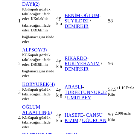
DAYI(2)
KG
Kapalı gözlük
takılacağını ifade
BENİM OĞLUM
-
4y
eder.
K
Kulaklık
1
SUYILDIZI
/
58
k a
takılacağını ifade
DEMİRKIR
eder.
DB
Dilinin
bağlanacağını ifade
eder.
ALPSOY(3)
KG
Kapalı gözlük
RİKARDO
-
takılacağını ifade
4y
2
RUKİYEHANIM
/
56
eder.
DB
Dilinin
k a
DEMİRKIR
bağlanacağını ifade
eder.
KORYÜREK(4)
ARASLI
-
+1.10
Fazl
52,5
KG
Kapalı gözlük
4y
3
TURFETÜNNUR.32
takılacağını ifade
Kilo
k g
/
UMUTBEY
eder.
OĞLUM
ALAATTİN(6)
+2.00
Fazla
50
4y
HASEFE
-
CANSU
4
KG
Kapalı gözlük
Kilo
k a
KIZIM
/
UĞURCAN
takılacağını ifade
eder.