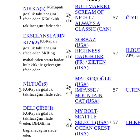
BULLMARKET
-
KG
Kapalı
NIKKA(5)
SCREAM OF
gözlük takılacağını
2y
1
NIGHT
/
57
Ö.YIL
ifade eder.
K
Kulaklık
d d
ALWAYS A
takılacağını ifade eder.
CLASSIC (CAN)
EKSELANSLARIN
ZORBAZ
KG
Kapalı
KIZI(2)
(USA)
-
gözlük takılacağını
H.BU
2y
HIGHNESS
ifade eder.
SK
Ring
2
52
AP
Apran
d d
DAUGHTER
mahalinden starta kadar
(FR)
/
ZIETEN
kulaklık ile geleceğini
(USA)
ifade eder.
MALKOÇOĞLU
NİLTUĞ(6)
(USA)
-
2y
KG
Kapalı gözlük
3
IMPASSE
/
57
U.TE
a d
takılacağını ifade eder.
MOUNTAIN
CAT (USA)
DELİ ÇİRE(1)
MY BOLT
-
KG
Kapalı gözlük
SEATTLE
takılacağını ifade
2y
4
SELECT (USA)
/
57
İ.H.K
eder.
DB
Dilinin
d d
OCEAN CREST
bağlanacağını ifade
(USA)
eder.