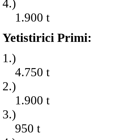
4.)
1.900
t
Yetistirici Primi:
1.)
4.750
t
2.)
1.900
t
3.)
950
t