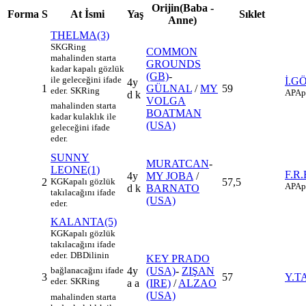
Orijin(Baba -
Forma
S
At İsmi
Yaş
Sıklet
Anne)
THELMA(3)
SKG
Ring
COMMON
mahalinden starta
GROUNDS
kadar kapalı gözlük
(GB)
-
ile geleceğini ifade
İ.G
4y
1
GÜLNAL
/
MY
59
eder.
SK
Ring
AP
Ap
d k
VOLGA
mahalinden starta
BOATMAN
kadar kulaklık ile
(USA)
geleceğini ifade
eder.
SUNNY
MURATCAN
-
LEONE(1)
F.R
4y
MY JOBA
/
2
KG
Kapalı gözlük
57,5
AP
Ap
d k
BARNATO
takılacağını ifade
(USA)
eder.
KALANTA(5)
KG
Kapalı gözlük
takılacağını ifade
eder.
DB
Dilinin
KEY PRADO
4y
(USA)
-
ZIŞAN
bağlanacağını ifade
3
57
Y.T
eder.
SK
Ring
a a
(IRE)
/
ALZAO
(USA)
mahalinden starta