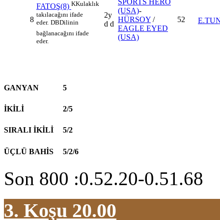
SPORTS HERO
K
Kulaklık
FATOŞ(8)
(USA)
-
2y
takılacağını ifade
8
HÜRSOY
/
52
E.TU
eder.
DB
Dilinin
d d
EAGLE EYED
bağlanacağını ifade
(USA)
eder.
GANYAN
5
İKİLİ
2/5
SIRALI İKİLİ
5/2
ÜÇLÜ BAHİS
5/2/6
Son 800 :0.52.20-0.51.68
3. Koşu 20.00