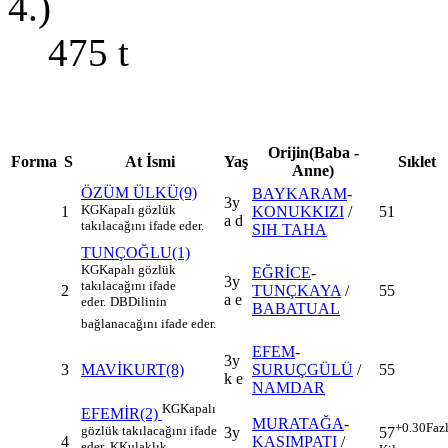
4.)
475
t
Orijin(Baba -
Forma
S
At İsmi
Yaş
Sıklet
Anne)
ÖZÜM ÜLKÜ(9)
BAYKARAM
-
3y
KG
Kapalı gözlük
1
KONUKKIZI
/
51
a d
takılacağını ifade eder.
SIH TAHA
TUNÇOĞLU(1)
KG
Kapalı gözlük
EĞRİCE
-
3y
takılacağını ifade
2
TUNÇKAYA
/
55
a e
eder.
DB
Dilinin
BABATUAL
bağlanacağını ifade eder.
EFEM
-
3y
3
MAVİKURT(8)
SURUÇGÜLÜ
/
55
k e
NAMDAR
KG
Kapalı
EFEMİR(2)
MURATAĞA
-
+0.30
Faz
gözlük takılacağını ifade
3y
57
4
KASIMPATI
/
eder.
K
Kulaklık