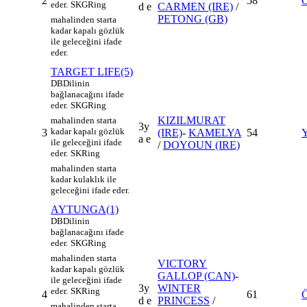
2
58
eder.
SKG
Ring
d e
CARMEN (IRE)
/
PETONG (GB)
mahalinden starta
kadar kapalı gözlük
ile geleceğini ifade
eder.
TARGET LIFE(5)
DB
Dilinin
bağlanacağını ifade
eder.
SKG
Ring
KIZILMURAT
mahalinden starta
3y
kadar kapalı gözlük
3
(IRE)
-
KAMELYA
54
a e
ile geleceğini ifade
/
DOYOUN (IRE)
eder.
SK
Ring
mahalinden starta
kadar kulaklık ile
geleceğini ifade eder.
AYTUNGA(1)
DB
Dilinin
bağlanacağını ifade
eder.
SKG
Ring
mahalinden starta
VICTORY
kadar kapalı gözlük
GALLOP (CAN)
-
ile geleceğini ifade
3y
WINTER
eder.
SK
Ring
4
61
d e
PRINCESS
/
mahalinden starta