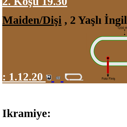
2. Koşu 19.30
Maiden/Dişi
, 2 Yaşlı İng
:
1.12.20
Ikramiye: