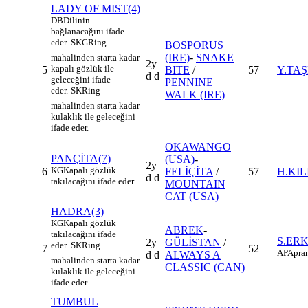
LADY OF MIST(4)
DB
Dilinin
bağlanacağını ifade
eder.
SKG
Ring
BOSPORUS
(IRE)
-
SNAKE
mahalinden starta kadar
2y
kapalı gözlük ile
5
BITE
/
57
Y.TA
d d
geleceğini ifade
PENNINE
eder.
SK
Ring
WALK (IRE)
mahalinden starta kadar
kulaklık ile geleceğini
ifade eder.
OKAWANGO
PANÇİTA(7)
(USA)
-
2y
KG
Kapalı gözlük
6
FELİÇİTA
/
57
H.KI
d d
takılacağını ifade eder.
MOUNTAIN
CAT (USA)
HADRA(3)
KG
Kapalı gözlük
ABREK
-
takılacağını ifade
S.ER
2y
GÜLİSTAN
/
eder.
SK
Ring
7
52
AP
Apran
d d
ALWAYS A
mahalinden starta kadar
CLASSIC (CAN)
kulaklık ile geleceğini
ifade eder.
TUMBUL