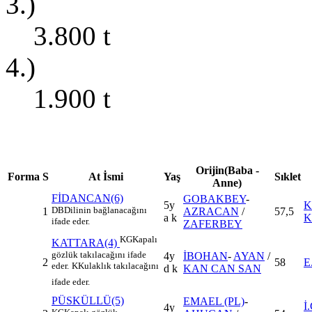
3.)
3.800
t
4.)
1.900
t
Orijin(Baba -
Forma
S
At İsmi
Yaş
Sıklet
Anne)
FİDANCAN(6)
GOBAKBEY
-
5y
K
DB
Dilinin bağlanacağını
1
AZRACAN
/
57,5
a k
K
ifade eder.
ZAFERBEY
KG
Kapalı
KATTARA(4)
gözlük takılacağını ifade
4y
İBOHAN
-
AYAN
/
2
58
E
eder.
K
Kulaklık takılacağını
d k
KAN CAN SAN
ifade eder.
PÜSKÜLLÜ(5)
EMAEL (PL)
-
İ
4y