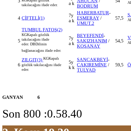
KG
Kapalı gözlük
3
AHUCAN
/
54
A
a k
takılacağını ifade eder.
BODRUM
HABERBATUR
-
S
7y
4
ÇİFTELİ(1)
ESMERAY
/
57,5
A
a k
UMUT.2
TUMBUL FATOŞ(2)
KG
Kapalı gözlük
BEYEFENDİ
-
V
7y
takılacağını ifade
5
SAKIZHANIM
/
54,5
A
a k
eder.
DB
Dilinin
KOŞANAY
bağlanacağını ifade eder.
KG
Kapalı
SANCAKBEYİ
-
ZILGIT(3)
5y
6
ÇAKIREMİNE
/
59,5
Ö
gözlük takılacağını ifade
k k
eder.
TULYAD
GANYAN
6
Son 800 :0.58.40