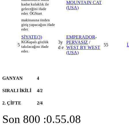
MOUNTAIN CAT
kadar kulaklık ile
(USA)
geleceğini ifade
eder.
ÖG
Start
makinasına önden
giriş yapacağını ifade
eder.
SİYATE(3)
EMPERADOR
-
KG
Kapalı gözlük
3y
PERVASIZ
/
5
55
takılacağını ifade
d e
WEST BY WEST
eder.
(USA)
GANYAN
4
SIRALI İKİLİ
4/2
2. ÇİFTE
2/4
Son 800 :0.55.08