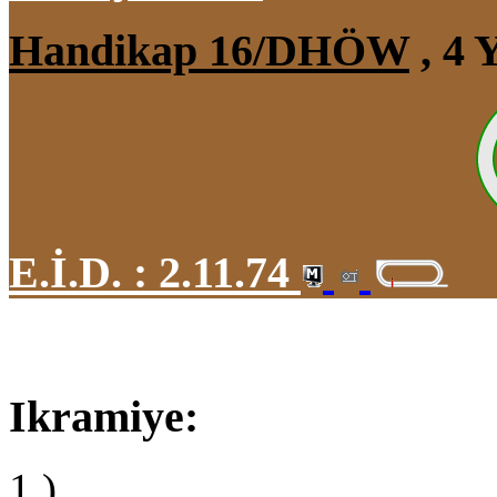
Handikap 16/DHÖW
, 4 
E.İ.D. :
2.11.74
Ikramiye:
1.)