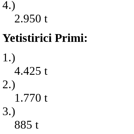
4.)
2.950
t
Yetistirici Primi:
1.)
4.425
t
2.)
1.770
t
3.)
885
t