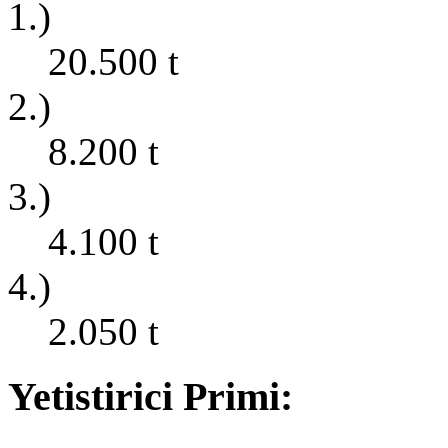
1.)
20.500
t
2.)
8.200
t
3.)
4.100
t
4.)
2.050
t
Yetistirici Primi: