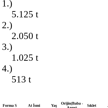
1.)
5.125
t
2.)
2.050
t
3.)
1.025
t
4.)
513
t
Orijin(Baba -
Forma
S
At İsmi
Yaş
Sıklet
Anne)