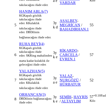
a e
Kilo
VARDAR
takılacağını ifade eder.
HANIM ABLA(7)
KG
Kapalı gözlük
takılacağını ifade
ASALBEY
-
3y
eder.
K
Kulaklık
5
MEGRİCAN
/
55
k d
takılacağını ifade
BAHADIRHAN.1
eder.
DB
Dilinin
bağlanacağını ifade eder.
RUHA BEYİ(4)
KG
Kapalı gözlük
RİKARDO
-
takılacağını ifade
3y
6
ÇARÇELA
/
57
eder.
SK
Ring mahalinden
k e
EVREN.1
starta kadar kulaklık ile
geleceğini ifade eder.
YALAZHAN(5)
KG
Kapalı gözlük
YALAZ
-
3y
takılacağını ifade
7
NURGÖZÜ
/
52
a e
eder.
K
Kulaklık
HÜRBATUR
takılacağını ifade eder.
ORHANCAN(3)
+0.10
Faz
57
3y
SEMİH
-
HAYRİŞ
DB
Dilinin bağlanacağını
8
Kilo
k e
/
ALTAYLIM
ifade eder.