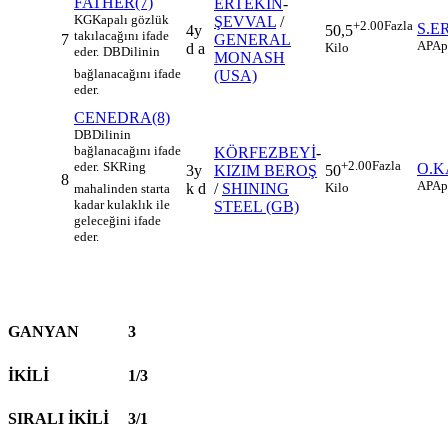
FATHER(7)
ERTEKİN
-
KG
Kapalı gözlük
ŞEVVAL
/
+2.00
Fazla
S.E
4y
50,5
takılacağını ifade
7
GENERAL
AP
Ap
d a
Kilo
eder.
DB
Dilinin
MONASH
bağlanacağını ifade
(USA)
eder.
CENEDRA(8)
DB
Dilinin
bağlanacağını ifade
KÖRFEZBEYİ
-
+2.00
Fazla
eder.
SK
Ring
O.
3y
KIZIM BEROŞ
50
8
AP
Ap
k d
/
SHINING
Kilo
mahalinden starta
kadar kulaklık ile
STEEL (GB)
geleceğini ifade
eder.
GANYAN
3
İKİLİ
1/3
SIRALI İKİLİ
3/1