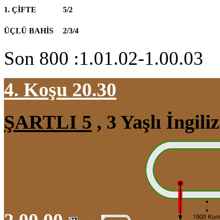
1. ÇİFTE
5/2
ÜÇLÜ BAHİS
2/3/4
Son 800 :1.01.02-1.00.03
4. Koşu 20.30
ŞARTLI 5
, 3 Yaşlı İngil