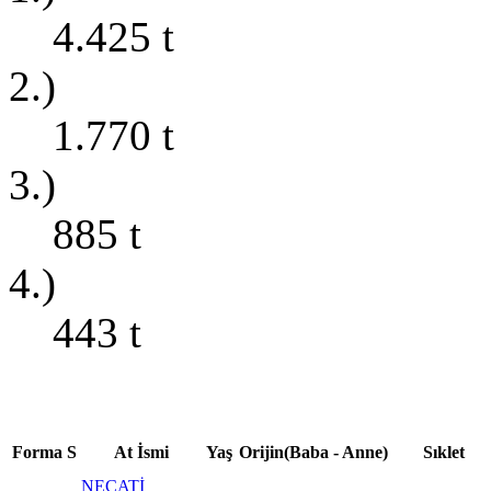
4.425
t
2.)
1.770
t
3.)
885
t
4.)
443
t
Forma
S
At İsmi
Yaş
Orijin(Baba - Anne)
Sıklet
NECATİ