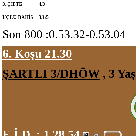
3. ÇİFTE
4/3
ÜÇLÜ BAHİS
3/1/5
Son 800 :0.53.32-0.53.04
6. Koşu 21.30
ŞARTLI 3/DHÖW
, 3 Ya
E.İ.D. :
1.28.54