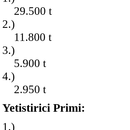
29.500
t
2.)
11.800
t
3.)
5.900
t
4.)
2.950
t
Yetistirici Primi:
1.)