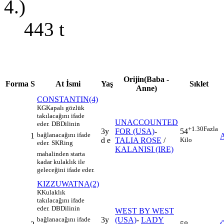
4.)
443
t
Orijin(Baba -
Forma
S
At İsmi
Yaş
Sıklet
Anne)
CONSTANTIN(4)
KG
Kapalı gözlük
takılacağını ifade
UNACCOUNTED
eder.
DB
Dilinin
+1.30
Fazla
3y
FOR (USA)
-
54
bağlanacağını ifade
1
d e
TALIA ROSE
/
Kilo
eder.
SK
Ring
KALANISI (IRE)
mahalinden starta
kadar kulaklık ile
geleceğini ifade eder.
KIZZUWATNA(2)
K
Kulaklık
takılacağını ifade
eder.
DB
Dilinin
WEST BY WEST
3y
(USA)
-
LADY
bağlanacağını ifade