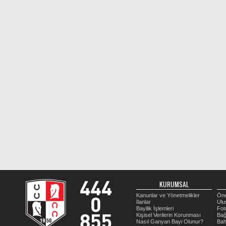
KURUMSAL
Kanunlar ve Yönetmelikler
Öne
İlanlar
Ulu
Bayilik İşlemleri
Fot
Kişisel Verilerin Korunması
Bağ
Nasıl Ganyan Bayi Olunur?
Bah