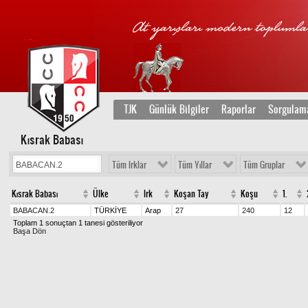
TJK
Günlük Bilgiler
Raporlar
Sorgulam
Kısrak Babası
Tüm Irklar
Tüm Yıllar
Tüm Gruplar
Kısrak Babası
Ülke
Irk
Koşan Tay
Koşu
1.
BABACAN.2
TÜRKİYE
Arap
27
240
12
Toplam 1 sonuçtan 1 tanesi gösteriliyor
Başa Dön