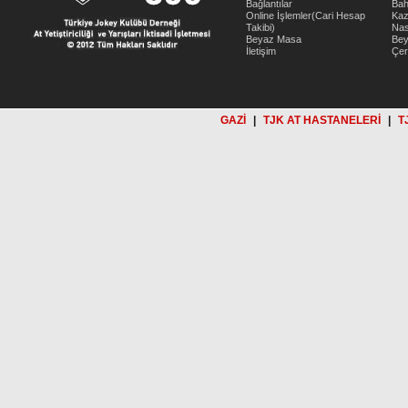
Bağlantılar
Bah
Online İşlemler(Cari Hesap
Kaz
Takibi)
Nas
Beyaz Masa
Be
İletişim
Çer
GAZİ
|
TJK AT HASTANELERİ
|
T