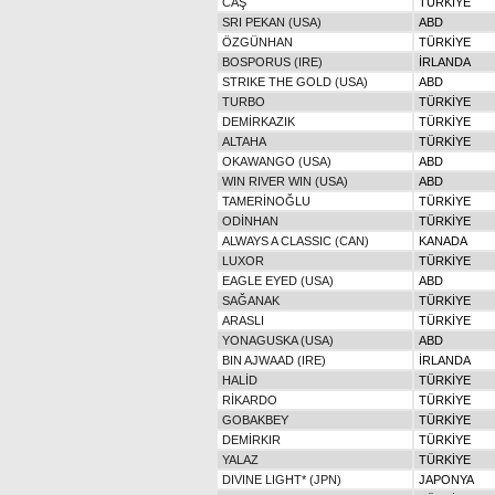
CAŞ
TÜRKİYE
SRI PEKAN (USA)
ABD
ÖZGÜNHAN
TÜRKİYE
BOSPORUS (IRE)
İRLANDA
STRIKE THE GOLD (USA)
ABD
TURBO
TÜRKİYE
DEMİRKAZIK
TÜRKİYE
ALTAHA
TÜRKİYE
OKAWANGO (USA)
ABD
WIN RIVER WIN (USA)
ABD
TAMERİNOĞLU
TÜRKİYE
ODİNHAN
TÜRKİYE
ALWAYS A CLASSIC (CAN)
KANADA
LUXOR
TÜRKİYE
EAGLE EYED (USA)
ABD
SAĞANAK
TÜRKİYE
ARASLI
TÜRKİYE
YONAGUSKA (USA)
ABD
BIN AJWAAD (IRE)
İRLANDA
HALİD
TÜRKİYE
RİKARDO
TÜRKİYE
GOBAKBEY
TÜRKİYE
DEMİRKIR
TÜRKİYE
YALAZ
TÜRKİYE
DIVINE LIGHT* (JPN)
JAPONYA