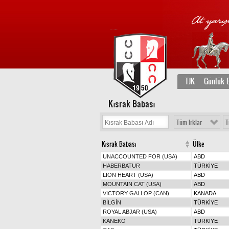
TJK
Günlük B
Kısrak Babası
Tüm Irklar
T
Kısrak Babası
Ülke
UNACCOUNTED FOR (USA)
ABD
HABERBATUR
TÜRKİYE
LION HEART (USA)
ABD
MOUNTAIN CAT (USA)
ABD
VICTORY GALLOP (CAN)
KANADA
BİLGİN
TÜRKİYE
ROYAL ABJAR (USA)
ABD
KANEKO
TÜRKİYE