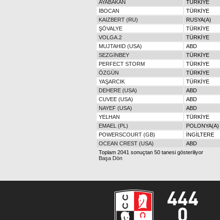
AYABAKAN
TÜRKİYE
İBOCAN
TÜRKİYE
KAIZBERT (RU)
RUSYA(A)
ŞÖVALYE
TÜRKİYE
VOLGA.2
TÜRKİYE
MUJTAHID (USA)
ABD
SEZGİNBEY
TÜRKİYE
PERFECT STORM
TÜRKİYE
ÖZGÜN
TÜRKİYE
YAŞARCIK
TÜRKİYE
DEHERE (USA)
ABD
CUVEE (USA)
ABD
NAYEF (USA)
ABD
YELHAN
TÜRKİYE
EMAEL (PL)
POLONYA(A)
POWERSCOURT (GB)
İNGİLTERE
OCEAN CREST (USA)
ABD
SÜLO
TÜRKİYE
EMİROĞLU
TÜRKİYE
DISTANT RELATIVE (IRE)
İRLANDA
RED BISHOP (USA)
ABD
MARLIN (USA)
ABD
SEA HERO (USA)
ABD
KAFKASLI
TÜRKİYE
COMMON GROUNDS (GB)
İNGİLTERE