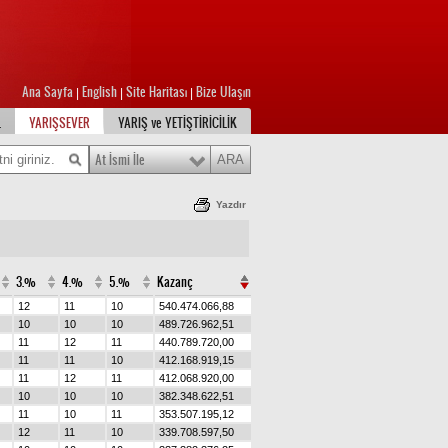
Ana Sayfa
English
Site Haritası
Bize Ulaşın
|
|
|
L
YARIŞSEVER
YARIŞ ve YETİŞTİRİCİLİK
At İsmi İle
Yazdır
3.%
4.%
5.%
Kazanç
12
11
10
540.474.066,88
10
10
10
489.726.962,51
11
12
11
440.789.720,00
11
11
10
412.168.919,15
11
12
11
412.068.920,00
10
10
10
382.348.622,51
11
10
11
353.507.195,12
12
11
10
339.708.597,50