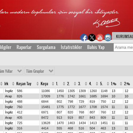
KURUMSA
ilgiler
Raporlar
Sorgulama
İstatistikler
Bahis Yap
üm Yıllar
Tüm Gruplar
Irk
Koşan Tay
Koşu
1.
2.
3.
4.
5.
1.%
2.%
İngiliz
586
11086
1450
1305
1309
1260
1148
13
12
Arap
826
17009
1776
1742
1661
1685
1694
10
10
İngiliz
488
6844
802
798
729
819
750
12
12
İngiliz
760
15481
1775
1772
1677
1708
1574
11
11
İngiliz
412
6971
807
820
768
807
760
12
12
Arap
405
8472
913
919
857
843
809
11
11
İngiliz
725
13628
1470
1463
1434
1413
1451
11
11
İngiliz
316
4414
555
468
516
504
463
13
11