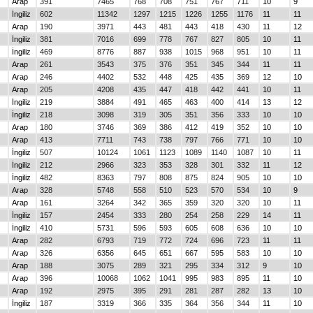
Arap
391
7465
768
708
751
767
711
10
9
İngiliz
602
11342
1297
1215
1226
1255
1176
11
11
Arap
190
3971
443
481
443
418
430
11
12
İngiliz
381
7016
699
778
767
827
805
10
11
İngiliz
469
8776
887
938
1015
968
951
10
11
Arap
261
3543
375
376
351
345
344
11
11
Arap
246
4402
532
448
425
435
369
12
10
Arap
205
4208
435
447
418
442
441
10
11
İngiliz
219
3884
491
465
463
400
414
13
12
İngiliz
218
3098
319
305
351
356
333
10
10
Arap
180
3746
369
386
412
419
352
10
10
Arap
413
7711
743
738
797
766
771
10
10
İngiliz
507
10124
1061
1123
1089
1140
1087
10
11
İngiliz
212
2966
323
353
328
301
332
11
12
İngiliz
482
8363
797
808
875
824
905
10
10
Arap
328
5748
558
510
523
570
534
10
9
Arap
161
3264
342
365
359
320
320
10
11
İngiliz
157
2454
333
280
254
258
229
14
11
İngiliz
410
5731
596
593
605
608
636
10
10
Arap
282
6793
719
772
724
696
723
11
11
Arap
326
6356
645
651
667
595
583
10
10
Arap
188
3075
289
321
295
334
312
9
10
Arap
396
10068
1062
1041
995
983
895
11
10
Arap
192
2975
395
291
281
287
282
13
10
İngiliz
187
3319
366
335
364
356
344
11
10