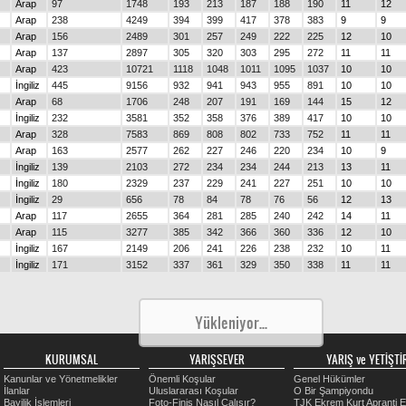
Arap
97
1748
193
213
187
188
190
11
12
Arap
238
4249
394
399
417
378
383
9
9
Arap
156
2489
301
257
249
222
225
12
10
Arap
137
2897
305
320
303
295
272
11
11
Arap
423
10721
1118
1048
1011
1095
1037
10
10
İngiliz
445
9156
932
941
943
955
891
10
10
Arap
68
1706
248
207
191
169
144
15
12
İngiliz
232
3581
352
358
376
389
417
10
10
Arap
328
7583
869
808
802
733
752
11
11
Arap
163
2577
262
227
246
220
234
10
9
İngiliz
139
2103
272
234
234
244
213
13
11
İngiliz
180
2329
237
229
241
227
251
10
10
İngiliz
29
656
78
84
78
76
56
12
13
Arap
117
2655
364
281
285
240
242
14
11
Arap
115
3277
385
342
366
360
336
12
10
İngiliz
167
2149
206
241
226
238
232
10
11
İngiliz
171
3152
337
361
329
350
338
11
11
Arap
300
5729
498
527
557
543
513
9
9
Arap
235
6037
591
634
597
594
530
10
11
İngiliz
319
6858
800
728
738
714
665
12
11
İngiliz
252
4946
440
484
547
536
523
9
10
İngiliz
399
7038
637
651
690
743
703
9
9
İngiliz
363
7247
637
716
771
768
791
9
10
Arap
76
1350
177
140
118
118
134
13
10
İngiliz
292
5596
628
551
546
538
541
11
10