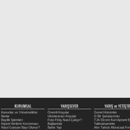
KURUMSAL
YARIŞSEVER
YARIŞ ve YETİŞTİR
Kanunlar ve Yönetmelikler
Önemli Koşular
Genel Hükümler
İlanlar
Uluslararası Koşular
O Bir Şampiyondu
Bayilik İşlemleri
Foto-Finiş Nasıl Çalışır?
TJK Ekrem Kurt Apranti E
Kişisel Verilerin Korunması
Bağlantılar
Talimatnameler
Nasıl Ganyan Bayi Olunur?
Bahis Yap
Ahır Tahsis Müracaat Fo