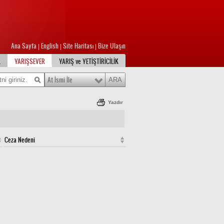
Ana Sayfa
English
Site Haritası
Bize Ulaşın
|
|
|
L
YARIŞSEVER
YARIŞ ve YETİŞTİRİCİLİK
At İsmi İle
Yazdır
Ceza Nedeni