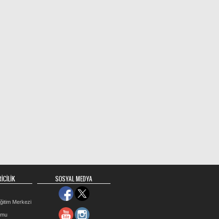
İCİLİK
SOSYAL MEDYA
ğitim Merkezi
rmu