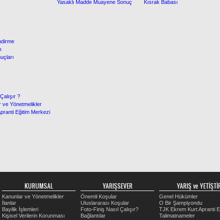
Yasaklı Madde Muayene Sonuç
Kısrak Babası
ndirme
ı
çları
Çalışır ?
 ve Yönetmelikler
ranti Eğitim Merkezi
KURUMSAL
YARIŞSEVER
YARIŞ ve YETİŞTİR
Kanunlar ve Yönetmelikler
Önemli Koşular
Genel Hükümler
İlanlar
Uluslararası Koşular
O Bir Şampiyondu
Bayilik İşlemleri
Foto-Finiş Nasıl Çalışır?
TJK Ekrem Kurt Apranti E
Kişisel Verilerin Korunması
Bağlantılar
Talimatnameler