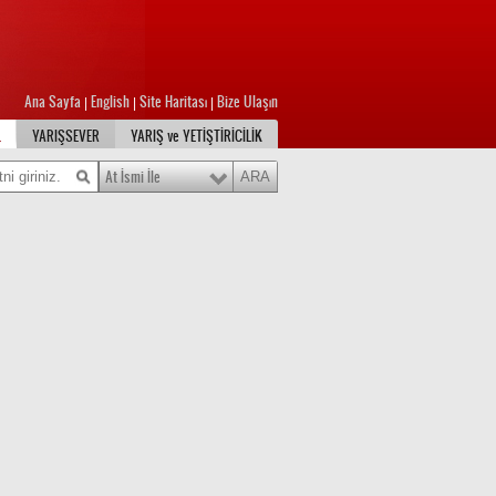
Ana Sayfa
English
Site Haritası
Bize Ulaşın
|
|
|
L
YARIŞSEVER
YARIŞ ve YETİŞTİRİCİLİK
At İsmi İle