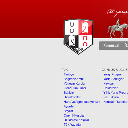
Kurumsal
Ba
TJK
GÜNLÜK BİLGİLE
Tarihçe
Yarış Programı
Başkanlarımız
Yarış Sonuçları
Yönetim Kurulu
Kayıtlar
Genel Hükümler
Deklareler
Bahisler
Yıllık Yarış Progr
Hipodromlar
Pist Bilgileri
Hara Ve Aşım İstasyonları
Komiser Raporlar
Aygırlar
Bayiler
Önemli Koşular
Uluslarası Koşular
TJK Yayınları