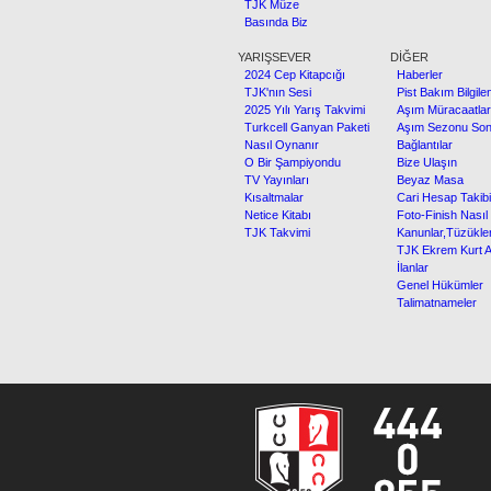
TJK Müze
Basında Biz
YARIŞSEVER
DİĞER
2024 Cep Kitapcığı
Haberler
TJK'nın Sesi
Pist Bakım Bilgile
2025 Yılı Yarış Takvimi
Aşım Müracaatlar
Turkcell Ganyan Paketi
Aşım Sezonu Sonu
Nasıl Oynanır
Bağlantılar
O Bir Şampiyondu
Bize Ulaşın
TV Yayınları
Beyaz Masa
Kısaltmalar
Cari Hesap Takibi
Netice Kitabı
Foto-Finish Nasıl 
TJK Takvimi
Kanunlar,Tüzükler
TJK Ekrem Kurt Ap
İlanlar
Genel Hükümler
Talimatnameler