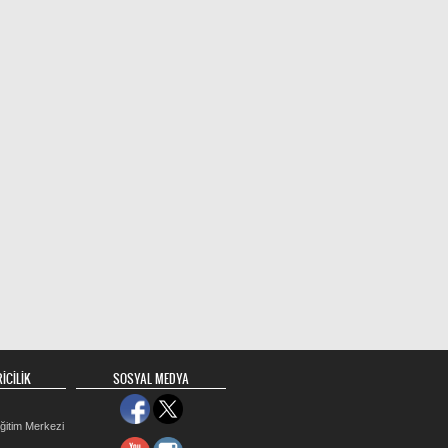
İCİLİK
SOSYAL MEDYA
ğitim Merkezi