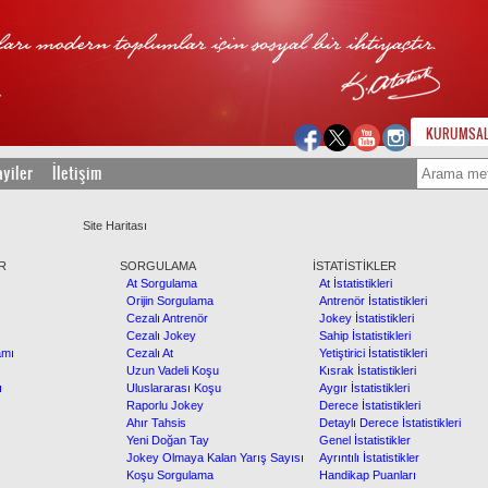
KURUMSA
yiler
İletişim
Site Haritası
R
SORGULAMA
İSTATİSTİKLER
At Sorgulama
At İstatistikleri
Orijin Sorgulama
Antrenör İstatistikleri
Cezalı Antrenör
Jokey İstatistikleri
Cezalı Jokey
Sahip İstatistikleri
amı
Cezalı At
Yetiştirici İstatistikleri
Uzun Vadeli Koşu
Kısrak İstatistikleri
ı
Uluslararası Koşu
Aygır İstatistikleri
Raporlu Jokey
Derece İstatistikleri
Ahır Tahsis
Detaylı Derece İstatistikleri
Yeni Doğan Tay
Genel İstatistikler
Jokey Olmaya Kalan Yarış Sayısı
Ayrıntılı İstatistikler
Koşu Sorgulama
Handikap Puanları