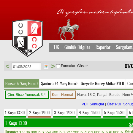
TJK
Günlük Bilgiler
Raporlar
Sorgulam
<
>
01/0
Formaları Göster
Bursa (6. Yarış Günü)
Şanlıurfa (4. Yarış Günü)
Greyville Guney Afrika (YD 1)
Cur
Çim: Biraz Yumuşak 3,4
Kum: Normal
Hava: 18 C, Parçalı Bulutlu, Nem 
PDF Sonuçlar
|
Özet PDF Sonuç
1. Koşu 13.30
2. Koşu 14.00
3. Koşu 14.30
4. Koşu 15.00
5. Koşu 15.30
6.
1. Koşu 13.30
ŞA
Ikramiye:
Yetist
1.)
136.000
2.)
54.400
3.)
27.200
4.)
13.600
5.)
6.800
t
t
t
t
t