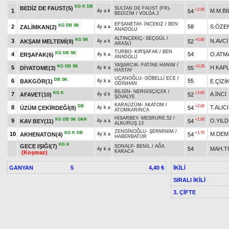
KG
K
DB
BEDİZ DE FAUST(5)
SULTAN DE FAUST (FR)
-
+2.00
1
M.M.Bİ
54
4y a k
BEDİZİM
/
VOLGA.2
EFSANETAY
-
İNCEKIZ
/
BEN
KG
DB
SK
2
58
S.ÖZE
ZALİMKAN(2)
4y a a
ANADOLU
ALTINÇEKİÇ
-
SEÇGÜL
/
KG
SK
+0.80
3
N.AVCİ
AKŞAM MELTEMİ(9)
52
4y a k
ARASLI
TURBO
-
KIRŞAFAK
/
BEN
KG
DB
SK
4
54
O.ATM
ERŞAFAK(6)
4y k a
ANADOLU
YAŞARCIK
-
FATİNE HANIM
/
KG
DB
SK
+0.20
5
H.KAP
DİYATOME(3)
55
4y k a
HASTAY
UÇANOĞLU
-
GÖBELLİ ECE
/
DB
SK
6
55
BAKGÖR(1)
E.ÇİZİ
4y k a
ODİNHAN
BİLGİN
-
NERGİSÇİÇEK
/
KG
K
+2.00
7
A.İNCİ
AFAVET(10)
52
4y d k
ŞÖVALYE
KARAÜZÜM
-
AKATOM
/
DB
+2.00
8
T.ALICI
ÜZÜM ÇEKİRDEĞİ(8)
54
4y k a
ATOMKARINCA
HİSARBEY
-
MESRURE.52
/
KG
DB
SK
GKR
+1.00
9
O.YILD
KAV BEY(11)
54
4y a a
ALKURUŞ.13
ZENGİNOĞLU
-
ŞERMİNİM
/
KG
K
DB
+1.70
10
M.DEM
AKHENATON(4)
54
4y k a
HABERBATUR
KG
K
GECE IŞIĞI(7)
SONALP
-
BENİL
/
AĞA
54
MAH.T
4y k a
KARACA
(Koşmaz)
GANYAN
5
İKİLİ
4,40 ₺
SIRALI İKİLİ
3. ÇİFTE