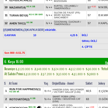
9
O.GÖK
EZFEDLACAN(11)
55
3y a d
BOZDOĞAN
KURTEL
-
OTLUKBELİ
/
KG
K
DB
+0.10
10
M.M.Bİ
MAZARAT(4)
57
3y a e
TAMERİNOĞLU
SULTAN DE FAUST (FR)
-
KG
K
DB
GKR
11
57
B.M.MI
TURAN BEY(6)
3y k e
MİHRİ SULTAN
/
SANCAKBEYİ
ÖZGÜNHAN
-
ÜLKÜNUR
/
KG
SK
12
57
H.KAPL
AHEN TAY(1)
3y k e
TAMERİNOĞLU
[(5)MENEMEN,(3)KAFKASER]
eküridir.
GANYAN
10
İKİLİ
4,25 ₺
SIRALI İKİLİ
4. ÇİFTE
Son 800 :0.51.75
6. Koşu 16.00
Ha
Ikramiye:
Yetist
1.)
120.000
2.)
48.000
3.)
24.000
4.)
12.000
5.)
6.000
t
t
t
t
t
At Sahibi Primi:
1.)
18.000
2.)
7.200
3.)
3.600
4.)
1.800
5.)
900
t
t
t
t
t
S
At İsmi
Yaş
Orijin(Baba - Anne)
Sıklet
Jokey
RUN FOR HAPPINESS(1)
HAKEEM (USA)
-
WILLPOWER
1
60,5
E.ÇİZİK
4y d a
KG
DB
SK
/
VICTORY GALLOP (CAN)
SMART ROBIN (JPN)
-
K
DB
2
63
O.GÖK
ROTOVATÖR(2)
5y d a
CARIBU
/
MOUNTAIN CAT
(USA)
KING DAVID (USA)
-
+2.00
SKG
SK
3
O.ATM
50
4y d a
KILFARASY (IRE)
/
GALILEO