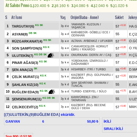
At Sahibi Primi:
1.)
20.400
2.)
8.160
3.)
4.080
4.)
2.040
5.)
1.020
t
t
t
t
t
S
At İsmi
Yaş
Orijin(Baba - Anne)
Sıklet
Jokey
YAMANER
-
KUZGUN
/
KG
SK
+0.10
1
TARGUTAY(6)
57
HA.
3y d e
YAŞARCIK
KARABEDİR
-
GÖBELLİ ECE
/
DB
SK
2
55
ASYAM(8)
E.Çİ
3y a d
ODİNHAN
KG
SK
+0.30
3
O.G
RÜZGARKANAT(4)
57
3y a e
ALTAHA
-
AYBENKIZ
/
UFUKBİR
CANKARDEŞLER
-
KORKUT
KG
K
+0.20
4
O.YI
SON ŞAMPİYON(5)
57
3y a e
EBRU
/
RİKARDO
+0.20
5
H.Çİ
KG
DB
SK
57
3y d e
ONURKAAN
-
DERİN AY
/
CAŞ
ULUTEKİN(7)
YÜREKKAYA
-
İZMİRGÜLÜ
/
KG
SK
6
57
PINAR AĞASI(3)
E.D
3y k e
DAĞHANBEY
SK
+0.40
7
D.MA
ŞEN ANA(12)
55
3y k d
HİSARBEY
-
ITRİ
/
TURBO
KAIZBERT (RU)
-
GÜLPINARLI
/
KG
K
+0.20
8
ÇELİK MURAT(1)
57
BER
3y k e
ANGORA
ŞAH ŞEHRİYAR
-
SHAMAN
/
KG
K
9
55
ŞAHLAN KIZ(10)
E.AK
3y k d
TUNCAL
+0.70
10
KG
SK
55
B.AY
3y a d
TURBO
-
ESERYEL
/
SÜLO
BUĞLEM EDA(9)
KAYAYÜREKLİ
-
ZİN
/
KG
DB
SK
11
55
ŞEMSENURUM(11)
U.L
3y k d
TATARHAN
KAIZBERT (RU)
-
BECENE
KG
K
+0.40
12
MAH
ÇELİKECEVİT(2)
57
3y a e
GÜLÜ
/
DEHA
[(7)ULUTEKİN,(9)BUĞLEM EDA]
eküridir.
GANYAN
6
İKİLİ
50,80 ₺
SIRALI İKİLİ
Son 800 :0.52.98