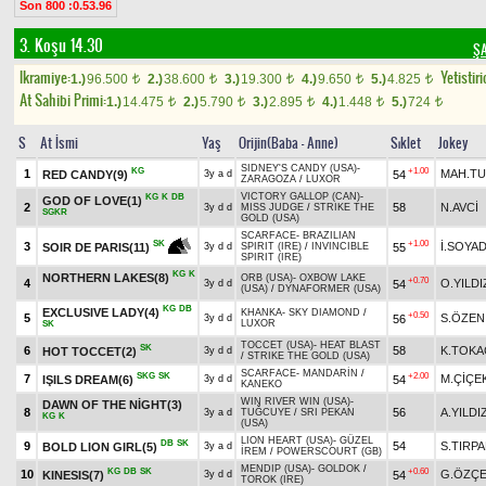
Son 800 :0.53.96
3. Koşu 14.30
ŞA
Ikramiye:
Yetistiri
1.)
96.500
2.)
38.600
3.)
19.300
4.)
9.650
5.)
4.825
t
t
t
t
t
At Sahibi Primi:
1.)
14.475
2.)
5.790
3.)
2.895
4.)
1.448
5.)
724
t
t
t
t
t
S
At İsmi
Yaş
Orijin(Baba - Anne)
Sıklet
Jokey
SIDNEY'S CANDY (USA)
-
KG
+1.00
1
MAH.T
RED CANDY(9)
54
3y a d
ZARAGOZA
/
LUXOR
VICTORY GALLOP (CAN)
-
KG
K
DB
GOD OF LOVE(1)
2
58
N.AVCİ
3y d d
MISS JUDGE
/
STRIKE THE
SGKR
GOLD (USA)
SCARFACE
-
BRAZILIAN
+1.00
SK
3
İ.SOYA
55
SOIR DE PARIS(11)
3y d d
SPIRIT (IRE)
/
INVINCIBLE
SPIRIT (IRE)
KG
K
NORTHERN LAKES(8)
ORB (USA)
-
OXBOW LAKE
+0.70
4
O.YILDI
54
3y d d
(USA)
/
DYNAFORMER (USA)
KG
DB
EXCLUSIVE LADY(4)
KHANKA
-
SKY DIAMOND
/
+0.50
5
S.ÖZEN
56
3y d d
LUXOR
SK
TOCCET (USA)
-
HEAT BLAST
SK
6
58
K.TOK
HOT TOCCET(2)
3y d d
/
STRIKE THE GOLD (USA)
SCARFACE
-
MANDARİN
/
SKG
SK
+2.00
7
M.ÇİÇE
IŞILS DREAM(6)
54
3y d d
KANEKO
WIN RIVER WIN (USA)
-
DAWN OF THE NİGHT(3)
8
56
A.YILDI
3y a d
TUĞCUYE
/
SRI PEKAN
KG
K
(USA)
LION HEART (USA)
-
GÜZEL
DB
SK
9
54
S.TIRP
BOLD LION GIRL(5)
3y a d
İREM
/
POWERSCOURT (GB)
MENDIP (USA)
-
GOLDOK
/
KG
DB
SK
+0.60
10
G.ÖZÇE
KINESIS(7)
54
3y d d
TOROK (IRE)