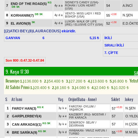
SIDNEY'S CANDY (USA)
-
KG
END OF THE ROAD(5)
7
54
A.İNCİ
4y a a
ROHAN
/
LION HEART
DB
SK
(USA)
VENTO
-
MISS LADY
/
RED
DB
SK
+2.00
8
N.ŞEN
KORHANIM(7)
55
4y d a
BISHOP (USA)
LUXOR
-
WALK OF LIFE
SK
+1.50
9
EL AVION(9)
52
E.D.ÖKT
4y d a
(IRE)
/
ELUSIVE CITY (USA)
[(2)ATICI BEY,(8)LAURACEOUS]
eküridir.
GANYAN
6
İKİLİ
5,15 ₺
SIRALI İKİLİ
7. ÇİFTE
Son 800 :0.47.32-0.47.84
9. Koşu 17.30
ŞA
Ikramiye:
Yetist
1.)
136.000
2.)
54.400
3.)
27.200
4.)
13.600
5.)
6.800
t
t
t
t
t
At Sahibi Primi:
1.)
20.400
2.)
8.160
3.)
4.080
4.)
2.040
5.)
1.020
t
t
t
t
t
S
At İsmi
Yaş
Orijin(Baba - Anne)
Sıklet
Jokey
FAROTAY
-
OYLUM
/
KG
K
+0.20
1
N.ŞEN
FAROY HAN(3)
57
3y k e
YAŞARCIK
KAIZBERT (RU)
-
MOSTAR
/
2
GARİPLERBEYİ(4)
57
O.YILDI
3y a e
PİR KARACA
DEMİRSOY
-
SELAY
/
KG
SK
3
57
H.ÇİZİK
CAN ARKADAŞ(1)
3y k e
DEVİRHAN
AYABAKAN
-
YAVUZ HATUN
/
KG
SK
+1.00
4
M.M.Bİ
BRE SARİKA(9)
55
3y k d
TURBO