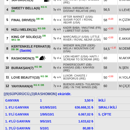
SÜPÜRÜCÜ(9)
(IRE)
KG
K
SWEETY BELLA(6)
DEHA
-
KARABACAK
/
4
56,5
U.LEV
5y d k
DISTANT RELATIVE (IRE)
DB
AFTER MARKET (USA)
-
DB
SK
+0.20
5
H.ÇİZİ
FINAL DRIVE(5)
58
4y a a
SUGAR FOOT
/
ROYAL
ABJAR (USA)
KADİR BABA
-
YAKUTINE (FR)
KG
DB
+2.00
6
İ.DİNA
HIZLI MELEK(11)
50
4y a k
/
LIBRETTIST (USA)
DB
KING OF SOLID(12)
MARCAVELLY (USA)
-
LITTLE
+2.00
7
50
E.AKKA
5y d a
RIVER
/
ROYAL ABJAR (USA)
SKG
SK
WIENER WALZER (GER)
-
KERTENKELE FERHAT(8)
+1.10
8
M.DEM
54,5
4y d a
MELIA
/
MOUNTAIN CAT
DB
SK
(Satılık)
(USA)
LION HEART (USA)
-
HAITI
/
SK
9
60
M.AKY
RASHOMON(3)
5y d a
SCREAM TO SCREAM (IRE)
POWERSCOURT (GB)
-
KG
SK
10
58
N.ŞEN
BURAKŞAH(7)
8y d a
KANSAS (GB)
/
KAHYASI
(IRE)
LUXOR
-
CHASTE
/
KG
SK
+2.00
11
LOVE BEAUTY(10)
50
H.YOLA
4y a k
BOSPORUS (IRE)
BUENOS AIRES
-
TULAROSA
KG
K
DB
12
60
M.ÇİÇ
YAHYAHAN(4)
7y a a
(GB)
/
IN THE WINGS (GB)
[(9)SÜPÜRÜCÜ,(3)RASHOMON]
eküridir.
GANYAN
1
İKİLİ
3,50 ₺
1. 6'LI GANYAN
6/1/9/5/10/1
SIRALI İKİLİ
636.668,31 ₺
1. 5'Lİ GANYAN
1/9/5/10/1
5. ÇİFTE
6.067,02 ₺
1. 4'LÜ GANYAN
9/5/10/1
1.633,62 ₺
1. 3'LÜ GANYAN
5/10/1
80,88 ₺