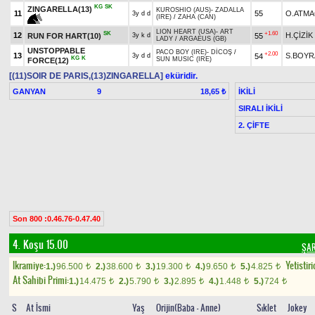
KG
SK
ZINGARELLA(13)
KUROSHIO (AUS)
-
ZADALLA
11
55
O.ATMA
3y d d
(IRE)
/
ZAHA (CAN)
LION HEART (USA)
-
ART
SK
+1.60
12
H.ÇİZİK
RUN FOR HART(10)
55
3y k d
LADY
/
ARGAEUS (GB)
UNSTOPPABLE
PACO BOY (IRE)
-
DİCOŞ
/
+2.00
13
S.BOYR
54
3y d d
KG
K
SUN MUSIC (IRE)
FORCE(12)
[(11)SOIR DE PARIS,(13)ZINGARELLA]
eküridir.
GANYAN
9
İKİLİ
18,65 ₺
SIRALI İKİLİ
2. ÇİFTE
Son 800 :0.46.76-0.47.40
4. Koşu 15.00
ŞAR
Ikramiye:
Yetistiri
1.)
96.500
2.)
38.600
3.)
19.300
4.)
9.650
5.)
4.825
t
t
t
t
t
At Sahibi Primi:
1.)
14.475
2.)
5.790
3.)
2.895
4.)
1.448
5.)
724
t
t
t
t
t
S
At İsmi
Yaş
Orijin(Baba - Anne)
Sıklet
Jokey