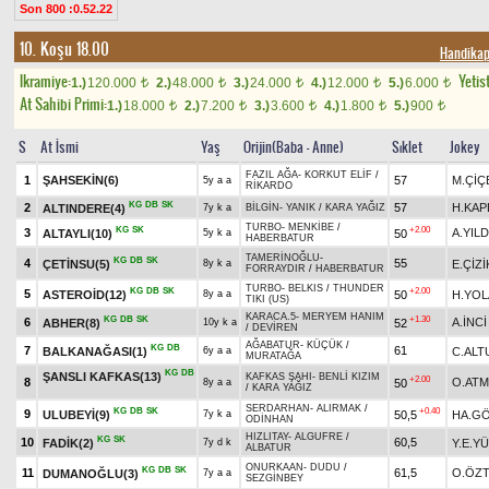
Son 800 :0.52.22
10. Koşu 18.00
Handika
Ikramiye:
Yetist
1.)
120.000
2.)
48.000
3.)
24.000
4.)
12.000
5.)
6.000
t
t
t
t
t
At Sahibi Primi:
1.)
18.000
2.)
7.200
3.)
3.600
4.)
1.800
5.)
900
t
t
t
t
t
S
At İsmi
Yaş
Orijin(Baba - Anne)
Sıklet
Jokey
FAZIL AĞA
-
KORKUT ELİF
/
1
ŞAHSEKİN(6)
57
M.ÇİÇ
5y a a
RİKARDO
KG
DB
SK
2
57
H.KAP
ALTINDERE(4)
7y k a
BİLGİN
-
YANIK
/
KARA YAĞIZ
TURBO
-
MENKİBE
/
KG
SK
+2.00
3
A.YILD
ALTAYLI(10)
50
5y k a
HABERBATUR
TAMERİNOĞLU
-
KG
DB
SK
4
55
ÇETİNSU(5)
E.ÇİZİ
8y k a
FORRAYDIR
/
HABERBATUR
TURBO
-
BELKIS
/
THUNDER
KG
DB
SK
+2.00
5
ASTEROİD(12)
50
H.YOL
8y a a
TIKI (US)
KARACA.5
-
MERYEM HANIM
KG
DB
SK
+1.30
6
A.İNCİ
ABHER(8)
52
10y k a
/
DEVİREN
AĞABATUR
-
KÜÇÜK
/
KG
DB
7
61
BALKANAĞASI(1)
C.ALT
6y a a
MURATAĞA
KG
DB
ŞANSLI KAFKAS(13)
KAFKAS ŞAHI
-
BENLİ KIZIM
+2.00
8
O.AT
50
8y a a
/
KARA YAĞIZ
SERDARHAN
-
ALIRMAK
/
KG
DB
SK
+0.40
9
ULUBEYİ(9)
50,5
HA.G
7y k a
ODİNHAN
HIZLITAY
-
ALGUFRE
/
KG
SK
10
60,5
FADİK(2)
Y.E.Y
7y d k
ALBATUR
ONURKAAN
-
DUDU
/
KG
DB
SK
11
61,5
O.ÖZ
DUMANOĞLU(3)
7y a a
SEZGİNBEY