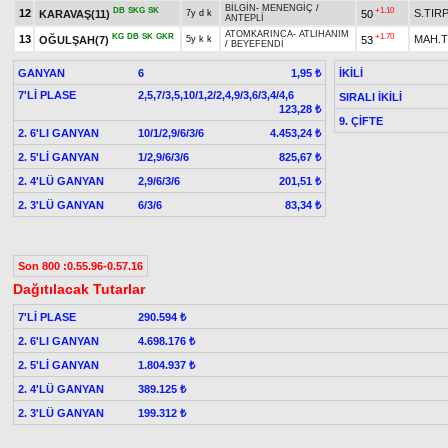
BİLGİN
-
MENENGİÇ
/
DB
SKG
SK
+1.10
12
S.TIR
KARAVAŞ(11)
50
7y d k
ANTEPLİ
ATOMKARINCA
-
ATLIHANIM
KG
DB
SK
GKR
+1.70
13
MAH.
OĞULŞAH(7)
53
5y k k
/
BEYEFENDİ
GANYAN
6
İKİLİ
1,95 ₺
7'Lİ PLASE
2,5,7/3,5,10/1,2/2,4,9/3,6/3,4/4,6
SIRALI İKİLİ
123,28 ₺
9. ÇİFTE
2. 6'LI GANYAN
10/1/2,9/6/3/6
4.453,24 ₺
2. 5'Lİ GANYAN
1/2,9/6/3/6
825,67 ₺
2. 4'LÜ GANYAN
2,9/6/3/6
201,51 ₺
2. 3'LÜ GANYAN
6/3/6
83,34 ₺
Son 800 :0.55.96-0.57.16
Dağıtılacak Tutarlar
7'Lİ PLASE
290.594 ₺
2. 6'LI GANYAN
4.698.176 ₺
2. 5'Lİ GANYAN
1.804.937 ₺
2. 4'LÜ GANYAN
389.125 ₺
2. 3'LÜ GANYAN
199.312 ₺