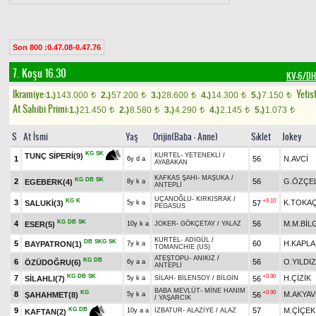
Son 800 :0.47.08-0.47.76
7. Koşu 16.30
KV-6/D
Ikramiye:
Yetist
1.)
143.000
2.)
57.200
3.)
28.600
4.)
14.300
5.)
7.150
t
t
t
t
t
At Sahibi Primi:
1.)
21.450
2.)
8.580
3.)
4.290
4.)
2.145
5.)
1.073
t
t
t
t
t
S
At İsmi
Yaş
Orijin(Baba - Anne)
Sıklet
Jokey
KG
SK
TUNÇ SİPERİ(9)
KURTEL
-
YETENEKLİ
/
1
56
N.AVCİ
6y d a
AYABAKAN
KAFKAS ŞAHI
-
MAŞUKA
/
KG
DB
SK
2
56
G.ÖZÇEL
EGEBERK(4)
8y k a
ANTEPLİ
UÇANOĞLU
-
KIRKISRAK
/
KG
K
+0.10
3
K.TOKA
SALUKİ(3)
57
5y k a
PEGASUS
KG
DB
SK
4
56
M.M.BİL
ESER(5)
10y k a
JOKER
-
GÖKÇETAY
/
YALAZ
KURTEL
-
ADIGÜL
/
DB
SKG
SK
5
60
H.KAPL
BAYPATRON(1)
7y k a
TOMANCHIE (US)
ATEŞTOPU
-
ANIKIZ
/
KG
DB
6
56
O.YILDIZ
ÖZÜDOĞRU(6)
6y a a
ANTEPLİ
KG
DB
SK
+0.90
7
H.ÇİZİK
SİLAHLI(7)
56
5y k a
SİLAH
-
BİLENSOY
/
BİLGİN
BABA MEVLÜT
-
MİNE HANIM
KG
+0.90
8
M.AKYA
ŞAHAHMET(8)
56
5y k a
/
YAŞARCIK
9
57
M.ÇİÇEK
KG
DB
10y a a
İZBATUR
-
ALAZİYE
/
ALAZ
KAFTAN(2)