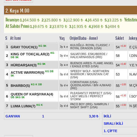
2. Koşu 14.00
Ikramiye:
Yetistiri
1.)
64.500
2.)
25.800
3.)
12.900
4.)
6.450
5.)
3.225
t
t
t
t
t
At Sahibi Primi:
1.)
9.675
2.)
3.870
3.)
1.935
4.)
968
5.)
484
t
t
t
t
t
S
At İsmi
Yaş
Orijin(Baba - Anne)
Sıklet
Joke
KULOĞLU
-
ROYAL CLASSIC
/
KG
SK
+0.30
1
GRAY TOUCH(1)
54
E.Çİ
3y k e
ROYAL DRAGON (USA)
KG
KING OF TOKÇALAR(2)
SALVATORE
-
ESKUBERDE
/
2
58
İ.Dİ
3y d e
HALICARNASSUS (IRE)
DB
SK
BUENOS AIRES
-
FLAME ANGEL
KG
SK
+0.40
3
HÜRDARŞAH(3)
54
Y.E.
3y a e
/
EAGLE EYED (USA)
SPEEDY WOLF
-
NORTHERN
KG
DB
ACTIVE WARRIOR(6)
4
53
N.AV
3y d d
WARRIOR
/
MOUNTAIN CAT
SK
(USA)
CORINTHIAN (USA)
-
KG
K
DB
+1.00
5
M.Ç
BHARBO(5)
55
3y d e
QUEENLAGINA
/
BIN AJWAAD
(IRE)
PLEASANTLY PERFECT (USA)
-
QUEEN OF KARŞIYAKA(4)
+0.30
6
İ.SO
56
3y d d
LADY MELİS
/
PERFECT
DB
SKG
SK
STORM
PACO BOY (IRE)
-
NAMRUN
/
KG
K
+2.00
7
N.Ş
LUMA LUMA(7)
55
3y d d
NIGHT SHIFT (USA)
GANYAN
1
İKİLİ
3,30 ₺
SIRALI İKİLİ
1. ÇİFTE