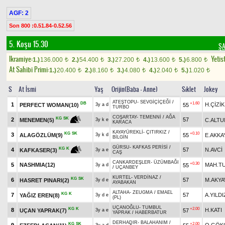
AGF: 2
Son 800 :0.51.84-0.52.56
5. Koşu 15.30
ŞA
Ikramiye:
Yetist
1.)
136.000
2.)
54.400
3.)
27.200
4.)
13.600
5.)
6.800
t
t
t
t
t
At Sahibi Primi:
1.)
20.400
2.)
8.160
3.)
4.080
4.)
2.040
5.)
1.020
t
t
t
t
t
S
At İsmi
Yaş
Orijin(Baba - Anne)
Sıklet
Jokey
ATEŞTOPU
-
SEVGİÇİÇEĞİ
/
DB
+1.60
1
H.ÇİZİK
PERFECT WOMAN(10)
55
3y a d
TURBO
COŞARTAY
-
TEMENNİ
/
AĞA
KG
SK
2
57
C.ALTU
MENEMEN(5)
3y k e
KARACA
KAYAYÜREKLİ
-
ÇITIRKIZ
/
KG
SK
+0.10
3
ALAGÖZLÜM(9)
55
E.AKKA
3y k d
BİLGİN
GÜRSU
-
KAFKAS PERİSİ
/
KG
K
4
57
N.AVCİ
KAFKASER(3)
3y a e
CAŞ
CANKARDEŞLER
-
ÜZÜMBAĞI
+0.30
5
NASHMIA(12)
MAH.T
55
3y a d
/
UÇANBEY
KURTEL
-
VERDİNAZ
/
KG
SK
6
57
M.AKYA
HASRET PINARI(2)
3y d e
AYABAKAN
ALTAHA
-
ZEUGMA
/
EMAEL
KG
K
7
57
A.YILDI
YAĞIZ EREN(8)
3y d e
(PL)
UÇANOĞLU
-
TUMBUL
KG
K
+2.00
8
H.KATI
UÇAN YAPRAK(7)
57
3y a e
YAPRAK
/
HABERBATUR
DERHADIR
-
BALAHANIM
/
KG
SK
+2.00