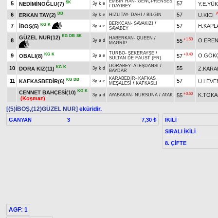
EMBİR HAN
-
GENÇPRENSES
SK
5
57
NEDİMİNOĞLU(7)
Y.E.YÜ
3y k e
/
DAYIBEY
DB
6
57
ERKAN TAY(2)
U.KICI
3y k e
HIZLITAY
-
DAHİ
/
BİLGİN
BERKCAN
-
SAVAKIZI
/
KG
K
7
57
H.KAPL
İBOŞ(5)
3y a e
SAVABEY
KG
DB
SK
GÜZEL NUR(12)
HABERKAN
-
QUEEN
/
+1.50
8
O.ERE
55
3y a d
MAGRİP
TURBO
-
ŞEKERAYŞE
/
KG
K
+0.40
9
O.GÖK
OBALI(8)
57
3y a e
SULTAN DE FAUST (FR)
DORABEY
-
ATEŞDANSI
/
KG
K
10
55
DORA KIZ(11)
Z.KARA
3y k d
BAYDAR
KARABEDİR
-
KAFKAS
KG
DB
11
57
KAFKASBEDİR(6)
U.LEVE
3y a e
MEŞALESİ
/
KAFKASLI
KG
K
CENNET BAHÇESİ(10)
+0.50
K.TOK
55
3y a d
AYABAKAN
-
NURSUNA
/
ATAK
(Koşmaz)
[(5)İBOŞ,(12)GÜZEL NUR]
eküridir.
GANYAN
3
İKİLİ
7,30 ₺
SIRALI İKİLİ
8. ÇİFTE
AGF: 1