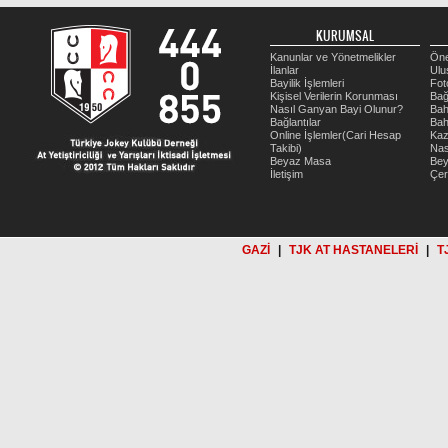
KURUMSAL
Kanunlar ve Yönetmelikler
Öne
İlanlar
Ulu
Bayilik İşlemleri
Fot
Kişisel Verilerin Korunması
Bağ
Nasıl Ganyan Bayi Olunur?
Bah
Bağlantılar
Bah
Online İşlemler(Cari Hesap
Kaz
Takibi)
Nas
Beyaz Masa
Be
İletişim
Çer
GAZİ
|
TJK AT HASTANELERİ
|
T