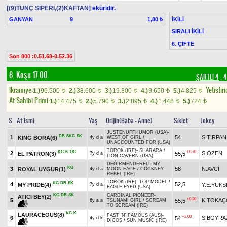
[(9)TUNÇ SİPERİ,(2)KAFTAN]
eküridir.
GANYAN
9
İKİLİ
1,80 ₺
SIRALI İKİLİ
6. ÇİFTE
Son 800 :0.51.68-0.52.36
8. Koşu 17.00
ŞARTLI 4
, 4
Ikramiye:
Yetistiri
1.)
96.500
2.)
38.600
3.)
19.300
4.)
9.650
5.)
4.825
t
t
t
t
t
At Sahibi Primi:
1.)
14.475
2.)
5.790
3.)
2.895
4.)
1.448
5.)
724
t
t
t
t
t
S
At İsmi
Yaş
Orijin(Baba - Anne)
Sıklet
Jokey
JUSTENUFFHUMOR (USA)
-
DB
SKG
SK
1
54
S.TIRPAN
KING BORA(6)
4y d a
WEST OF GIRL
/
UNACCOUNTED FOR (USA)
TOROK (IRE)
-
SHARARA
/
KG
K
ÖG
+0.70
2
S.ÖZEN
EL PATRON(3)
55,5
7y d a
LION CAVERN (USA)
DEĞİRMENDERELİ
-
MY
KG
3
58
N.AVCİ
ROYAL UYGUR(1)
4y d a
MOON FACE
/
COCKNEY
REBEL (IRE)
TOROK (IRE)
-
TOP MODEL
/
KG
DB
SK
4
52,5
MY PRIDE(4)
Y.E.YÜKS
7y d a
EAGLE EYED (USA)
KG
DB
SK
CARDINAL PIONEER
-
ATICI BEY(2)
+0.30
5
K.TOKA
55,5
6y a a
TSUNAMI GIRL
/
SCREAM
TO SCREAM (IRE)
KG
K
LAURACEOUS(8)
FAST 'N' FAMOUS (AUS)
-
+2.00
6
S.BOYRA
54
4y d k
DİCOŞ
/
SUN MUSIC (IRE)