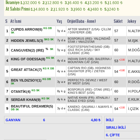
Ikramiye:
1.)
32.000
2.)
12.800
3.)
6.400
4.)
3.200
5.)
1.600
t
t
t
t
t
At Sahibi Primi:
1.)
4.800
2.)
1.920
3.)
960
4.)
480
5.)
240
t
t
t
t
t
S
At İsmi
Yaş
Orijin(Baba - Anne)
Sıklet
Jokey
KG
DB
CUPIDS ARROW(6)
AFTER MARKET (USA)
-
ÇİLLİM
1
57
N.ALTI
5y d a
/
DİNYEPER (GB)
SK
BOSPORUS (IRE)
-
YALÇINDAĞ
SKG
SK
2
57
HIDDEN JEWELS(3)
M.IŞIK
7y d a
STAR
/
YAVUZSTAR
FOOTSTEPSINTHESAND (GB)
-
%
SK
3
60
M.DOĞ
CANGUVEN(2) (IRE)
5y a g
IDLE RICH (USA)
/
SKY
CLASSIC (CAN)
KG
SK
KING OF ODESSA(8)
INDIAN DAYS (GB)
-
BALERİNA
/
+2.00
4
53
H.ALT
4y d a
MOUNTAIN CAT (USA)
CAPTAIN RIO (GB)
-
HIGHNESS
KG
K
DB
GREAT ATTACK(7)
+0.80
5
54
E.AKKI
4y a a
DAUGHTER (FR)
/
ZIETEN
(USA)
KG
DB
BEN YILDIZSOY(1)
PERFECTO
-
DEVKIZ
/
WEST
6
60
R.DOĞ
3y a e
BY WEST (USA)
SK
BOSPORUS (IRE)
-
OTAKI (IRE)
/
KG
SK
7
60
H.POL
OTANTİK(4)
8y k g
KING'S BEST (USA)
NATIVE KHAN (FR)
-
ATHALIA
/
KG
SK
8
57
E.KILIK
SERDAR KHAN(9)
4y k a
EAGLE EYED (USA)
BEAUTIFUL DREAMER(5)
KANEKO
-
GALVANLI
/
ALWAYS A
+2.00
9
54
İ.ÇİZİK
3y d e
DB
SK
CLASSIC (CAN)
GANYAN
6
İKİLİ
4,80 ₺
SIRALI İKİLİ
6. ÇİFTE