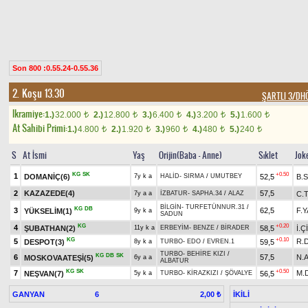
Son 800 :0.55.24-0.55.36
2. Koşu 13.30
ŞARTLI 3/D
Ikramiye:
1.)
32.000
2.)
12.800
3.)
6.400
4.)
3.200
5.)
1.600
t
t
t
t
t
At Sahibi Primi:
1.)
4.800
2.)
1.920
3.)
960
4.)
480
5.)
240
t
t
t
t
t
S
At İsmi
Yaş
Orijin(Baba - Anne)
Sıklet
Jok
KG
SK
+0.50
1
DOMANİÇ(6)
52,5
B.
7y k a
HALİD
-
SIRMA
/
UMUTBEY
2
KAZAZEDE(4)
57,5
C.
7y a a
İZBATUR
-
SAPHA.34
/
ALAZ
BİLGİN
-
TURFETÜNNUR.31
/
KG
DB
3
62,5
F.
YÜKSELİM(1)
9y k a
SADUN
KG
+0.20
4
ŞUBATHAN(2)
58,5
İ.Ç
11y k a
ERBEYİM
-
BENZE
/
BİRADER
KG
+0.10
5
R.
DESPOT(3)
59,5
8y k a
TURBO
-
EDO
/
EVREN.1
TURBO
-
BEHİRE KIZI
/
KG
DB
SK
6
57,5
N.
MOSKOVAATEŞİ(5)
6y a a
ALBATUR
KG
SK
+0.50
7
M.
NEŞVAN(7)
56,5
5y k a
TURBO
-
KİRAZKIZI
/
ŞÖVALYE
GANYAN
6
İKİLİ
2,00 ₺