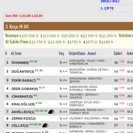
SIRALI İKİLİ
1. ÇİFTE
Son 800 :1.01.80-1.02.04
3. Koşu 14.00
Ikramiye:
Yetistiric
1.)
25.000
2.)
10.000
3.)
5.000
4.)
2.500
5.)
1.250
t
t
t
t
t
At Sahibi Primi:
1.)
3.750
2.)
1.500
3.)
750
4.)
375
5.)
188
t
t
t
t
t
S
At İsmi
Yaş
Orijin(Baba - Anne)
Sıklet
Jok
KURUŞAĞA
-
YILDIZ TÜRE
/
KG
SK
+2.00
1
R.
İSYANIM(8)
56
3y a e
HABERBATUR
BOZDOĞAN
-
DOĞAN ZEYNO
/
KG
SK
+0.60
2
DOĞANTAY(3)
54
M.I
3y k e
TATARCIK
MİRŞANHAN
-
EMEKTAR
/
KG
+2.00
3
FEKİR BABA(7)
50
B.S
3y d e
ŞENTAY
KABAHAYDAR AĞASI
-
KG
K
+2.00
4
H.
DEDE GOBAK(6)
55
3y a e
EVİNABLA
/
İBOHAN
YAKUPBEY
-
ŞERAHLI
/
KG
+2.00
5
AH
CİHANHAT(5)
55
3y a e
SAKARYA
LİDERTAY
-
EYLÜL KIZI
/
K
DB
+2.00
6
KRALOĞLU(9)
54
İ.Ç
3y a e
EMİROĞLU
ONURKAAN
-
REİSİN KIZI
/
+1.80
KG
DB
SK
7
M.
57
AKHİLLEUS(1)
3y a e
TURGUT REİS
+2.00
8
ZEREN KIZI(12)
S.
54
3y a d
UÇANBEY
-
ASLIZEREN
/
ATAK
ÖZGÜNHAN
-
CAMGÖBEĞİ
/
KG
DB
SK
9
57
F.Y
CELLAT(2)
3y a e
BAMKA.3
KIRIMHAN
-
ARPALI GÜZELİ
/
K
DB
+2.00