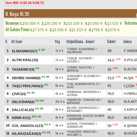
Son 800 :0.55.16-0.56.72
8. Koşu 16.30
Ikramiye:
Yetistiri
1.)
50.500
2.)
20.200
3.)
10.100
4.)
5.050
5.)
2.525
t
t
t
t
t
At Sahibi Primi:
1.)
7.575
2.)
3.030
3.)
1.515
4.)
758
5.)
379
t
t
t
t
t
S
At İsmi
Yaş
Orijin(Baba - Anne)
Sıklet
Jokey
TURBO
-
ELMASBİKE
/
K
DB
1
58
F.YARDI
ELMASINKIZI(7)
7y k k
DEVİRHAN
TOŞUR
-
ALTINKIR
/
+2.00
2
ALTIN KRAL(10)
H.POLA
54,5
7y a a
ÇELEBİ.1
TURBO
-
NAZLIYEL
/
KG
+0.80
3
N.ALTIN
TASARIMCI(9)
55
5y k a
BERKOŞ
GOBAKBEY
-
ELIZABETH
/
KG
SK
+1.00
A
4
DEHİBE HANIM(8)
53,5
M.IŞIK
5y k k
MAGRİP
CAŞ
-
ALMİMRUHİYE.27
/
KG
5
61
TAŞÇI PEHLİVAN(2)
İ.ÇİZİK
8y d a
ALAZ
AYABAKAN
-
SEHERSILA
/
KG
SK
6
59,5
H.PARI
ÇİVİCİ(4)
4y a a
ALTAHA
YAŞARCIK
-
TOMURCUK
/
KG
DB
7
59,5
M.A.AK
DELİCİHAN(6)
11y k a
BİRADER
BİLGİN
-
DİNARGÜZELİ
/
KG
DB
8
60
S.KAPL
DALLICALI(5)
9y k a
ERSANBEY
KIRIMHAN
-
KÜÇÜK DİLBER
SKG
SK
9
60,5
KIRIM AY(1)
M.E.DO
4y k a
/
GOBAKBEY
ALTAHA
-
TÜKENMEZ
/
KG
K
+2.00
10
GÜL ANADOLU(13)
50
A.ŞENB
4y a k
HÜRBATUR
YILMAZER
-
EMOCAN
/
KG
DB
11
60,5
M.DOĞ
KILAVUZAĞASI(3)
5y a a
HACIBEY.1