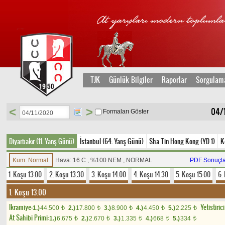
TJK
Günlük Bilgiler
Raporlar
Sorgulam
<
>
04/
Formaları Göster
Diyarbakır (11. Yarış Günü)
İstanbul (64. Yarış Günü)
Sha Tin Hong Kong (YD 1)
K
Kum: Normal
Hava: 16 C , %100 NEM , NORMAL
PDF Sonuçla
1. Koşu 13.00
2. Koşu 13.30
3. Koşu 14.00
4. Koşu 14.30
5. Koşu 15.00
6.
1. Koşu 13.00
Ikramiye:
Yetistiric
1.)
44.500
2.)
17.800
3.)
8.900
4.)
4.450
5.)
2.225
t
t
t
t
t
At Sahibi Primi:
1.)
6.675
2.)
2.670
3.)
1.335
4.)
668
5.)
334
t
t
t
t
t