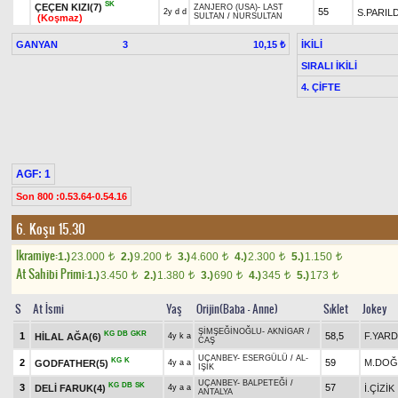
SK
ÇEÇEN KIZI(7)
ZANJERO (USA)
-
LAST
55
S.PARIL
2y d d
SULTAN
/
NURSULTAN
(Koşmaz)
GANYAN
3
İKİLİ
10,15 ₺
SIRALI İKİLİ
4. ÇİFTE
AGF: 1
Son 800 :0.53.64-0.54.16
6. Koşu 15.30
Ikramiye:
1.)
23.000
2.)
9.200
3.)
4.600
4.)
2.300
5.)
1.150
t
t
t
t
t
At Sahibi Primi:
1.)
3.450
2.)
1.380
3.)
690
4.)
345
5.)
173
t
t
t
t
t
S
At İsmi
Yaş
Orijin(Baba - Anne)
Sıklet
Jokey
ŞİMŞEĞİNOĞLU
-
AKNİGAR
/
KG
DB
GKR
1
58,5
F.YARD
HİLAL AĞA(6)
4y k a
CAŞ
UÇANBEY
-
ESERGÜLÜ
/
AL-
KG
K
2
59
M.DOĞ
GODFATHER(5)
4y a a
IŞIK
UÇANBEY
-
BALPETEĞİ
/
KG
DB
SK
3
57
DELİ FARUK(4)
İ.ÇİZİK
4y a a
ANTALYA