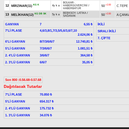
BOLKAR
-
KG
K
+2.00
12
MİRZINAR(11)
50
C.TEPE
4y k a
HABERGÜVERCİNİ
/
HABERBATUR
BERKSOY
-
LATİKA
/
KG
DB
SK
+2.00
13
MELİKHAN(12)
50
A.ÇANK
5y k a
SAĞANAK
GANYAN
7
İKİLİ
6,55 ₺
7'Lİ PLASE
4,6/3,8/1,7/3,5/5,6/3,6/7,10
SIRALI İKİLİ
2.624,06 ₺
7. ÇİFTE
6'LI GANYAN
8/7/3/6/6/7
12.740,81 ₺
5'Lİ GANYAN
7/3/6/6/7
1.081,51 ₺
2. 4'LÜ GANYAN
3/6/6/7
364,58 ₺
2. 3'LÜ GANYAN
6/6/7
35,05 ₺
Son 800 :0.56.68-0.57.68
Dağıtılacak Tutarlar
7'Lİ PLASE
70.850 ₺
5'Lİ GANYAN
654.317 ₺
2. 4'LÜ GANYAN
175.732 ₺
1. 3'LÜ GANYAN
34.076 ₺