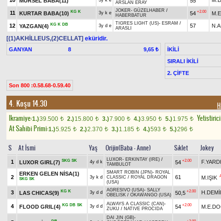
10
M.
MÜRSEL BABA(11)
55
3y k e
ARSLAN ERAY
JOKER
-
GÜZELHABER
/
KG
K
+2.00
11
KURTAR BABA(10)
54
M.
3y k e
HABERBATUR
TIGRES LIGHT (US)
-
ESRAM
/
KG
K
DB
12
57
N.A
YAZGAN(4)
3y d e
ARASLI
[(1)AKHİLLEUS,(2)CELLAT]
eküridir.
GANYAN
8
İKİLİ
9,65 ₺
SIRALI İKİLİ
2. ÇİFTE
Son 800 :0.58.68-0.59.40
4. Koşu 14.30
H
Ikramiye:
Yetistiric
1.)
39.500
2.)
15.800
3.)
7.900
4.)
3.950
5.)
1.975
t
t
t
t
t
At Sahibi Primi:
1.)
5.925
2.)
2.370
3.)
1.185
4.)
593
5.)
296
t
t
t
t
t
S
At İsmi
Yaş
Orijin(Baba - Anne)
Sıklet
Jokey
LUXOR
-
ERKINTAY (IRE)
/
SKG
SK
+2.00
1
F.YARD
LUXOR GIRL(7)
54
4y d k
TAMBULOT
SMART ROBIN (JPN)
-
ROYAL
ERKEN GELEN NİSA(1)
2
61
M.IŞIK
3y k d
CLASSIC
/
ROYAL DRAGON
SKG
SK
(USA)
AGRESIVO (USA)
-
SALLY
KG
K
+2.00
3
H.DEMİ
LAS CHICAS(9)
50,5
3y d d
OBELISK
/
OKAWANGO (USA)
ALWAYS A CLASSIC (CAN)
-
KG
DB
SK
+2.00
4
FLOOD GRIL(4)
54
M.E.D
3y d d
ZUKU
/
NATIVE PROCIDA
DAI JIN (GB)
-