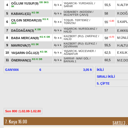
DB
SKG
OĞLUM YUSUF(9)
YAŞARCIK
-
YURDAGÜL
/
4
55,5
N.ALTI
4y k a
SARAR
SK
GOBAKBEY
-
AKDİDEM
/
KG
SK
5
58
R.DOĞ
KABAKLI(11)
4y k a
MUZAFFER ÇAVUŞ
KG
K
ÇILGIN SERDAR(10)
TOŞUR
-
TERTEMİZ
/
+1.60
6
S.KAP
55
4y a a
TEMİZSU
GKR
YAŞARCIK
-
NURSOLMAZ
/
K
DB
7
57
DAĞDAĞAN(3)
E.AKKI
4y k a
HALİD
KAIZBERT (RU)
-
ZARİFKIZ
/
KG
K
DB
+0.70
8
M.ÜNL
BABA MERCAN(8)
58
4y a a
HALİD
KAIZBERT (RU)
-
ELİFKIZ
/
KG
SK
9
55,5
MAVROVA(7)
H.ALT
4y k k
DEVİRHAN
YAŞARCIK
-
MÜCEVHER
/
KG
SK
10
62,5
E.KILIK
YAŞARIN OĞLU(2)
4y k a
AĞABATUR
SARRAF
-
MAVİ GÖL
/
KG
K
DB
11
60,5
ÖNERHAN(1)
M.E.D
4y k a
BAYKAN.1
GANYAN
6
İKİLİ
3,05 ₺
SIRALI İKİLİ
5. ÇİFTE
Son 800 :1.02.08-1.02.80
7. Koşu 16.00
ŞARTLI 3
, 