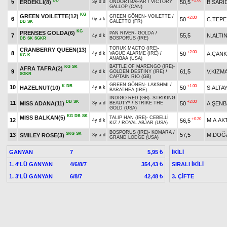
DB
+2.00
5
ERDEKLİ(8)
50,5
B.SARI
3y d d
ONDÖRTBAHAR
/
VICTORY
GALLOP (CAN)
KG
GREEN VOILETTE(12)
GREEN GÖNEN
-
VOILETTE
/
+2.00
6
50
C.TEPE
6y a k
GALETTO (FR)
DB
SK
KG
PRENSES GOLDA(6)
PAN RIVER
-
GOLDA
/
7
55,5
N.ALTI
4y d k
BOSPORUS (IRE)
DB
SK
SGKR
TORUK MACTO (IRE)
-
CRANBERRY QUEEN(13)
+2.00
8
50
A.ÇANK
4y d k
VAGUE ALARME (IRE)
/
KG
K
ANABAA (USA)
BATTLE OF MARENGO (IRE)
-
KG
SK
AFRA TAFRA(2)
9
61,5
V.KIZM
4y d k
GOLDEN DESTINY (IRE)
/
SGKR
CAPTAIN RIO (GB)
GREEN GÖNEN
-
LAKSHMI
/
K
DB
+1.00
10
HAZELNUT(10)
50
S.ALTA
4y a k
BARATHEA (IRE)
INDIGO RED (GB)
-
STRIKING
DB
SK
+2.00
11
MISS ADANA(11)
50
A.ŞEN
3y a d
BEAUTY*
/
STRIKE THE
GOLD (USA)
KG
DB
SK
MISS BALKAN(5)
TALIP HAN (IRE)
-
CEBELLİ
+0.20
12
M.A.AK
56,5
4y d k
KIZ
/
ROYAL ABJAR (USA)
BOSPORUS (IRE)
-
KOMARA
/
SKG
SK
13
57,5
M.DOĞ
SMILEY ROSE(3)
3y a d
GRAND LODGE (USA)
GANYAN
7
İKİLİ
5,95 ₺
1. 4'LÜ GANYAN
4/6/8/7
SIRALI İKİLİ
354,43 ₺
1. 3'LÜ GANYAN
6/8/7
3. ÇİFTE
42,48 ₺