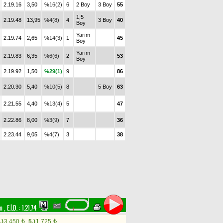
2.19.16
3,50
%16(2)
6
2 Boy
3 Boy
55
1,5
2.19.48
13,95
%4(8)
4
3 Boy
40
Boy
Yarım
2.19.74
2,65
%14(3)
1
45
Boy
Yarım
2.19.83
6,35
%6(6)
2
53
Boy
2.19.92
1,50
%29(1)
9
86
2.20.30
5,40
%10(5)
8
5 Boy
63
2.21.55
4,40
%13(4)
5
47
2.22.86
8,00
%3(9)
7
36
2.23.44
9,05
%4(7)
3
38
im
,
E.İ.D. :
1.21.74
.)
3.450
5.)
1.725
t
t