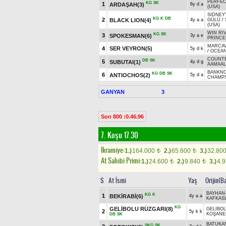
PERFE
KG
SK
1
ARDAŞAH(3)
6y d a
(USA)
SIDNEY
KG
K
DB
2
BLACK LION(4)
4y a a
GÜLÜ
/
(USA)
WIN RI
KG
SK
3
SPOKESMAN(6)
3y a e
PRINCE
MARCAV
4
SER VEYRON(5)
5y d k
/
OCEAN
COUNTE
DB
SK
5
SUBUTAI(1)
4y d g
AAMAAL
BANKNO
KG
DB
SK
6
ANTIOCHOS(2)
5y d a
CHAMP
GANYAN
3
Son 800 :0.46.96
7. Koşu 17.30
Ikramiye:
1.)
164.000
2.)
65.600
3.)
32.80
t
t
At Sahibi Primi:
1.)
24.600
2.)
9.840
3.)
4.
t
t
S
At İsmi
Yaş
Orijin(B
BAYHAN
KG
K
1
BEKİRABİ(6)
4y a a
KAFKASL
KG
GELİBOLU RÜZGARI(8)
GELİBO
2
5y k k
KOŞANE
DB
SK
BATUKA
SKG
SK