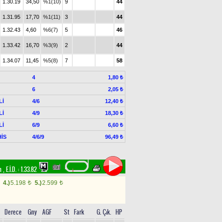
1.30.19
34,50
%1(10)
9
44
1.31.95
17,70
%1(11)
3
44
1.32.43
4,60
%6(7)
5
46
1.33.42
16,70
%3(9)
2
44
1.34.07
11,45
%5(8)
7
58
4
1,80 ₺
6
2,05 ₺
Lİ
4/6
12,40 ₺
Lİ
4/9
18,30 ₺
Lİ
6/9
6,60 ₺
İS
4/6/9
96,49 ₺
im
,
E.İ.D. :
1.33.82
4.)
5.198
5.)
2.599
t
t
Derece
Gny
AGF
St
Fark
G. Çık.
HP