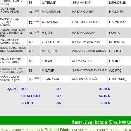
RT (USA)
-
GANJ
/
56
U.TEMUR
SEMİH AŞKIN
MEH.ÇELİK
 (USA)
OURT (GB)
-
+1.50
M.G.ARSLAN
HASAN GÜNEY
H.GÜNEY
54
/
ROYAL ABJAR
 CANDY (USA)
-
+1.00
A.KAÇMAZ
H.VOLKAN YILMAZ
H.V.YILMAZ
52
 (USA)
/
N (USA)
ASSUS (IRE)
-
SARI
+1.70
H.ÇİZİK
HASAN ULUCAN
İ.SAYIS
54
(IRE)
/
DANEHILL
IRE)
USA)
-
BEST OF
60
Ö.YILDIRIM
EYYÜP AYDINLIKTA
M.DEMİROL
IACOMO (USA)
(USA)
-
RAISE YOUR
60
M.S.ÇELİK
ABDURRAHMAN ERKOÇ
O.BULUT
IRE)
/
GENEROUS
USA)
-
MAJESTIC
56
İ.DİNAR
F.ARICI
MURAT AYDIN
N MUSIC (IRE)
M (USA)
-
DAYDAY
55
M.BAYIR
ŞAFAK ÖZKAN AYDEMİR
A.ÇİFTÇİ
Y
/
DEHERE (USA)
ÇİOĞLU
-
ADİLE
+0.50
E.ÇANKAYA
MUSTAFA GÜRCÜ
H.KARATAŞ
56
OSPORUS (IRE)
İKİLİ
5/7
3,50 ₺
41,30 ₺
SIRALI İKİLİ
5/7
56,15 ₺
2. ÇİFTE
3/5
11,20 ₺
Maiden
, 2 Yaşlı İngilizler, 57 kg, 1400 Ç
Yetistirici Primi:
0
4.)
12.000
5.)
6.000
1.)
34.500
2.)
13.800
3.)
6.900
4
t
t
t
t
t
t