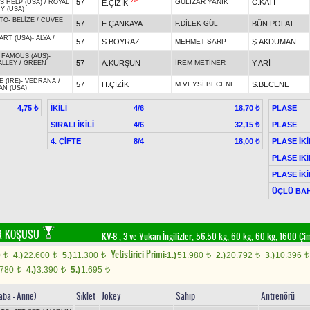
AP
57
GÜLİZAR YANIK
C.KATI
E.ÇİZİK
S HELP (USA)
/
ROYAL
Y (USA)
TO
-
BELİZE
/
CUVEE
57
E.ÇANKAYA
F.DİLEK GÜL
BÜN.POLAT
ART (USA)
-
ALYA
/
57
S.BOYRAZ
MEHMET SARP
Ş.AKDUMAN
' FAMOUS (AUS)
-
57
A.KURŞUN
İREM METİNER
Y.ARİ
ALLEY
/
GREEN
 (IRE)
-
VEDRANA
/
57
H.ÇİZİK
M.VEYSİ BECENE
S.BECENE
AN (USA)
İKİLİ
4/6
PLASE
4,75 ₺
18,70 ₺
SIRALI İKİLİ
4/6
PLASE
32,15 ₺
4. ÇİFTE
8/4
PLASE İKİ
18,00 ₺
PLASE İKİ
PLASE İKİ
ÜÇLÜ BAH
ER KOŞUSU
KV-8
, 3 ve Yukarı İngilizler, 56.50 kg, 60 kg, 60 kg, 1600 Ç
Yetistirici Primi:
0
4.)
22.600
5.)
11.300
1.)
51.980
2.)
20.792
3.)
10.396
t
t
t
t
t
t
.780
4.)
3.390
5.)
1.695
t
t
t
aba - Anne)
Sıklet
Jokey
Sahip
Antrenörü