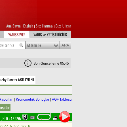
Ana Sayfa
English
Site Haritası
Bize Ulaşın
|
|
|
L
YARIŞSEVER
YARIŞ ve YETİŞTİRİCİLİK
At İsmi İle
Son Güncelleme 05:45
ucky Downs ABD (YD 4)
Raporları
|
Kronometrik Sonuçlar
|
AGF Tablosu
oşular
m
,
E.İ.D. :
1.43.95
2.044
5.)
1.022
t
t