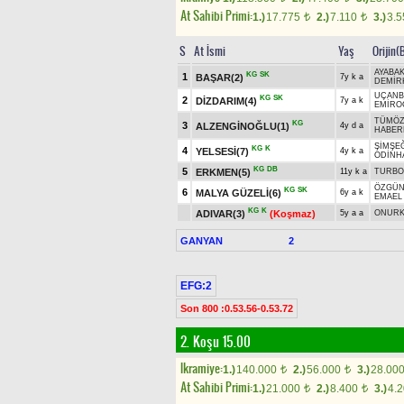
At Sahibi Primi:
1.)
17.775
2.)
7.110
3.)
3.
t
t
S
At İsmi
Yaş
Orijin(
AYABA
KG
SK
1
BAŞAR(2)
7y k a
DEMİR
UÇANB
KG
SK
2
DİZDARIM(4)
7y a k
EMİRO
TÜMÖZ
KG
3
ALZENGİNOĞLU(1)
4y d a
HABER
ŞİMŞE
KG
K
4
YELSESİ(7)
4y k a
ODİNH
KG
DB
5
ERKMEN(5)
11y k a
TURBO
ÖZGÜ
KG
SK
6
MALYA GÜZELİ(6)
6y a k
EMAEL 
KG
K
ADIVAR(3)
(Koşmaz)
5y a a
ONUR
GANYAN
2
EFG:2
Son 800 :0.53.56-0.53.72
2. Koşu 15.00
Ikramiye:
1.)
140.000
2.)
56.000
3.)
28.00
t
t
At Sahibi Primi:
1.)
21.000
2.)
8.400
3.)
4.
t
t