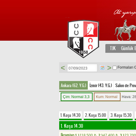
TJK
Günlük B
<
>
Formaları 
Ankara (62. Y.G.)
İzmir (43. Y.G.)
Salon de Pro
Çim: Normal 3,3
Kum: Normal
Hava: 2
1. Koşu 14.30
2. Koşu 15.00
3. Koşu 15.30
1. Koşu 14.30
Ikramiye:
1.)
118.500
2.)
47.400
3.)
23.70
t
t