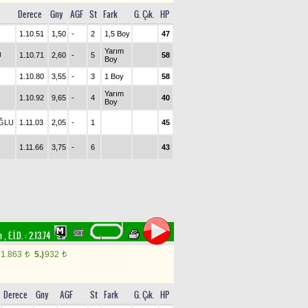
Derece
Gny
AGF
St
Fark
G. Çık.
HP
1.10.51
1,50
-
2
1,5 Boy
47
Yarım
U
1.10.71
2,60
-
5
58
Boy
1.10.80
3,55
-
3
1 Boy
58
Yarım
1.10.92
9,65
-
4
40
Boy
ĞLU
1.11.03
2,05
-
1
45
1.11.66
3,75
-
6
43
im
,
E.İ.D. :
2.13.74
1.863
5.)
932
t
t
Derece
Gny
AGF
St
Fark
G. Çık.
HP