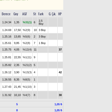
Derece
Gny
AGF
St
Fark
G. Çık.
HP
2,5
1.24.34
1,35
%31(1)
6
Boy
1.24.69
17,50
%2(9)
10
3 Boy
1.25.16
13,65
%5(6)
2
3 Boy
1.25.61
9,85
%2(8)
7
1 Boy
1.25.75
4,05
%12(4)
11
37
1.25.81
22,55
%1(11)
9
1.25.82
2,35
%21(2)
5
1.26.12
3,90
%13(3)
4
42
1.26.55
8,35
%8(5)
1
1.27.43
21,45
%1(10)
3
U
1.31.92
10,10
%4(7)
8
30
5
1,05 ₺
8
1,05 ₺