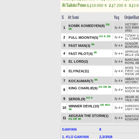
At Sahibi Primi:
1.)
18.000
2.)
7.200
3.)
3.
t
t
S
At İsmi
Yaş
Orijin(Ba
VICTORY 
DB
KOMİK KOMEDYEN(8)
1
2y d e
SÜS BİBE
SK
(IRE)
TIZWAY (
KG
K
DB
2
FULL MOONTH(5)
2y d e
EL CORR
GÜNGÖR 
SK
3
FAST MAN(3)
2y a e
BOSPORUS
APPROVE 
SK
4
FAST PILOT(4)
2y a e
BELLE (GB
MARCAVEL
5
EL LORD(2)
2y d e
ROYAL AB
MORE TH
6
ELIYNZA(11)
2y d d
FIRST LAD
RIDGE (IR
ABBAS Y
SK
7
KOCAUMAR(7)
2y d e
VICTORY 
KG
DB
SK
KING CHARLIE(6)
MYBOYCHA
8
2y d e
KÜÇÜK B
ABJAR A
KG
K
9
ŞERDİL(9)
2y d e
TALE
/
MO
DB
SKG
WINNER DEVIL(10)
DAREDEVI
10
2y d e
LADY
/
WI
SK
AEGEAN THE STORM(1)
MANTICO
11
2y d e
KG
DB
SK
KOSOVAR
GANYAN
8
1. 4'LÜ GANYAN
2,3/3/5/8