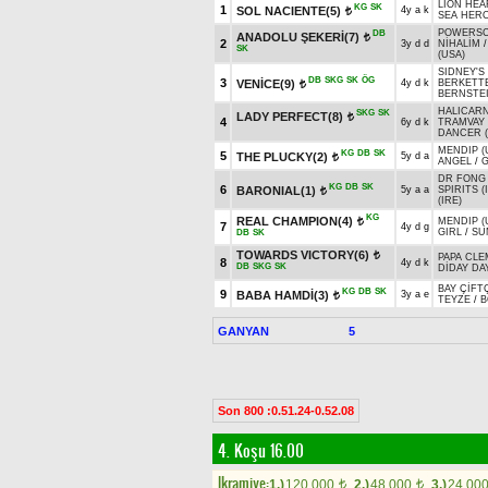
LION HEA
KG
SK
1
SOL NACIENTE(5)
4y a k
t
SEA HERO
POWERSC
DB
ANADOLU ŞEKERİ(7)
t
2
3y d d
NİHALİM
SK
(USA)
SIDNEY'S
DB
SKG
SK
ÖG
3
VENİCE(9)
4y d k
BERKETTE
t
BERNSTEI
HALICARN
SKG
SK
LADY PERFECT(8)
t
4
6y d k
TRAMVAY 
DANCER (
MENDIP (
KG
DB
SK
5
THE PLUCKY(2)
5y d a
t
ANGEL
/
G
DR FONG 
KG
DB
SK
6
BARONIAL(1)
5y a a
SPIRITS (
t
(IRE)
KG
REAL CHAMPION(4)
MENDIP (
t
7
4y d g
GIRL
/
SU
DB
SK
TOWARDS VICTORY(6)
t
PAPA CLE
8
4y d k
DB
SKG
SK
DİDAY DA
BAY ÇİFT
KG
DB
SK
9
BABA HAMDİ(3)
3y a e
t
TEYZE
/
B
GANYAN
5
Son 800 :0.51.24-0.52.08
4. Koşu 16.00
Ikramiye:
1.)
120.000
2.)
48.000
3.)
24.00
t
t