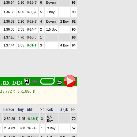
1.36.64
2,90
%15(3)
6
Boyun
93
1.36.69
4,60
%9(6)
5
1 Boy
90
1.36.82
2,20
%22(2)
4
Boyun
2 Boy
82
1.36.85
2,35
%14(4)
2
1,5 Boy
90
1.37.10
4,70
%10(5)
1
96
1.37.44
1,85
%31(1)
3
4 Boy
94
m
,
E.İ.D. :
2.41.84
.)
3.772
5.)
1.886
t
t
Derece
Gny
AGF
St
Fark
G. Çık.
HP
5,5
2.50.26
1,45
%43(1)
3
70
Boy
Z
2.51.09
3,00
%8(4)
1
3 Boy
57