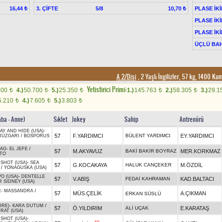
3. ÇİFTE
5/8
PLASE İKİ
16,44 ₺
10,70 ₺
PLASE İKİ
PLASE İKİ
ÜÇLÜ BAH
A 2/Dişi
, 2 Yaşlı İngilizler, 57 kg, 1400 K
Yetistirici Primi:
400
4.)
50.700
5.)
25.350
1.)
145.763
2.)
58.305
3.)
29.1
t
t
t
t
t
5.210
4.)
7.605
5.)
3.803
t
t
t
aba - Anne)
Sıklet
Jokey
Sahip
Antrenörü
Y AND HIDE (USA)
-
57
F.YARDIMCI
BÜLENT YARDIMCI
EY.YARDIMCI
RÜZGARI
/
BOSPORUS
AG
-
EL JEFE
/
57
M.AKYAVUZ
BAKİ BAKIR BOYRAZ
MER.KORKMAZ
TO
SHOT (USA)
-
SEA
57
G.KOCAKAYA
HALUK CANÇEKER
M.ÖZDİL
/
YONAGUSKA (USA)
O (USA)
-
DENTELLE
57
V.ABİŞ
FEDAİ KAHRAMAN
KAD.BALTACI
 SIDNEY (USA)
R
-
MASSANDRA
/
57
MÜS.ÇELİK
A.ÇIKMAN
ERKAN SÜSLÜ
IRE)
-
KARA DUTUM
/
57
Ö.YILDIRIM
ALİ UÇAK
E.KARATAŞ
RAT (USA)
SHOT (USA)
-