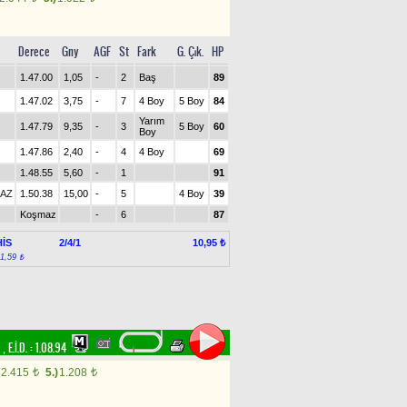
Derece
Gny
AGF
St
Fark
G. Çık.
HP
1.47.00
1,05
-
2
Baş
89
1.47.02
3,75
-
7
4 Boy
5 Boy
84
Yarım
1.47.79
9,35
-
3
5 Boy
60
Boy
1.47.86
2,40
-
4
4 Boy
69
1.48.55
5,60
-
1
91
AZ
1.50.38
15,00
-
5
4 Boy
39
Koşmaz
-
6
87
İS
2/4/1
10,95 ₺
:1,59 ₺
m
,
E.İ.D. :
1.08.94
2.415
5.)
1.208
t
t