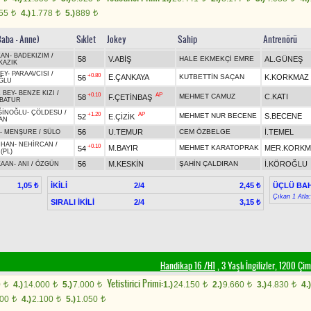
555
4.)
1.778
5.)
889
t
t
t
Baba - Anne)
Sıklet
Jokey
Sahip
Antrenörü
KAN
-
BADEKIZIM
/
58
V.ABİŞ
HALE EKMEKÇİ EMRE
AL.GÜNEŞ
KAZIK
EY
-
PARAAVCISI
/
+0.80
E.ÇANKAYA
KUTBETTİN SAÇAN
K.KORKMAZ
56
ĞLU
 BEY
-
BENZE KIZI
/
+0.10
AP
MEHMET CAMUZ
C.KATI
58
F.ÇETİNBAŞ
BATUR
ĞİNOĞLU
-
ÇÖLDESU
/
+1.20
AP
MEHMET NUR BECENE
S.BECENE
52
E.ÇİZİK
AN
56
U.TEMUR
CEM ÖZBELGE
İ.TEMEL
-
MENŞURE
/
SÜLO
NHAN
-
NEHİRCAN
/
+0.10
M.BAYIR
MEHMET KARATOPRAK
MER.KORKM
54
(PL)
56
M.KESKİN
ŞAHİN ÇALDIRAN
İ.KÖROĞLU
KAAN
-
ANI
/
ÖZGÜN
İKİLİ
2/4
ÜÇLÜ BAH
1,05 ₺
2,45 ₺
Çıkan 1 Atla
SIRALI İKİLİ
2/4
3,15 ₺
Handikap 16 /H1
, 3 Yaşlı İngilizler, 1200 Çi
Yetistirici Primi:
0
4.)
14.000
5.)
7.000
1.)
24.150
2.)
9.660
3.)
4.830
4.)
t
t
t
t
t
t
200
4.)
2.100
5.)
1.050
t
t
t