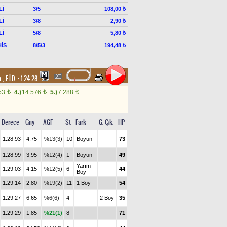
Lİ
3/5
108,00 ₺
Lİ
3/8
2,90 ₺
Lİ
5/8
5,80 ₺
İS
8/5/3
194,48 ₺
um
,
E.İ.D. :
1.24.28
53
4.)
14.576
5.)
7.288
t
t
t
Derece
Gny
AGF
St
Fark
G. Çık.
HP
1.28.93
4,75
%13(3)
10
Boyun
73
1.28.99
3,95
%12(4)
1
Boyun
49
Yarım
1.29.03
4,15
%12(5)
6
44
Boy
1.29.14
2,80
%19(2)
11
1 Boy
54
1.29.27
6,65
%6(6)
4
2 Boy
35
1.29.29
1,85
%21(1)
8
71