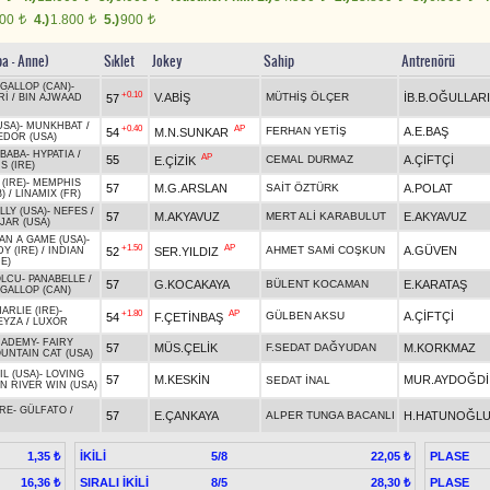
600
4.)
1.800
5.)
900
t
t
t
ba - Anne)
Sıklet
Jokey
Sahip
Antrenörü
GALLOP (CAN)
-
+0.10
V.ABİŞ
MÜTHİŞ ÖLÇER
İB.B.OĞULLARI
57
Rİ
/
BIN AJWAAD
USA)
-
MUNKHBAT
/
+0.40
AP
FERHAN YETİŞ
A.E.BAŞ
54
M.N.SUNKAR
EDOR (USA)
BABA
-
HYPATIA
/
AP
55
CEMAL DURMAZ
A.ÇİFTÇİ
E.ÇİZİK
 (IRE)
(IRE)
-
MEMPHIS
57
M.G.ARSLAN
SAİT ÖZTÜRK
A.POLAT
)
/
LINAMIX (FR)
LY (USA)
-
NEFES
/
57
M.AKYAVUZ
MERT ALİ KARABULUT
E.AKYAVUZ
JAR (USA)
AN A GAME (USA)
-
+1.50
AP
AHMET SAMİ COŞKUN
A.GÜVEN
52
SER.YILDIZ
Y (IRE)
/
INDIAN
E)
OLCU
-
PANABELLE
/
57
G.KOCAKAYA
BÜLENT KOCAMAN
E.KARATAŞ
GALLOP (CAN)
RLIE (IRE)
-
+1.80
AP
GÜLBEN AKSU
A.ÇİFTÇİ
54
F.ÇETİNBAŞ
EYZA
/
LUXOR
CADEMY
-
FAIRY
57
MÜS.ÇELİK
F.SEDAT DAĞYUDAN
M.KORKMAZ
UNTAIN CAT (USA)
L (USA)
-
LOVING
57
M.KESKİN
MUR.AYDOĞDİ
SEDAT İNAL
N RIVER WIN (USA)
RE
-
GÜLFATO
/
57
E.ÇANKAYA
ALPER TUNGA BACANLI
H.HATUNOĞL
İKİLİ
5/8
PLASE
1,35 ₺
22,05 ₺
SIRALI İKİLİ
8/5
PLASE
16,36 ₺
28,30 ₺