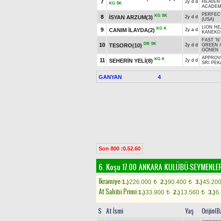
7
2y d d
HEAVEN'
KG
SK
ACADEM
PERFEC
KG
SK
8
İSYAN ARZUM(3)
2y d d
(USA)
LION HE
KG
K
9
CANIM İLAYDA(2)
2y a d
KANEKO
FAST 'N
DB
SK
10
TESORO(10)
2y d d
GREEN 
GÖNEN
APPROVE
KG
K
11
SEHERİN YELİ(8)
2y d d
SRI PEK
GANYAN
4
Son 800 :0.52.60
6. Koşu 17.00
ANKARA KULÜBÜ-SEYMENL
Ikramiye:
1.)
226.000
2.)
90.400
3.)
45.20
t
t
At Sahibi Primi:
1.)
33.900
2.)
13.560
3.)
6
t
t
S
At İsmi
Yaş
Orijin(B