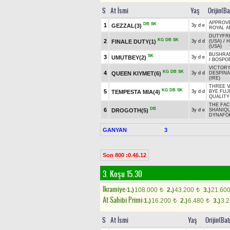
S
At İsmi
Yaş
Orijin(B
APPROVE
DB
SK
1
GEZZAL(3)
3y d e
ROYAL A
DUTYFR
KG
DB
SK
2
FINALE DUTY(1)
3y d d
(USA)
/
H
(USA)
BUSHRAN
SK
3
UMUTBEY(2)
3y d e
/
BOSPOR
VICTORY
KG
DB
SK
4
QUEEN KIYMET(6)
3y d d
DESPINA 
(IRE)
THREE V
KG
DB
SK
5
TEMPESTA MIA(4)
3y d d
BYE FUJI
QUALITY
THE FAC
DB
6
DROGOTH(5)
3y d e
SHANIQU
DYNAFO
GANYAN
3
Son 800 :0.46.12
3. Koşu 15.30
Ikramiye:
1.)
108.000
2.)
43.200
3.)
21.60
t
t
At Sahibi Primi:
1.)
16.200
2.)
6.480
3.)
3.
t
t
S
At İsmi
Yaş
Orijin(Ba