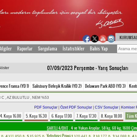
KURUMSA
ilgiler
Raporlar
Sorgulama
İstatistikler
Bahis Yap
07/09/2023 Perşembe - Yarış Sonuçları
Göster
vence Fransa (YD 1)
Salisbury Birleşik Krallık (YD 2)
Delaware Park ABD (YD 3)
Kent
8 C , AZ BULUTLU , NEM %53
PDF Sonuçlar
|
Özet PDF Sonuçlar
|
CSV Sonuçlar
|
Komiser 
4. Koşu 16.00
5. Koşu 16.30
6. Koşu 17.00
7. Koşu 17.30
8. Koşu 18.00
Tüm K
ŞARTLI 4/DHT
, 4 ve Yukarı Araplar, 58 kg, 60 kg, 1600 Çi
Yetistirici Primi:
0
4.)
11.850
5.)
5.925
1.)
20.441
2.)
8.177
3.)
4.088
4.)
t
t
t
t
t
t