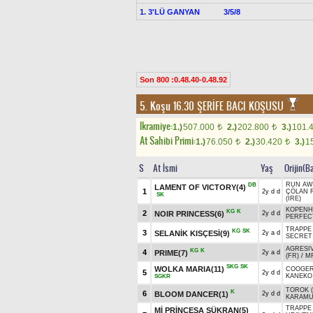
1. 3'LÜ GANYAN
3/5/8
Son 800 :0.48.40-0.48.92
5. Koşu 16.30
ŞERİFE BACI KOŞUSU
Ikramiye:
1.)
507.000
2.)
202.800
3.)
101.
t
t
At Sahibi Primi:
1.)
76.050
2.)
30.420
3.)
1
t
t
S
At İsmi
Yaş
Orijin(B
RUN AWA
DB
LAMENT OF VICTORY(4)
1
2y d d
ÇÖLAN 
SK
(IRE)
KOPENH
KG
K
2
NOIR PRINCESS(6)
2y d d
PERFEC
TRAPPE 
KG
SK
3
SELANİK KISÇESİ(9)
2y a d
SECRET
AGRESIV
KG
K
4
PRIME(7)
2y a d
(FR)
/
MR
SKG
SK
WOLKA MARIA(11)
COOGE
5
2y d d
KANEKO
SGKR
TOROK (
K
6
BLOOM DANCER(1)
2y d d
KARAMU
TRAPPE 
Mİ PRİNCESA ŞÜKRAN(5)