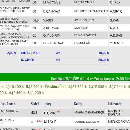
CTO
-
JET SET
/
MARLIN
60
M.AKYAVUZ
MURAT YILDIZ
O.İPEK
'S CANDY (USA)
-
BAYIR
60
E.ÇANKAYA
MEHMET KARAARSLAN
A.ÇİFTÇİ
STRIKE THE GOLD
VER WIN (USA)
-
56,5
V.ABİŞ
AYTEKİN ŞEN
S.KAN
SS IZABEL
/
KANEKO
ELLY (USA)
-
VEY RON
59
A.KURŞUN
MUSA KİP
R.ATLI
 CREST (USA)
RATTACK* (AUS)
-
61
Ö.YILDIRIM
DUYGU FATURA
A.E.BAŞ
 (GER)
/
MAMOOL (IRE)
TE (GB)
-
STAR LEAF
/
60
G.KOCAKAYA
HULUSİ ÇİL
Y.DEMİR
S TO CHAMPS
SIRALI İKİLİ
3/4
2,90 ₺
18,50 ₺
5. ÇİFTE
4/3
28,25 ₺
Handikap 21/DHÖW /H1
, 4 ve Yukarı Araplar, 2400 Çi
Yetistirici Primi:
0
4.)
16.400
5.)
8.200
1.)
37.720
2.)
15.088
3.)
7.544
4
t
t
t
t
t
t
920
4.)
2.460
5.)
1.230
t
t
t
aba - Anne)
Sıklet
Jokey
Sahip
Antrenörü
MAHMUT
-
MUKADDES
/
AP
53,5
MAHMUT KARAKEÇİLİ
E.ÇİZİK
I
DOĞAN
LU
-
RIHAN
/
+1.20
M.BAYIR
MER.KORKMA
51
DORUK SÖKMEN
FE
N
-
YAKINBÜKE
/
+0.10