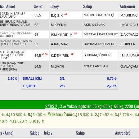
aba - Anne)
Sıklet
Jokey
Sahip
Antrenörü
 (IRE)
-
HİSARIM
/
AP
55,5
MAHMUT KARAKEÇİ
M.Y.KILINÇ
E.ÇİZİK
BJAR (USA)
EE
-
GRAND FINALE
62
M.KESKİN
AKIN ÖZTÜRK
İ.KÖROĞL
ENRYTHENAVIGATOR
GER (IRE)
-
KHALESSİ
AP
59
MERT ALİ KARABULUT
E.AKYAVUZ
İSM.YILDIRIM
US (IRE)
 GALLOP (CAN)
-
MARA
53
A.KAÇMAZ
BAYRAM TANRIVERDİ
E.DIBLEN
(IRE)
/
ORATORIO
ALLEYS (USA)
-
BYE
+2.00
AP
S.KIVANÇ ÖNDER
H.HATUNO
54,5
K.DEMİREL
 (USA)
/
ELUSIVE
 (USA)
TOR (USA)
-
CHIC
54,5
M.BAYIR
TOLGA ARSLAN
Ö.ALAÇAM
E (USA)
/
RMER (USA)
SIRALI İKİLİ
3/1
1,50 ₺
8,70 ₺
1. ÇİFTE
2/3
2,70 ₺
SATIŞ 2
, 3 ve Yukarı İngilizler, 56 kg, 60 kg, 60 kg, 2200 Ç
Yetistirici Primi:
0
4.)
10.800
5.)
5.400
1.)
18.630
2.)
7.452
3.)
3.726
4.)
t
t
t
t
t
t
240
4.)
1.620
5.)
810
t
t
t
ba - Anne)
Sıklet
Jokey
Sahip
Antrenörü