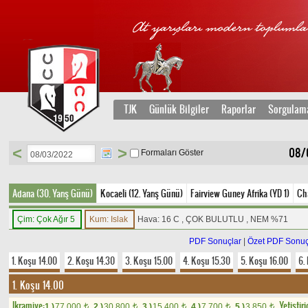
TJK
Günlük Bilgiler
Raporlar
Sorgulam
<
>
08/0
Formaları Göster
Adana (30. Yarış Günü)
Kocaeli (12. Yarış Günü)
Fairview Guney Afrika (YD 1)
Cha
Çim: Çok Ağır 5
Kum: Islak
Hava: 16 C , ÇOK BULUTLU , NEM %71
PDF Sonuçlar
|
Özet PDF Sonuç
1. Koşu 14.00
2. Koşu 14.30
3. Koşu 15.00
4. Koşu 15.30
5. Koşu 16.00
6.
1. Koşu 14.00
Ikramiye:
Yetistiri
1.)
77.000
2.)
30.800
3.)
15.400
4.)
7.700
5.)
3.850
t
t
t
t
t