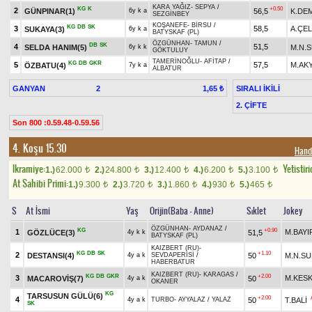
KARA YAĞIZ
-
SEPYA
/
KG
K
+0.50
2
GÜNPINAR(1)
56,5
K.DE
6y k a
SEZGİNBEY
KOŞANEFE
-
BİRSU
/
KG
DB
SK
3
58,5
A.ÇEL
SUKAYA(3)
6y k a
BATYSKAF (PL)
ÖZGÜNHAN
-
TAMUN
/
DB
SK
4
51,5
SELDA HANIM(5)
M.N.
6y k k
GÖKTULUY
TAMERİNOĞLU
-
AFİTAP
/
KG
DB
GKR
5
57,5
M.AK
ÖZBATU(4)
7y k a
ALBATUR
GANYAN
2
SIRALI İKİLİ
1,65 ₺
2. ÇİFTE
Son 800 :0.59.48-0.59.56
4. Koşu 15.30
Hand
Ikramiye:
Yetistiri
1.)
62.000
2.)
24.800
3.)
12.400
4.)
6.200
5.)
3.100
t
t
t
t
t
At Sahibi Primi:
1.)
9.300
2.)
3.720
3.)
1.860
4.)
930
5.)
465
t
t
t
t
t
S
At İsmi
Yaş
Orijin(Baba - Anne)
Sıklet
Jokey
ÖZGÜNHAN
-
AYDANAZ
/
KG
+0.90
1
M.BAYI
GÖZLÜCE(3)
51,5
4y k k
BATYSKAF (PL)
KAIZBERT (RU)
-
KG
DB
SK
+1.10
2
DESTANSI(4)
50
M.N.S
4y a k
SEVDAPERİSİ
/
HABERBATUR
KAIZBERT (RU)
-
KARAGAS
/
KG
DB
GKR
+2.00
3
M.KESK
MACAROVİŞ(7)
50
4y a k
OKANER
KG
TARSUSUN GÜLÜ(6)
+2.00
4
50
T.BALİ
4y a k
TURBO
-
AYYALAZ
/
YALAZ
SK