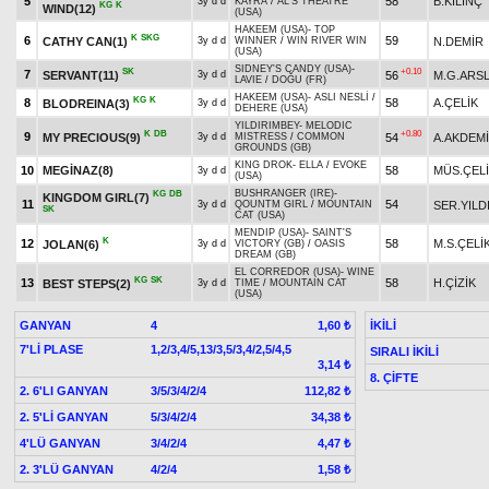
5
58
B.KILINÇ
3y d d
KAYRA
/
AL'S THEATRE
KG
K
WIND(12)
(USA)
HAKEEM (USA)
-
TOP
K
SKG
6
59
CATHY CAN(1)
N.DEMİR
3y d d
WINNER
/
WIN RIVER WIN
(USA)
SIDNEY'S CANDY (USA)
-
SK
+0.10
7
SERVANT(11)
56
M.G.ARS
3y d d
LAVIE
/
DOĞU (FR)
HAKEEM (USA)
-
ASLI NESLİ
/
KG
K
8
58
A.ÇELİK
BLODREINA(3)
3y d d
DEHERE (USA)
YILDIRIMBEY
-
MELODIC
K
DB
+0.80
9
MY PRECIOUS(9)
54
A.AKDEM
3y d d
MISTRESS
/
COMMON
GROUNDS (GB)
KING DROK
-
ELLA
/
EVOKE
10
MEGİNAZ(8)
58
MÜS.ÇEL
3y d d
(USA)
BUSHRANGER (IRE)
-
KG
DB
KINGDOM GIRL(7)
11
54
SER.YILD
3y d d
QOUNTM GIRL
/
MOUNTAIN
SK
CAT (USA)
MENDIP (USA)
-
SAINT'S
K
12
58
M.S.ÇELİ
JOLAN(6)
3y d d
VICTORY (GB)
/
OASIS
DREAM (GB)
EL CORREDOR (USA)
-
WINE
KG
SK
13
58
H.ÇİZİK
BEST STEPS(2)
3y d d
TIME
/
MOUNTAIN CAT
(USA)
GANYAN
4
İKİLİ
1,60 ₺
7'Lİ PLASE
1,2/3,4/5,13/3,5/3,4/2,5/4,5
SIRALI İKİLİ
3,14 ₺
8. ÇİFTE
2. 6'LI GANYAN
3/5/3/4/2/4
112,82 ₺
2. 5'Lİ GANYAN
5/3/4/2/4
34,38 ₺
4'LÜ GANYAN
3/4/2/4
4,47 ₺
2. 3'LÜ GANYAN
4/2/4
1,58 ₺