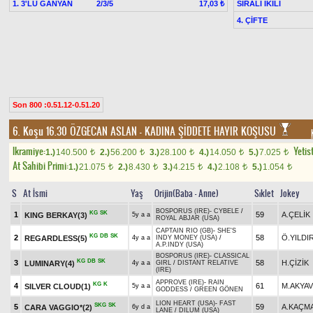
1. 3'LÜ GANYAN
2/3/5
SIRALI İKİLİ
17,03 ₺
4. ÇİFTE
Son 800 :0.51.12-0.51.20
6. Koşu 16.30
ÖZGECAN ASLAN - KADINA ŞİDDETE HAYIR KOŞUSU
Ikramiye:
Yetist
1.)
140.500
2.)
56.200
3.)
28.100
4.)
14.050
5.)
7.025
t
t
t
t
t
At Sahibi Primi:
1.)
21.075
2.)
8.430
3.)
4.215
4.)
2.108
5.)
1.054
t
t
t
t
t
S
At İsmi
Yaş
Orijin(Baba - Anne)
Sıklet
Jokey
BOSPORUS (IRE)
-
CYBELE
/
KG
SK
1
59
A.ÇELİK
KING BERKAY(3)
5y a a
ROYAL ABJAR (USA)
CAPTAIN RIO (GB)
-
SHE'S
KG
DB
SK
2
58
Ö.YILDI
REGARDLESS(5)
4y a a
INDY MONEY (USA)
/
A.P.INDY (USA)
BOSPORUS (IRE)
-
CLASSICAL
KG
DB
SK
3
58
H.ÇİZİK
LUMINARY(4)
4y a a
GIRL
/
DISTANT RELATIVE
(IRE)
APPROVE (IRE)
-
RAIN
KG
K
4
61
M.AKYA
SILVER CLOUD(1)
5y a a
GODDESS
/
GREEN GÖNEN
LION HEART (USA)
-
FAST
SKG
SK
5
59
A.KAÇM
CARA VAGGIO*(2)
6y d a
LANE
/
DILUM (USA)