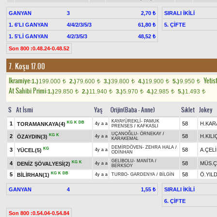
GANYAN
3
SIRALI İKİLİ
2,70 ₺
1. 6'LI GANYAN
4/4/2/3/5/3
5. ÇİFTE
61,80 ₺
1. 5'Lİ GANYAN
4/2/3/5/3
48,52 ₺
Son 800 :0.48.24-0.48.52
7. Koşu 17.00
Ikramiye:
Yetist
1.)
199.000
2.)
79.600
3.)
39.800
4.)
19.900
5.)
9.950
t
t
t
t
t
At Sahibi Primi:
1.)
29.850
2.)
11.940
3.)
5.970
4.)
2.985
5.)
1.493
t
t
t
t
t
S
At İsmi
Yaş
Orijin(Baba - Anne)
Sıklet
Jokey
KAYAYÜREKLİ
-
PAMUK
KG
K
DB
1
58
H.KAR
TORAMANKAYA(4)
4y a a
PRENSES
/
KAFKASLI
UÇANOĞLU
-
ÖRNEKAY
/
KG
K
2
58
H.KIL
ÖZAYDIN(3)
4y a a
KARAKEMAL
DEMİRDÖVEN
-
ZEHRA HALA
/
KG
3
58
A.ÇEL
YÜCEL(5)
4y a a
ODİNHAN
GELİBOLU
-
MANİTA
/
KG
K
4
58
MÜS.Ç
DENİZ ŞÖVALYESİ(2)
4y a a
BERKSOY
KG
K
DB
5
58
Ö.YIL
BİLİRHAN(1)
4y a a
TURBO
-
GARDENYA
/
BİLGİN
GANYAN
4
SIRALI İKİLİ
1,55 ₺
6. ÇİFTE
Son 800 :0.54.04-0.54.84