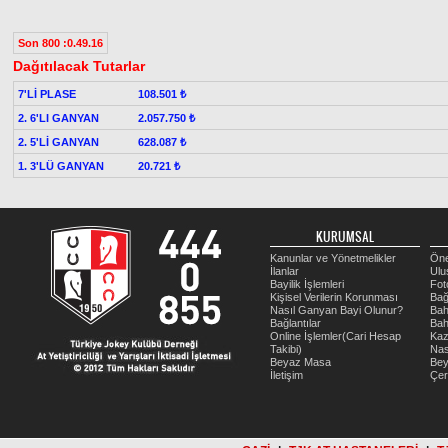
Son 800 :0.49.16
Dağıtılacak Tutarlar
7'Lİ PLASE
108.501 ₺
2. 6'LI GANYAN
2.057.750 ₺
2. 5'Lİ GANYAN
628.087 ₺
1. 3'LÜ GANYAN
20.721 ₺
KURUMSAL
Kanunlar ve Yönetmelikler
Öne
İlanlar
Ulu
Bayilik İşlemleri
Fot
Kişisel Verilerin Korunması
Bağ
Nasıl Ganyan Bayi Olunur?
Bah
Bağlantılar
Bah
Online İşlemler(Cari Hesap
Kaz
Takibi)
Nas
Beyaz Masa
Be
İletişim
Çer