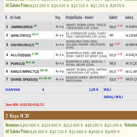
At Sahibi Primi:
1.)
11.550
2.)
4.620
3.)
2.310
4.)
1.155
5.)
578
t
t
t
t
t
S
At İsmi
Yaş
Orijin(Baba - Anne)
Sıklet
Jokey
SMART ROBIN (JPN)
-
TRACE
SK
+0.10
1
H.KAR
JAWINGER(4)
55,5
4y d g
/
MOUNTAIN CAT (USA)
EL CORREDOR (USA)
-
FAIRY
KG
K
2
60
ŞANLITAY(1)
N.DEM
4y a a
TALE
/
MOUNTAIN CAT (USA)
INVINCIBLE SON (IRE)
-
DB
+2.00
3
M.BAYI
ONYEKURU(7)
50
4y d a
GÜLŞAH HANIM
/
MUJTAHID
(USA)
BOSPORUS (IRE)
-
BİR BEN
K
DB
+1.00
4
A.KAÇ
ALLÖŞŞŞ(6)
52,5
4y a a
STAR
/
WEST BY WEST (USA)
BOSPORUS (IRE)
-
MONJAL
/
SKG
SK
5
58,5
M.S.ÇE
PURO(3)
6y d a
ROYAL ABJAR (USA)
SMART ROBIN (JPN)
-
SAFİRA
DB
SK
+0.30
6
KINGS IMPACT(2)
55,5
M.G.A
4y d g
/
MOUNTAIN CAT (USA)
BUENOS AIRES
-
SKYFRONT
/
KG
DB
SK
+0.70
7
MÜS.Ç
DIVINE SPEED(5)
53,5
4y d a
BAYDUHAN
GANYAN
4
İKİLİ
1,05 ₺
SIRALI İKİLİ
Son 800 :0.52.52-0.52.72
2. Koşu 14.30
Ikramiye:
Yetistiri
1.)
62.000
2.)
24.800
3.)
12.400
4.)
6.200
5.)
3.100
t
t
t
t
t
At Sahibi Primi:
1.)
9.300
2.)
3.720
3.)
1.860
4.)
930
5.)
465
t
t
t
t
t