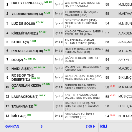
DB
SK
HAPPY PRINCESS(5)
WIN RIVER WIN (USA)
-
SO
1
58
M.S.ÇEL
3y d d
HAPPY
/
KANEKO
YILDIRIMBEY
-
ÖZBAŞAK
/
K
DB
2
58
M.AKYA
YILDIRIM HANIM(13)
3y a d
MUJTAHID (USA)
SIDNEY'S CANDY (USA)
-
KG
SK
3
54
LUZ DE SOL(8)
M.N.SU
3y a d
NIGHTINGALE
/
PIVOTAL
(GB)
KING OF TRAKYA
-
HİSARIM
/
DB
SK
4
57
KİREMİTHANE(1)
A.AKDEM
3y d d
ROYAL ABJAR (USA)
TINAZKHAAN
-
CANAN
K
DB
5
58
A.KAÇM
FABULA(3)
3y d d
SULTAN
/
CUVEE (USA)
HAKEEM (USA)
-
JOLLY BRAS
KG
K
6
56
PRENSES BOZO(10)
M.G.AR
3y d d
/
MUTAMANNI (GB)
ÇAĞANTERCAN
-
LIBERO
/
KG
DB
SK
7
54
DİJU(2)
SER.YIL
3y d d
LUXOR
DAI JIN (GB)
-
BELVEDERE
/
KG
DB
SK
8
58
M.A.SO
HAİDİ AİŞE(4)
3y d d
AJMERA (GB)
ROSE OF THE
GENERAL QUARTERS (USA)
-
9
58
B.KILINÇ
3y k d
SKG
SK
MELİS HATUN
/
LUXOR
DESERT(11)
KG
DB
ÖZARSLAN KIZI(9)
GÜNGÖR BABA
-
GREEN
+0.10
10
M.K.KU
58
3y a d
SABLE
/
GREEN GÖNEN
SK
FAST 'N' FAMOUS (AUS)
-
KG
K
+0.10
11
MÜS.ÇEL
LAURACEOUS(7)
58
3y d d
DİCOŞ
/
SUN MUSIC (IRE)
CAPTAIN RIO (GB)
-
NO
SK
12
58
H.KILIÇ
TAWANNA(12)
3y d d
CHARGE (IRE)
/
LAWMAN
(FR)
STROMWOLF
-
LİDYA
/
KG
+0.50
13
İMİLLA(6)
54
N.DEMİR
3y d d
PRESSING (IRE)
GANYAN
5
İKİLİ
7,05 ₺