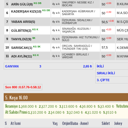
YAKUPBEY
-
NESİBE KIZ
/
KG
DB
+2.00
5
B.KILI
ARİN GÜLÜ(8)
50
4y a k
İBOCAN
KG
DB
KADERŞAH KIZI(10)
KADERŞAH
-
KÜBRANUR
/
+1.50
6
M.A.S
50
4y a k
SAKARYA
ÖZDURAN
-
SİDALCAN
/
+2.00
7
YABAN ARISI(5)
M.S.ÇE
50,5
4y d k
HÜRBATUR
SİNANAĞA
-
KUZGUN
/
KG
K
+0.20
8
MÜS.ÇE
GÜLBİTEN(2)
55
4y k k
YAŞARCIK
ÖZGÜNHAN
-
HIZ TUTKUNU
/
SK
+2.00
9
TANYILDIZ(9)
50
SER.YI
4y a k
SÜLO
ORÇUN
-
SAHRAGÜLÜ
/
KG
SK
10
57,5
SARISICAK(1)
K.DEMİ
4y a k
THUNDER TIKI (US)
UÇANBEY
-
BİRLALE
/
KG
K
+2.00
11
ADI AYLİN(11)
50
M.KIYA
4y k k
VARDAR
GANYAN
3
İKİLİ
2,65 ₺
SIRALI İKİLİ
3. ÇİFTE
Son 800 :0.57.76-0.58.12
5. Koşu 16.00
Ikramiye:
Yetistiri
1.)
68.000
2.)
27.200
3.)
13.600
4.)
6.800
5.)
3.400
t
t
t
t
t
At Sahibi Primi:
1.)
10.200
2.)
4.080
3.)
2.040
4.)
1.020
5.)
510
t
t
t
t
t
S
At İsmi
Yaş
Orijin(Baba - Anne)
Sıklet
Jokey