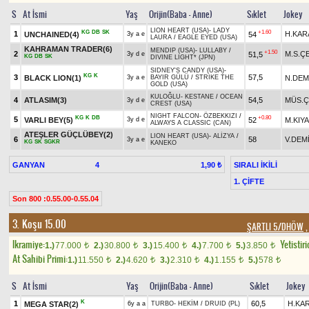
S
At İsmi
Yaş
Orijin(Baba - Anne)
Sıklet
Jokey
LION HEART (USA)
-
LADY
KG
DB
SK
+1.60
1
H.KAR
UNCHAINED(4)
54
3y a e
LAURA
/
EAGLE EYED (USA)
KAHRAMAN TRADER(6)
MENDIP (USA)
-
LULLABY
/
+1.50
2
M.S.Ç
51,5
3y d e
KG
DB
SK
DIVINE LIGHT* (JPN)
SIDNEY'S CANDY (USA)
-
KG
K
3
57,5
BLACK LION(1)
N.DEM
3y a e
BAYIR GÜLÜ
/
STRIKE THE
GOLD (USA)
KULOĞLU
-
KESTANE
/
OCEAN
4
ATLASIM(3)
54,5
MÜS.Ç
3y d e
CREST (USA)
NIGHT FALCON
-
ÖZBEKKIZI
/
KG
K
DB
+0.80
5
VARLI BEY(5)
52
M.KIY
3y d e
ALWAYS A CLASSIC (CAN)
ATEŞLER GÜÇLÜBEY(2)
LION HEART (USA)
-
ALİZYA
/
6
58
V.DEM
3y a e
KG
SK
SGKR
KANEKO
GANYAN
4
SIRALI İKİLİ
1,90 ₺
1. ÇİFTE
Son 800 :0.55.00-0.55.04
3. Koşu 15.00
ŞARTLI 5/DHÖW
,
Ikramiye:
Yetistiri
1.)
77.000
2.)
30.800
3.)
15.400
4.)
7.700
5.)
3.850
t
t
t
t
t
At Sahibi Primi:
1.)
11.550
2.)
4.620
3.)
2.310
4.)
1.155
5.)
578
t
t
t
t
t
S
At İsmi
Yaş
Orijin(Baba - Anne)
Sıklet
Jokey
K
1
60,5
H.KA
MEGA STAR(2)
6y a a
TURBO
-
HEKİM
/
DRUID (PL)