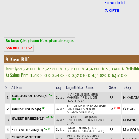
SIRALI İKİLİ
7. ÇİFTE
Bu koşu Çim pistten Kum piste alınmıştır.
Son 800 :0.57.52
9. Koşu 18.00
Ikramiye:
Yetistiri
1.)
68.000
2.)
27.200
3.)
13.600
4.)
6.800
5.)
3.400
t
t
t
t
t
At Sahibi Primi:
1.)
10.200
2.)
4.080
3.)
2.040
4.)
1.020
5.)
510
t
t
t
t
t
S
At İsmi
Yaş
Orijin(Baba - Anne)
Sıklet
Jokey
INVINCIBLE SON (IRE)
-
KG
COLOUR OF LOVE(4)
1
58
H.KARAT
3y a d
MAHREM (IRE)
/
LION
DB
SK
HEART (USA)
BATTLE OF MARENGO (IRE)
-
SK
+1.00
2
GREAT EXUMA(5)
54
Ö.ORDU
3y d d
LADY ACCLAIM (GB)
/
ACCLAMATION (GB)
EL CORREDOR (USA)
-
KG
SK
SWEET BREEZE(13)
3
58
M.BAYIR
3y d d
FAIRY FAST
/
LION HEART
(USA)
SMART ROBIN (JPN)
-
KG
K
4
58
M.A.SOL
SEFAM OLSUN(10)
3y k d
SEFANUR
/
ARGAEUS (GB)
MOHICANS SON
-
MISS
SHADOW OF THE