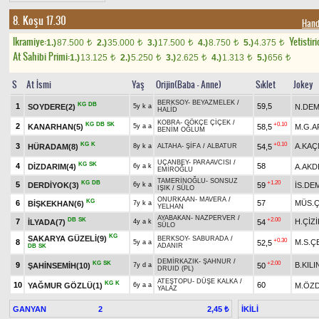
8. Koşu 17.30
Hand
Ikramiye:
Yetistiri
1.)
87.500
2.)
35.000
3.)
17.500
4.)
8.750
5.)
4.375
t
t
t
t
t
At Sahibi Primi:
1.)
13.125
2.)
5.250
3.)
2.625
4.)
1.313
5.)
656
t
t
t
t
t
S
At İsmi
Yaş
Orijin(Baba - Anne)
Sıklet
Jokey
BERKSOY
-
BEYAZMELEK
/
KG
DB
1
59,5
SOYDERE(2)
N.DEM
5y k a
HALİD
KOBRA
-
GÖKÇE ÇİÇEK
/
KG
DB
SK
+0.10
2
KANARHAN(5)
58,5
M.G.A
5y a a
BENİM OĞLUM
KG
K
+0.10
3
A.KA
HÜRADAM(8)
54,5
8y k a
ALTAHA
-
ŞİFA
/
ALBATUR
UÇANBEY
-
PARAAVCISI
/
KG
SK
4
58
DİZDARIM(4)
A.AKD
6y a k
EMİROĞLU
TAMERİNOĞLU
-
SONSUZ
KG
DB
+1.20
5
DERDİYOK(3)
59
İS.DE
6y k a
IŞIK
/
SÜLO
ONURKAAN
-
MAVERA
/
KG
6
57
MÜS.Ç
BİŞKEKHAN(6)
7y k a
YELHAN
AYABAKAN
-
NAZPERVER
/
DB
SK
+2.00
7
H.ÇİZİ
İLYADA(7)
54
4y a k
SÜLO
KG
SAKARYA GÜZELİ(9)
BERKSOY
-
SABURADA
/
+0.30
8
M.S.Ç
52,5
5y a a
ADANIR
DB
SK
DEMİRKAZIK
-
ŞAHNUR
/
KG
SK
+2.00
9
B.KILI
ŞAHİNSEMİH(10)
50
7y d a
DRUID (PL)
ATEŞTOPU
-
DÜŞE KALKA
/
KG
K
10
60
YAĞMUR GÖZLÜ(1)
M.ÖZ
6y a a
YALAZ
GANYAN
2
İKİLİ
2,45 ₺