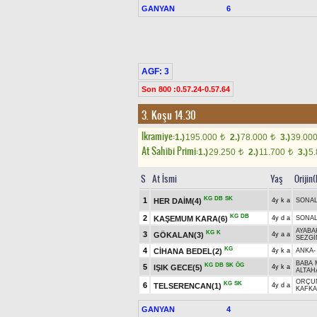
GANYAN
6
AGF: 3
Son 800 :0.57.24-0.57.64
3. Koşu 14.30
Ikramiye:
1.)
195.000
2.)
78.000
3.)
39.00
t
t
At Sahibi Primi:
1.)
29.250
2.)
11.700
3.)
5
t
t
S
At İsmi
Yaş
Orijin
KG
DB
SK
1
HER DAİM(4)
4y k a
SONA
KG
DB
2
KAŞEMUM KARA(6)
4y d a
SONA
AYABA
KG
K
3
GÖKALAN(3)
4y a a
SEZGİ
KG
4
CİHANA BEDEL(2)
4y k a
ANKA
BABA 
KG
DB
SK
ÖG
5
IŞIK GECE(5)
4y k a
ALTAH
ORÇU
KG
SK
6
TELSERENCAN(1)
4y d a
KAFKA
GANYAN
4