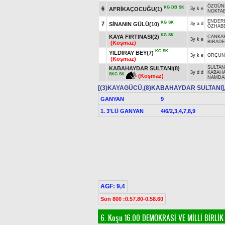
ÖZGÜN
KG
DB
SK
6
AFRİKAÇOCUĞU(1)
3y k e
NOKTA
ENDER
KG
SK
7
SİNANIN GÜLÜ(10)
3y a d
ÖZHAB
KG
SK
KAYA FIRTINASI(2)
CANKA
3y k e
BİRAD
(Koşmaz)
KG
SK
YILDIRAY BEY(7)
3y k e
ORÇUN
(Koşmaz)
SULTAN
KABAHAYDAR SULTANI(8)
3y d d
KABAH
SKG
SK
(Koşmaz)
NAMDA
[(3)KAYAGÜCÜ,(8)KABAHAYDAR SULTANI]
GANYAN
9
1. 3'LÜ GANYAN
4/6/2,3,4,7,8,9
AGF: 9,4
Son 800 :0.57.80-0.58.60
6. Koşu 16.00
DEMOKRASİ VE MİLLİ BİRL