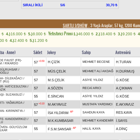
SIRALI İKİLİ
5/6
30,70 ₺
ŞARTLI 1/DHÖW
, 3 Yaşlı Araplar, 57 kg, 1200 Ku
Yetistirici Primi:
0
4.)
16.000
5.)
8.000
1.)
46.000
2.)
18.400
3.)
9.200
4
t
t
t
t
t
t
800
4.)
2.400
5.)
1.200
t
t
t
aba - Anne)
Sıklet
Jokey
Sahip
Antrenörü
DE FAUST (FR)
-
+0.50
H.ÇİZİK
MEHMET BECENE
H.TURAN
57
IM
/
RİKARDO
GÜLRUHSAR
/
57
MÜS.ÇELİK
MEHMET ALİ AKDAĞ
H.DURMUŞ
NOĞLU
AH
-
DİLEKAĞACI
/
57
M.S.ÇELİK
ASİYE YILDIZ
G.KÖSE
T (RU)
IR
-
HATİCESULTAN
/
57
A.SÖZEN
RECAİ ARICI
A.ÇIKMAN
AZIK
AŞI
-
SUZANSUZİ
/
55
E.SİNCAN
ASİYE YILDIZ
G.KÖSE
RTI
-
YAĞMURDA
/
+0.10
M.AKYAVUZ
MUSTAFA YARDIMCI
E.AKYAVUZ
57
FAN
-
KIRPAPATYA
/
AP
57
SAHDUN KAYA
RES.KAYA
İSA YILDIRIM
FE
-
KANDEMİRKIZI
/
57
M.K.KUMBASAR
MEHMET KANDEMİR
İ.SAYIS
LU
ÖVEN
-
GÜLYÜZLÜM
AP
55
HALİL KAYA
A.DİNÇ
F.S.M.SANSAR
LKAR