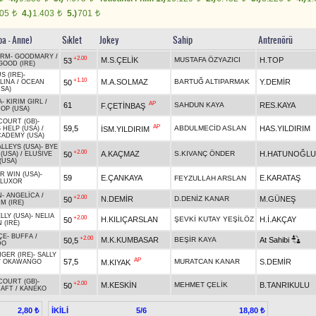
805
4.)
1.403
5.)
701
t
t
t
ba - Anne)
Sıklet
Jokey
Sahip
Antrenörü
ORM
-
GOODMARY
/
+2.00
M.S.ÇELİK
MUSTAFA ÖZYAZICI
H.TOP
53
GOOD (IRE)
 (IRE)
-
+1.10
M.A.SOLMAZ
BARTUĞ ALTIPARMAK
Y.DEMİR
50
LINA
/
OCEAN
SA)
A
-
KIRIM GIRL
/
AP
61
SAHDUN KAYA
RES.KAYA
F.ÇETİNBAŞ
OP (USA)
OURT (GB)
-
AP
59,5
ABDULMECİD ASLAN
HAS.YILDIRIM
İSM.YILDIRIM
 HELP (USA)
/
CADEMY (USA)
LLEYS (USA)
-
BYE
+2.00
A.KAÇMAZ
S.KIVANÇ ÖNDER
H.HATUNOĞLU
50
 (USA)
/
ELUSIVE
(USA)
R WIN (USA)
-
59
E.ÇANKAYA
E.KARATAŞ
FEYZULLAH ARSLAN
LUXOR
N
-
ANGELİCA
/
+2.00
N.DEMİR
D.DENİZ KANAR
M.GÜNEŞ
50
M (IRE)
LY (USA)
-
NELIA
+2.00
H.KILIÇARSLAN
ŞEVKİ KUTAY YEŞİLÖZ
H.İ.AKÇAY
50
 (IRE)
ÇE
-
BUFFA
/
+2.00
M.K.KUMBASAR
BEŞİR KAYA
At Sahibi
50,5
DO
GER (IRE)
-
SALLY
AP
57,5
MURATCAN KANAR
S.DEMİR
M.KIYAK
/
OKAWANGO
OURT (GB)
-
+2.00
M.KESKİN
MEHMET ÇELİK
B.TANRIKULU
50
RAFT
/
KANEKO
İKİLİ
5/6
2,80 ₺
18,80 ₺