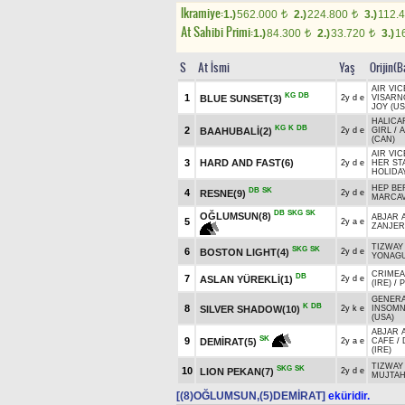
Ikramiye:
1.)
562.000
2.)
224.800
3.)
112.
t
t
At Sahibi Primi:
1.)
84.300
2.)
33.720
3.)
1
t
t
S
At İsmi
Yaş
Orijin(B
AIR VI
KG
DB
1
BLUE SUNSET(3)
2y d e
VISARN
JOY (US
HALICA
KG
K
DB
2
BAAHUBALİ(2)
2y d e
GIRL
/
A
(CAN)
AIR VI
3
HARD AND FAST(6)
2y d e
HER ST
HOLIDAY
HEP BE
DB
SK
4
RESNE(9)
2y d e
MARCAV
DB
SKG
SK
OĞLUMSUN(8)
ABJAR 
5
2y a e
ZANJER
TIZWAY 
SKG
SK
6
BOSTON LIGHT(4)
2y d e
YONAGU
CRIMEA
DB
7
ASLAN YÜREKLİ(1)
2y d e
(IRE)
/
P
GENERA
K
DB
8
SILVER SHADOW(10)
2y k e
INSOMN
(USA)
ABJAR 
SK
9
DEMİRAT(5)
2y a e
CAFE
/
(IRE)
TIZWAY 
SKG
SK
10
LION PEKAN(7)
2y d e
MUJTAH
[(8)OĞLUMSUN,(5)DEMİRAT]
eküridir.