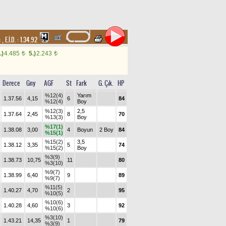
m
,
E.İ.D. :
1.34.92
.)
4.485
5.)
2.243
t
t
Derece
Gny
AGF
St
Fark
G. Çık.
HP
%12(4)
Yarım
1.37.56
4,15
6
84
%12(4)
Boy
%12(3)
2,5
1.37.64
2,45
8
70
%13(3)
Boy
%17(1)
1.38.08
3,00
4
Boyun
2 Boy
84
%15(1)
%15(2)
3,5
1.38.12
3,35
5
74
%15(2)
Boy
%3(9)
1.38.73
10,75
11
80
%3(10)
%9(7)
1.38.99
6,40
9
89
%9(7)
%11(5)
1.40.27
4,70
2
95
%10(5)
%10(6)
1.40.28
4,60
3
92
%10(6)
%3(10)
1.43.21
14,35
1
79
%3(9)