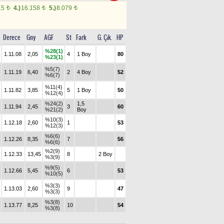
15
4.)
16.158
5.)
8.079
t
t
t
Derece
Gny
AGF
St
Fark
G. Çık.
HP
%28(1)
1.11.08
2,05
4
1 Boy
80
%23(1)
%5(7)
1.11.19
6,40
2
4 Boy
52
%6(7)
%11(4)
1.11.82
3,85
5
1 Boy
50
%12(4)
%24(2)
1,5
1.11.94
2,45
3
60
%21(2)
Boy
%10(3)
1.12.18
2,60
1
53
%12(3)
%6(6)
1.12.26
8,35
7
56
%6(6)
%2(9)
1.12.33
13,45
8
2 Boy
%3(9)
%9(5)
1.12.66
5,45
6
53
%10(5)
%3(3)
1.13.03
2,60
9
47
%3(3)
%3(8)
1.13.77
8,25
10
54
%3(8)