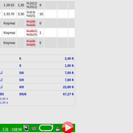
%16(2)
1.28.52
1,30
9
%20(2)
%4(4)
T
1.33.70
3,30
10
%6(5)
%1(8)
Koşmaz
6
%0(8)
%18(7)
Koşmaz
1
%11(7)
%1(9)
Koşmaz
5
%0(9)
5
2,40 ₺
9
1,95 ₺
Lİ
5/6
7,60 ₺
Lİ
5/9
7,80 ₺
Lİ
6/9
22,80 ₺
İS
9/5/6
67,27 ₺
:6,82 ₺
:1,65 ₺
m
,
E.İ.D. :
1.08.94