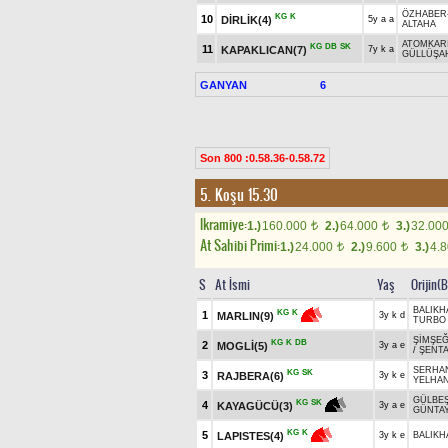
ÖZHABER
KG
K
10
DİRLİK(4)
5y a a
ALTAHA
ATOMKAR
KG
DB
SK
11
KAPAKLICAN(7)
7y k a
GÜLLÜŞA
GANYAN
6
Son 800 :0.58.36-0.58.72
5. Koşu 15.30
Ikramiye:
1.)
160.000
2.)
64.000
3.)
32.00
t
t
At Sahibi Primi:
1.)
24.000
2.)
9.600
3.)
4.
t
t
S
At İsmi
Yaş
Orijin(
BALIKH
KG
K
1
MARLIN(9)
3y k d
TURBO
ŞİMŞE
KG
K
DB
2
MOGLİ(5)
3y a e
/
ŞENT
SERHA
KG
SK
3
RAJBERA(6)
3y k e
YELHA
GÜLBE
KG
SK
4
KAYAGÜCÜ(3)
3y a e
GÜNTA
KG
K
5
LAPISTES(4)
3y k e
BALIKH