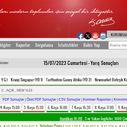
KURUMSA
ilgiler
Raporlar
Sorgulama
İstatistikler
Bahis Yap
15/07/2023 Cumartesi - Yarış Sonuçları
Göster
 Y.G.)
Kranji Singapur (YD 1)
Turffontein Guney Afrika (YD 2)
Newmarket Birleşik Kra
1 C , AÇIK , NEM %33
PDF Sonuçlar
|
Özet PDF Sonuçlar
|
CSV Sonuçlar
|
Komiser Raporları
|
Kronome
4. Koşu 15.00
5. Koşu 15.30
6. Koşu 16.00
7. Koşu 16.30
8. Koşu 17.00
9. Koş
Handikap 14 /H1
, 3 ve Yukarı İngilizler, 1600 Ç
Yetistirici Primi:
4.)
9.350
5.)
4.675
1.)
16.129
2.)
6.452
3.)
3.226
4.)
1
t
t
t
t
t
t