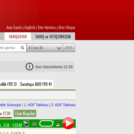
Ana Sayfa
English
Site Haritası
Bize Ulaşın
|
|
|
L
YARIŞSEVER
YARIŞ ve YETİŞTİRİCİLİK
At İsmi İle
Son Güncelleme 22:30
llık (YD 3)
Saratoga ABD (YD 4)
trik Sonuçlar
|
1. AGF Tablosu
|
2. AGF Tablosu
u 17.30
Tüm Koşular
im
,
E.İ.D. :
1.33.82
.613
5.)
806
t
t