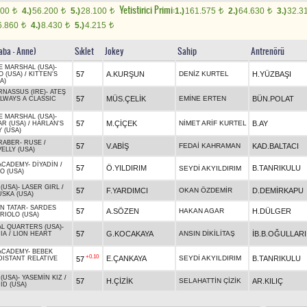
Yetistirici Primi:
400
4.)
56.200
5.)
28.100
1.)
161.575
2.)
64.630
3.)
32.3
t
t
t
t
t
6.860
4.)
8.430
5.)
4.215
t
t
t
aba - Anne)
Sıklet
Jokey
Sahip
Antrenörü
CE MARSHAL (USA)
-
57
A.KURŞUN
DENİZ KURTEL
H.YÜZBAŞI
O (USA)
/
KITTEN'S
A)
RNASSUS (IRE)
-
ATEŞ
57
MÜS.ÇELİK
EMİNE ERTEN
BÜN.POLAT
LWAYS A CLASSIC
CE MARSHAL (USA)
-
57
M.ÇİÇEK
NİMET ARİF KURTEL
B.AY
AR (USA)
/
HARLAN'S
 (USA)
RABER
-
RUSE
/
57
V.ABİŞ
FEDAİ KAHRAMAN
KAD.BALTACI
ELLY (USA)
ACADEMY
-
DİYADİN
/
57
Ö.YILDIRIM
B.TANRIKULU
SEYDİ AKYILDIRIM
O (USA)
(USA)
-
LASER GIRL
/
57
F.YARDIMCI
OKAN ÖZDEMİR
D.DEMİRKAPU
SKA (USA)
N TATAR
-
SARDES
57
A.SÖZEN
HAKAN AGAR
H.DÜLGER
RIOLO (USA)
L QUARTERS (USA)
-
57
G.KOCAKAYA
ANSIN DİKİLİTAŞ
İB.B.OĞULLARI
IA
/
LION HEART
ACADEMY
-
BEBEK
+0.10
E.ÇANKAYA
SEYDİ AKYILDIRIM
B.TANRIKULU
57
DISTANT RELATIVE
(USA)
-
YASEMİN KIZ
/
57
H.ÇİZİK
SELAHATTİN ÇİZİK
AR.KILIÇ
ID (USA)