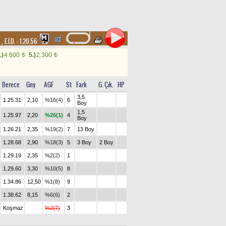
m
,
E.İ.D. :
1.20.56
.)
4.600
5.)
2.300
t
t
Derece
Gny
AGF
St
Fark
G. Çık.
HP
3,5
1.25.31
2,10
%16(4)
6
Boy
1,5
1.25.97
2,20
%26(1)
4
Boy
1.26.21
2,35
%19(2)
7
13 Boy
1.28.68
2,90
%18(3)
5
3 Boy
2 Boy
1.29.19
2,35
%2(2)
1
1.29.60
3,30
%10(5)
8
1.34.86
12,50
%1(8)
9
1.38.62
8,15
%6(6)
2
Koşmaz
%2(7)
3