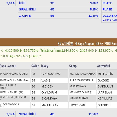
İKİLİ
3/6
PLASE
2,10 ₺
3,60 ₺
SIRALI İKİLİ
6/3
PLASE
5,25 ₺
1. ÇİFTE
5/6
ÜÇLÜ BAH
11,40 ₺
Çıkan 1 Atla
KV-7/DHÖW
, 4 Yaşlı Araplar, 58 kg, 2100 Ku
Yetistirici Primi:
0
4.)
19.500
5.)
9.750
1.)
44.850
2.)
17.940
3.)
8.970
4
t
t
t
t
t
t
.850
4.)
2.925
5.)
1.463
t
t
t
(Baba - Anne)
Sıklet
Jokey
Sahip
Antrenörü
58
G.KOCAKAYA
MEHMET ALBAYRAK
MEH.ÇELİK
LP
-
CANAYCAN
/
ARASLI
58
V.ABİŞ
ALİ RIZA KÖSEALİ
G.KÖSE
LP
-
ERVAGÜL
/
SABURAY
KAN
-
İLK KIZ
/
60
M.ÇİÇEK
MURAT KAYA
B.AKBULUT
NBEY
58
Ö.YILDIRIM
MEHMET GÜNEŞ
Ü.ARSLAN
-
İLKELİ
/
EMAEL (PL)
MEVLÜT
-
YEŞİLGÖZLÜ
/
58
E.ÇANKAYA
NAMIK TURAN
KE.YILMAZ
A
N
-
KAFKASCAN
/
61
MAH.TURAN
HAYATİ CAN
D.TEKELİ
SLI
SIRALI İKİLİ
4/6
2,55 ₺
11,50 ₺