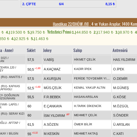
2. ÇİFTE
6/4
8,15 ₺
Handikap 22/DHÖW /H1
, 4 ve Yukarı Araplar, 1400 Ku
Yetistirici Primi:
0
4.)
19.500
5.)
9.750
1.)
44.850
2.)
17.940
3.)
8.970
4
t
t
t
t
t
t
.850
4.)
2.925
5.)
1.463
t
t
t
ba - Anne)
Sıklet
Jokey
Sahip
Antrenörü
-
DİZİ
/
57,5
V.ABİŞ
HİKMET ÇELİK
HAS.YILDIRIM
HAN
ZEHRA.120
/
+1.80
A.KAÇMAZ
KADİR İPEK
O.İPEK
50,5
EY
 (RU)
-
ANAİTİS
/
FERİDE TOYDEMİR YILDIZ
57,5
A.KURŞUN
O.DEMİR
 (RU)
-
KAFKAS
+1.60
MÜS.ÇELİK
KEMAL YAKUP ALTIN
M.GÜNEŞ
52,5
KAFKASLI
EY
-
DOĞUNUN
55,5
F.R.BEBEK
HASAN ARSLAN
G.KÖSE
ÖZGÜNHAN
İYAR
-
LAPİS
/
60
E.ÇANKAYA
H.TARIK DİKENCİK
M.ÖZGÜL
R
 (RU)
-
SERAY KIZI
AP
60
MEHMET ÇELİK
S.ÖNDER
İSM.YILDIRIM
OĞLU
-
AFİTAP
/
61,5
A.SÖZEN
ÖMER BİLİR
Ü.ARSLAN
+0.10
M.KESKİN
MEHMET AKTAŞ
C.KATI
55
AKAY
/
BİLGİN