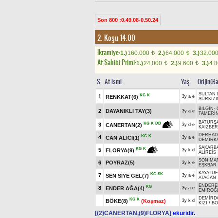
Son 800 :0.49.08-0.50.24
2. Koşu 14.00
Ikramiye:
1.)
160.000
2.)
64.000
3.)
32.00
t
t
At Sahibi Primi:
1.)
24.000
2.)
9.600
3.)
4.
t
t
S
At İsmi
Yaş
Orijin(B
SULTAN 
KG
K
1
RENKKAT(6)
3y a e
SÜRKIZ
BİLGİN
-
2
DAYANIKLI TAY(3)
3y a e
TAMERİ
BATURŞ
KG
K
DB
3
CANERTAN(2)
3y d e
KAIZBER
DERHAD
KG
K
4
CAN ALICI(1)
3y a e
DEMİRK
SAKARB
KG
K
5
FLORYA(9)
3y k d
ALİREİS
SON MA
6
POYRAZ(5)
3y k e
EŞKBAR
KAYATU
KG
SK
7
SEN SİYE GEL(7)
3y a e
ATACAN
ENDERE
KG
8
ENDER AĞA(4)
3y a e
EMİROĞ
DEMİRD
KG
K
BÖKE(8)
(Koşmaz)
3y k d
KIZI
/
BO
[(2)CANERTAN,(9)FLORYA]
eküridir.