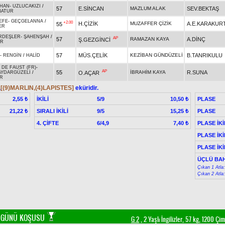
HAN
-
UZLUCAKIZI
/
57
E.SİNCAN
MAZLUM ALAK
SEV.BEKTAŞ
BATUR
EFE
-
GEÇGELANNA
/
+2.00
H.ÇİZİK
MUZAFFER ÇİZİK
A.E.KARAKUR
55
ER
RDEŞLER
-
ŞAHENŞAH
/
AP
57
RAMAZAN KAYA
A.DİNÇ
Ş.GEZGİNCİ
ER
57
MÜS.ÇELİK
KEZİBAN GÜNDÜZELİ
B.TANRIKULU
-
RENGİN
/
HALİD
 DE FAUST (FR)
-
AP
55
İBRAHİM KAYA
R.SUNA
O.AÇAR
AYDARGÜZELİ
/
R
,
[(9)MARLIN,(4)LAPISTES]
eküridir.
İKİLİ
5/9
PLASE
2,55 ₺
10,50 ₺
SIRALI İKİLİ
9/5
PLASE
21,22 ₺
15,25 ₺
4. ÇİFTE
6/4,9
PLASE İKİ
7,40 ₺
PLASE İKİ
PLASE İKİ
ÜÇLÜ BAH
Çıkan 1 Atla
Çıkan 2 Atla
İK GÜNÜ KOŞUSU
G 2
, 2 Yaşlı İngilizler, 57 kg, 1200 Çi