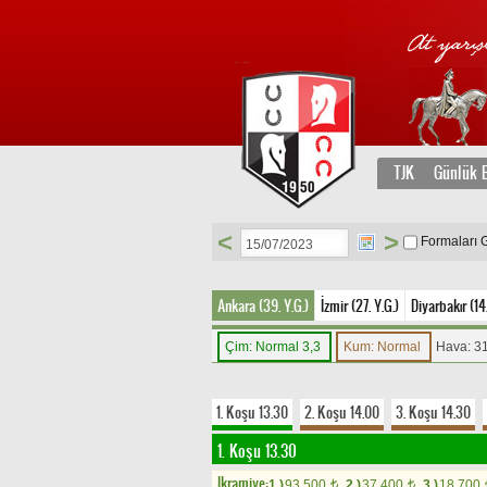
TJK
Günlük B
<
>
Formaları 
Ankara (39. Y.G.)
İzmir (27. Y.G.)
Diyarbakır (14.
Çim: Normal 3,3
Kum: Normal
Hava: 3
1. Koşu 13.30
2. Koşu 14.00
3. Koşu 14.30
1. Koşu 13.30
Ikramiye:
1.)
93.500
2.)
37.400
3.)
18.700
t
t