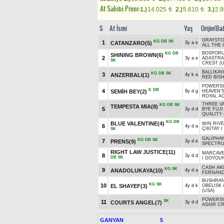
At Sahibi Primi:
1.)
14.025
2.)
5.610
3.)
2.
t
t
S
At İsmi
Yaş
Orijin(Ba
GRAYST
KG
DB
SK
1
CATANZARO(5)
3y a e
ALL THE 
BOSPORUS
KG
DB
SHINING BROWN(6)
2
3y a e
ADASTRA
SK
CREST (U
BALLIKAY
KG
DB
SK
3
ANZERBALI(1)
4y k a
RED BISH
POWERSC
K
DB
4
SEMİH BEY(2)
8y d g
HEAVEN'S
ROYAL A
THREE VA
KG
DB
SK
TEMPESTA MIA(8)
5
3y d d
BYE FUJI
QUALITY 
KG
DB
BLUE VALENTINE(4)
WIN RIVE
6
4y d a
ÇİKİTAY
/
SK
GALİPHA
KG
DB
SK
7
PRENS(9)
3y d e
SPECTRU
RIGHT LAW JUSTICE(11)
MARCAVEL
8
3y d d
DB
SK
/
DOYOUN
CASH AK
KG
SK
9
ANADOLUKAYA(10)
4y d a
FERNAN
BUSHRAN
KG
SK
10
EL SHAYEF(3)
4y d k
OBELISK
(USA)
POWERSC
SK
11
COURTS ANGEL(7)
3y d d
ASAIR C
GANYAN
5