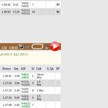
%6(8)
1.46.59
9,10
7
87
%6(8)
%2(11)
1.48.93
17,25
10
81
%2(11)
m
,
E.İ.D. :
1.20.56
.)
4.600
5.)
2.300
t
t
Derece
Gny
AGF
St
Fark
G. Çık.
HP
%8(1)
Yarım
1.26.91
2,55
2
%8(1)
Boy
%7(3)
1,5
1.27.03
2,85
3
%10(3)
Boy
%2(6)
1.27.23
5,30
8
1 Boy
%3(6)
%3(5)
2,5
1.27.42
5,05
4
%8(4)
Boy
%41(1)
1.27.89
2,55
7
%33(1)