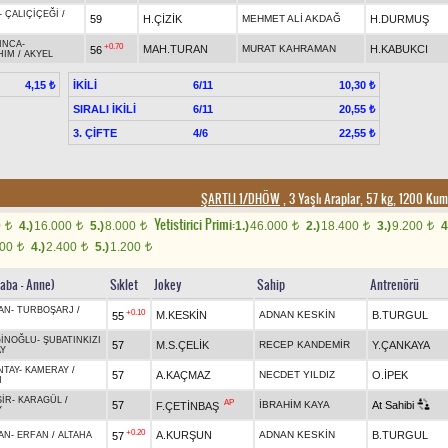
-
ÇALIÇİÇEĞİ
/
59
H.ÇİZİK
MEHMET ALİ AKDAĞ
H.DURMUŞ
INCA
-
+0.70
MAH.TURAN
MURAT KAHRAMAN
H.KABUKCI
56
HIM
/
AKYEL
İKİLİ
6/11
4,15 ₺
10,30 ₺
SIRALI İKİLİ
6/11
20,55 ₺
3. ÇİFTE
4/6
22,55 ₺
ŞARTLI 1/DHÖW
, 3 Yaşlı Araplar, 57 kg, 1200 Ku
Yetistirici Primi:
0
4.)
16.000
5.)
8.000
1.)
46.000
2.)
18.400
3.)
9.200
4
t
t
t
t
t
t
800
4.)
2.400
5.)
1.200
t
t
t
Baba - Anne)
Sıklet
Jokey
Sahip
Antrenörü
AN
-
TURBOŞARJ
/
+0.10
M.KESKİN
ADNAN KESKİN
B.TURGUL
55
ĞİNOĞLU
-
ŞUBATINKIZI
57
M.S.ÇELİK
RECEP KANDEMİR
Y.ÇANKAYA
AY
NTAY
-
KAMERAY
/
57
A.KAÇMAZ
NECDET YILDIZ
O.İPEK
N
ŞİR
-
KARAGÜL
/
AP
57
İBRAHİM KAYA
At Sahibi
F.ÇETİNBAŞ
Y
+0.20
A.KURŞUN
ADNAN KESKİN
B.TURGUL
57
AN
-
ERFAN
/
ALTAHA