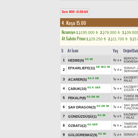
Son 800 :0.59.64
4. Koşu 15.00
Ikramiye:
1.)
195.000
2.)
78.000
3.)
39.00
t
t
At Sahibi Primi:
1.)
29.250
2.)
11.700
3.)
5
t
t
S
At İsmi
Yaş
Orijin(Ba
BERKSOY
KG
SK
1
HEDBE(6)
6y a a
KÖKMEN
DB
SKG
SK
EFKARLIEFE(11)
SONALP
-
2
7y d a
SERHANB
KAIZBERT
KG
K
DB
3
ACARER(5)
5y a a
PALAZ
KAIZBERT
KG
K
GKR
4
ÇABUK(10)
5y a a
ÇİÇEĞİ
/
TÜMÖZ B
KG
DB
SK
5
PEKALP(8)
5y d a
YILDIZI
/
ŞAH ŞEHR
KG
DB
SK
6
ŞAH DRAGON(3)
5y a a
TUNÇSTA
KAIZBERT
KG
SK
7
GÜNDÜZDÜŞÜ(1)
5y a k
/
YALAZ
TAMERİN
KG
GKR
8
ÖZBATU(2)
8y k a
ALBATUR
KG
SK
9
GÜLDÜRENKIZ(9)
7y a k
SONALP
-