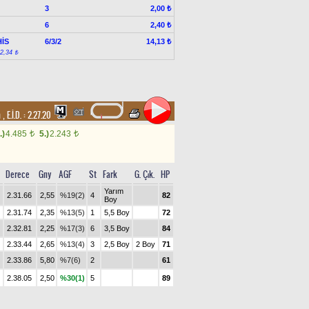
3
2,00 ₺
6
2,40 ₺
İS
6/3/2
14,13 ₺
:2,34 ₺
m
,
E.İ.D. :
2.27.20
.)
4.485
5.)
2.243
t
t
Derece
Gny
AGF
St
Fark
G. Çık.
HP
Yarım
2.31.66
2,55
%19(2)
4
82
Boy
2.31.74
2,35
%13(5)
1
5,5 Boy
72
2.32.81
2,25
%17(3)
6
3,5 Boy
84
2.33.44
2,65
%13(4)
3
2,5 Boy
2 Boy
71
2.33.86
5,80
%7(6)
2
61
2.38.05
2,50
%30(1)
5
89