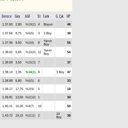
Derece
Gny
AGF
St
Fark
G. Çık.
HP
1.37.60
2,80
%19(2)
4
Boyun
46
1.37.66
8,75
%5(6)
3
2 Boy
39
Yarım
1.37.96
9,50
%2(8)
8
55
Boy
Yarım
1.38.02
5,65
%10(4)
11
54
Boy
1.38.09
3,50
%15(3)
7
37
1.38.14
1,35
%34(1)
9
3 Boy
47
1.38.88
6,80
%6(5)
6
33
1.39.17
17,75
%2(9)
5
18
1.39.81
13,50
%2(10)
1
30
1.40.21
10,05
%4(7)
10
50
10
1.43.72
19,15
%2(11)
2
38
Boy